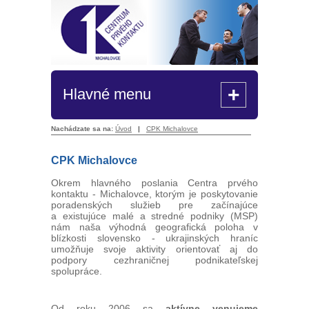
+
Hlavné menu
Nachádzate sa na:
Úvod
|
CPK Michalovce
CPK Michalovce
Okrem hlavného poslania Centra prvého
kontaktu - Michalovce, ktorým je poskytovanie
poradenských služieb pre začínajúce
a existujúce malé a stredné podniky (MSP)
nám naša výhodná geografická poloha v
blízkosti slovensko - ukrajinských hraníc
umožňuje svoje aktivity orientovať aj do
podpory cezhraničnej podnikateľskej
spolupráce.
Od roku 2006 sa
aktívne venujeme