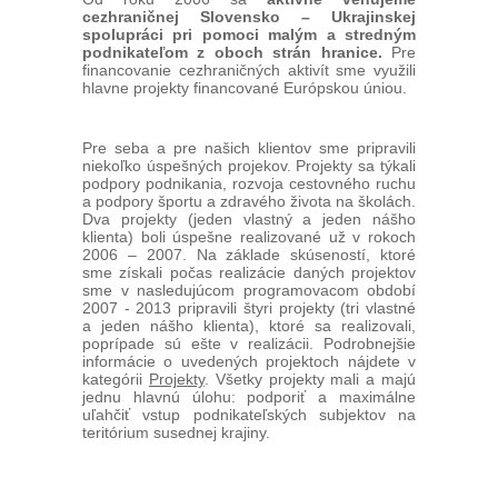
cezhraničnej Slovensko – Ukrajinskej
spolupráci pri pomoci malým a stredným
podnikateľom z oboch strán hranice.
Pre
financovanie cezhraničných aktivít sme využili
hlavne projekty financované Európskou úniou.
Pre seba a pre našich klientov sme pripravili
niekoľko úspešných projekov. Projekty sa týkali
podpory podnikania, rozvoja cestovného ruchu
a podpory športu a zdravého života na školách.
Dva projekty (jeden vlastný a jeden nášho
klienta) boli úspešne realizované už v rokoch
2006 – 2007. Na základe skúseností, ktoré
sme získali počas realizácie daných projektov
sme v nasledujúcom programovacom období
2007 - 2013 pripravili štyri projekty (tri vlastné
a jeden nášho klienta), ktoré sa realizovali,
poprípade sú ešte v realizácii. Podrobnejšie
informácie o uvedených projektoch nájdete v
kategórii
Projekty
. Všetky projekty mali a majú
jednu hlavnú úlohu: podporiť a maximálne
uľahčiť vstup podnikateľských subjektov na
teritórium susednej krajiny.