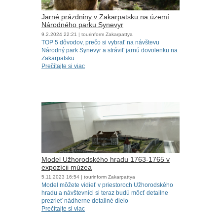
Jarné prázdniny v Zakarpatsku na území
Národného parku Synevyr
9.2.2024
22:21
| tourinform Zakarpattya
TOP 5 dôvodov, prečo si vybrať na návštevu
Národný park Synevyr a stráviť jarnú dovolenku na
Zakarpatsku
Prečítajte si viac
Model Užhorodského hradu 1763-1765 v
expozícii múzea
5.11.2023
16:54
| tourinform Zakarpattya
Model môžete vidieť v priestoroch Užhorodského
hradu a návštevníci si teraz budú môcť detailne
prezrieť nádherne detailné dielo
Prečítajte si viac