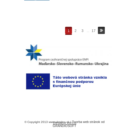
1
2
3
...
17
Tvorba web stránok od
© Copyright 2013 www.ukrajina.sk |
Desktop verzia
GRANDIOSOFT