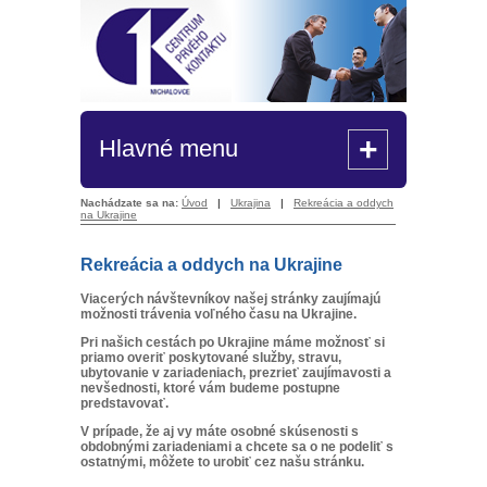
+
Hlavné menu
Nachádzate sa na:
Úvod
|
Ukrajina
|
Rekreácia a oddych
na Ukrajine
Rekreácia a oddych na Ukrajine
Viacerých návštevníkov našej stránky zaujímajú
možnosti trávenia voľného času na Ukrajine.
Pri našich cestách po Ukrajine máme možnosť si
priamo overiť poskytované služby, stravu,
ubytovanie v zariadeniach, prezrieť zaujímavosti a
nevšednosti, ktoré vám budeme postupne
predstavovať.
V prípade, že aj vy máte osobné skúsenosti s
obdobnými zariadeniami a chcete sa o ne podeliť s
ostatnými, môžete to urobiť cez našu stránku.