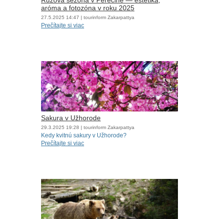
Ružová sezóna v Perečine — estetika,
aróma a fotozóna v roku 2025
27.5.2025
14:47
| tourinform Zakarpattya
Prečítajte si viac
Sakura v Užhorode
29.3.2025
19:28
| tourinform Zakarpattya
Kedy kvitnú sakury v Užhorode?
Prečítajte si viac