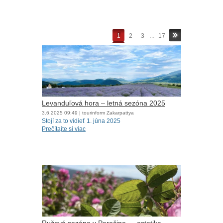
1
2
3
...
17
Levanduľová hora – letná sezóna 2025
3.6.2025
09:49
| tourinform Zakarpattya
Stojí za to vidieť 1. júna 2025
Prečítajte si viac