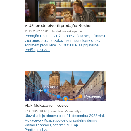
V Užhorode otvorili predajňu Roshen
11.12.2022
14:01
| TourInform Zakarpattya
Predajňa Roshen v Užhorode začala svoju činnosť,
v jej priestoroch je zákazníkom ponúkaný široký
sortiment produktov TM ROSHEN za prijateľné ...
Prečítajte si viac
Vlak Mukačevo - Košice
6.12.2022
18:48
| TourInform Zakarpattya
Ukrzaliznicja obnovuje od 11. decembra 2022 vlak
Mukačevo - Košice, pôjde o pravidelnú dennú
vlakovú dopravu, cez stanicu Čop.
Prečítajte si viac