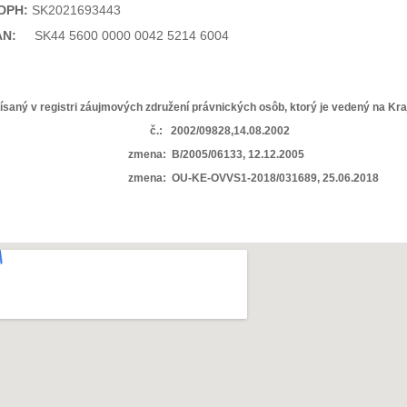
 DPH:
SK2021693443
AN:
SK44 5600 0000 0042 5214 6004
ísaný v registri záujmových združení právnických osôb, ktorý je vedený na Kr
.: 2002/09828,14.08.2002
mena: B/2005/06133, 12.12.2005
zmena: OU-KE-OVVS1-2018/031689, 25.06.2018