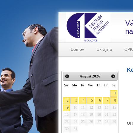
Vá
na
Domov
Ukrajina
CPK
K
August
2026
Ce
Su
Mo
Tu
We
Th
Fr
Sa
Št
1
P
2
3
4
5
6
7
8
0
9
10
11
12
13
14
15
16
17
18
19
20
21
22
23
24
25
26
27
28
29
Of
30
31
Št