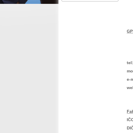
0
S
GP
E
(N
tel
mo
e-m
we
Fa
IČ
DI