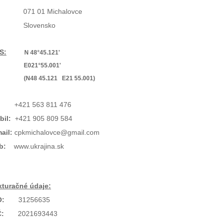
71 01 Michalovce
lovensko
S:
N 48°45.121'
021°55.001'
48 45.121 E21 55.001)
:
+421 563 811 476
bil:
+421 905 809 584
ail:
cpkmichalovce@gmail.com
b:
www.ukrajina.sk
kturačné údaje:
O:
31256635
Č:
2021693443