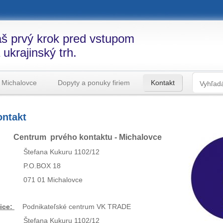
š prvý krok pred vstupom
 ukrajinský trh.
 Michalovce
Dopyty a ponuky firiem
Kontakt
ontakt
ntrum prvého kontaktu - Michalovce
efana Kukuru 1102/12
.O.BOX 18
71 01 Michalovce
fice:
Podnikateľské centrum VK TRADE
efana Kukuru 1102/12