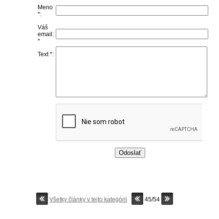
Meno
*:
Váš
email:
*
Text *:
Všetky články v tejto kategórii
45/54