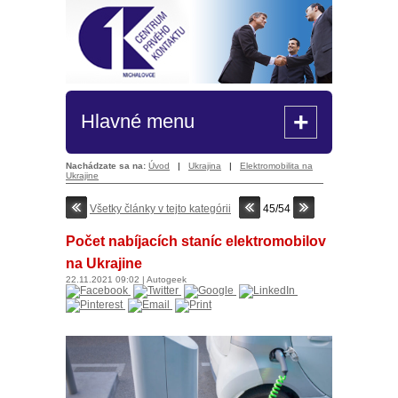
+
Hlavné menu
Nachádzate sa na:
Úvod
|
Ukrajina
|
Elektromobilita na
Ukrajine
Všetky články v tejto kategórii
45/54
Počet nabíjacích staníc elektromobilov
na Ukrajine
22.11.2021
09:02
|
Autogeek