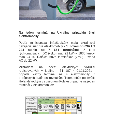
Na jeden terminál na Ukrajine pripadajú štyri
elektromobily.
Podľa ministerstva infraštruktúry mala ukrajinská
nabíjacia sieť pre elektromobily k
1. novembru 2021 3
244 staníc so 7 661 terminálmi
. Z toho
rýchlonabíjacích DC (výkon nad 22 kW) – 1835 kusov,
teda 24 %. Ďalších 5826 terminálov. (76%) - tvoria
AC do 22 kW.
Vzhľadom na počet elektrických vozidiel
registrovaných v krajine - 31 187 k 01.11.2021 -
pripadá každý terminál na 4 elektromobily. Z
európskych krajín sa rovnakým číslom môže pochváliť
Holandsko, kým v susednom Poľsku pripadne na jeden
terminál 7 elektromobilov.