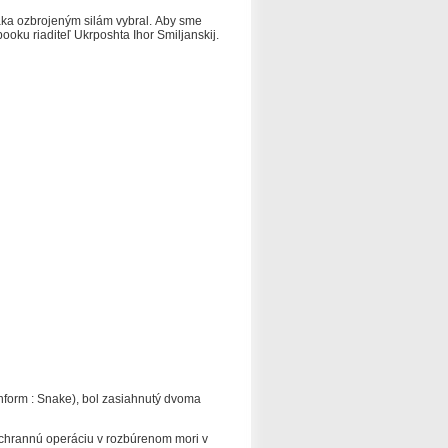
ďaka ozbrojeným silám vybral.
Aby sme
oku riaditeľ Ukrposhta Ihor Smiljanskij.
inform
: Snake), bol zasiahnutý dvoma
áchrannú operáciu v rozbúrenom mori v