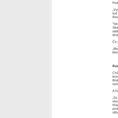
Pod
„Vy
loď
Res
"Str
Str
sta
druh
Čo 
„My
kto
Rus
Chá
kon
Bra
vys
A č
„So
vho
hľa
pro
stíh