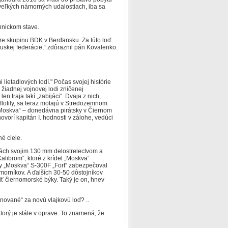
veľkých námorných udalostiach, iba sa
chnickom stave.
m pre skupinu BDK v Berďansku.
Za túto loď
uskej federácie,“ zdôraznil pán Kovalenko.
lietadlových lodí."
Počas svojej histórie
 žiadnej vojnovej lodi zničenej
en traja takí „zabijáci“.
Dvaja z nich,
lotily, sa teraz motajú v Stredozemnom
 „Moskva“ – donedávna pirátsky v Čiernom
 hovorí kapitán I. hodnosti v zálohe, vedúci
é ciele.
nách svojim 130 mm delostrelectvom a
Kalibrom“, ktoré z krídel „Moskva“
ny „Moskva“ S-300F „Fort“ zabezpečoval
ámorníkov.
A ďalších 30-50 dôstojníkov
miť čiernomorské býky.
Taký je on, hnev
ované“ za novú vlajkovú loď? ..
ktorý je stále v oprave.
To znamená, že