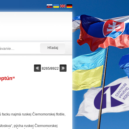
8265/8922
eptún“
 facku najmä ruskej Čiernomorskej flotile,
 „Moskva“, pýcha ruskej Čiernomorskej