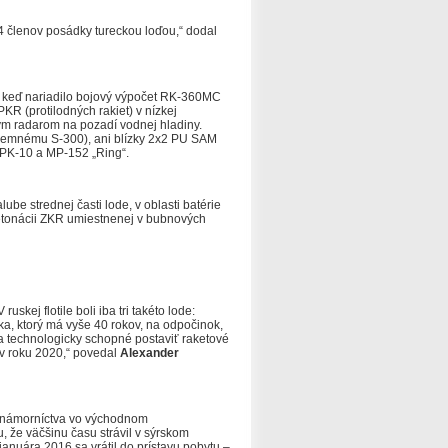
4 členov posádky tureckou loďou,“ dodal
, keď nariadilo bojový výpočet RK-360MC
KR (protilodných rakiet) v nízkej
ým radarom na pozadí vodnej hladiny.
ozemnému S-300), ani blízky 2x2 PU SAM
 PK-10 a MP-152 „Ring“.
lube strednej časti lode, v oblasti batérie
detonácii ZKR umiestnenej v bubnových
V ruskej flotile boli iba tri takéto lode:
ka, ktorý má vyše 40 rokov, na odpočinok,
 a technologicky schopné postaviť raketové
u v roku 2020,“ povedal
Alexander
ho námorníctva vo východnom
, že väčšinu času strávil v sýrskom
 januára 2016 sa vrátil do prístavu pobytu –