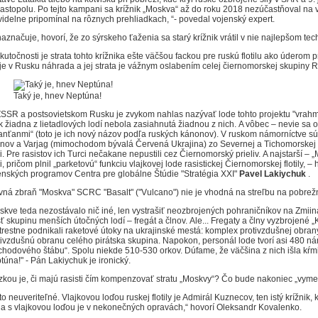
astopolu.
Po tejto kampani sa krížnik „Moskva“ až do roku 2018 nezúčastňoval na 
videlne pripomínal na rôznych prehliadkach, “- povedal vojenský expert.
naznačuje, hovorí, že zo sýrskeho ťaženia sa starý krížnik vrátil v nie najlepšom te
skutočnosti je strata tohto krížnika ešte väčšou fackou pre ruskú flotilu ako údero
 je v Rusku náhrada a jej strata je vážnym oslabením celej čiernomorskej skupiny R
Taký je, hnev Neptúna!
ZSSR a postsovietskom Rusku je zvykom nahlas nazývať lode tohto projektu "vrahmi 
k žiadna z lietadlových lodí nebola zasiahnutá žiadnou z nich.
A vôbec – nevie sa o
lanťanmi“ (toto je ich nový názov podľa ruských kánonov).
V ruskom námorníctve sú l
inov a Varjag (mimochodom bývalá Červená Ukrajina) zo Severnej a Tichomorskej f
i.
Pre rasistov ich Turci nečakane nepustili cez Čiernomorský prieliv.
A najstarší –
, pričom plnil „parketovú“ funkciu vlajkovej lode rasistickej Čiernomorskej flotily, –
enských programov Centra pre globálne Štúdie "Stratégia XXI"
Pavel Lakiychuk
.
vná zbraň "Moskva" SCRC "Basalt" ("Vulcano") nie je vhodná na streľbu na pobrežn
skve teda nezostávalo nič iné, len vystrašiť neozbrojených pohraničníkov na Zmii
sť skupinu menších útočných lodí – fregát a člnov.
Ale... Fregaty a člny vyzbrojené „
trestne podnikali raketové útoky na ukrajinské mestá: komplex protivzdušnej obra
tivzdušnú obranu celého pirátska skupina.
Napokon, personál lode tvorí asi 480 n
chodového štábu“.
Spolu niekde 510-530 orkov.
Dúfame, že väčšina z nich išla kŕ
túna!"
- Pán Lakiychuk je ironický.
zkou je, či majú rasisti čím kompenzovať stratu „Moskvy“?
Čo bude nakoniec „vymen
 to neuveriteľné.
Vlajkovou loďou ruskej flotily je Admirál Kuznecov, ten istý krížnik, 
tila s vlajkovou loďou je v nekonečných opravách,“ hovorí Oleksandr Kovalenko.