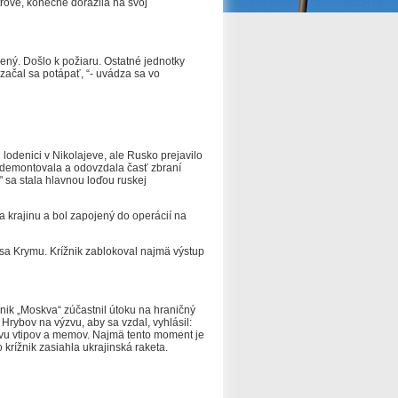
rove, konečne dorazila na svoj
dený.
Došlo k požiaru.
Ostatné jednotky
 začal sa potápať, “- uvádza sa vo
 lodenici v Nikolajeve, ale Rusko prejavilo
 demontovala a odovzdala časť zbraní
 sa stala hlavnou loďou ruskej
 krajinu a bol zapojený do operácií na
 sa Krymu.
Krížnik zablokoval najmä výstup
ížnik „Moskva“ zúčastnil útoku na hraničný
rybov na výzvu, aby sa vzdal, vyhlásil:
tvu vtipov a memov.
Najmä tento moment je
 krížnik zasiahla ukrajinská raketa.