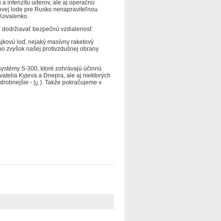
 a intenzitu úderov, ale aj operačnú
novej lode pre Rusko nenapraviteľnou
 Kovalenko.
iť dodržiavať bezpečnú vzdialenosť.
jkovú loď, nejaký masívny raketový
po zvyšok našej protivzdušnej obrany
systémy S-300, ktoré zohrávajú účinnú
atelia Kyjeva a Dnepra, ale aj niektorých
drobnejšie -
tu
).
Takže pokračujeme v