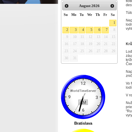
flo
des
August
2026
Tút
Su
Mo
Tu
We
Th
Fr
Sa
Nep
1
lod
vyh
2
3
4
5
6
7
8
9
10
11
12
13
14
15
Krí
16
17
18
19
20
21
22
23
24
25
26
27
28
29
Loď
záu
30
31
krí
Čie
Nap
znič
Vo 
lodí
V ro
Nuž
pri
"Ru
vyr