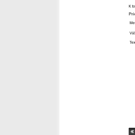
K t
Pr
Men
Váš
Tex