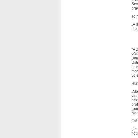
Sev
pra
To 
„V 
nie
"V 
vša
„At
Ust
mor
mori
voj
Hla
„Mo
vie
bez
pro
„po
Nep
Otá
„Je
flo