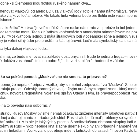
obne - s Čiernomorskou flotilou ruského námorníctva...
menovať vlajkovú loď alebo BDK za vlajkovú loď?
Toto je hanba námorníctva.
Nevy
 ako vlajkovú loď a hotovo.
Ale takáto finta velenia bude pre flotilu ešte väčším pon
istance ".
ata krížnika" Moskva "je veľmi dôležitá pre ruské námorníctvo, pretože to bol jeden z
edozemného mora.
Teda z hľadiska konfrontácie s americkým námorníctvom na poza
tusu.
"Moskva" bola jednou z mála štrajkových lodí v oceánskej zóne a jedinou v rus
ý je veľmi silný úder pre prestíž na štátnej úrovni.
Loď mala symbolický status a n
sa týka ďalšej vlajkovej lode…
slím si, že budú menovať na základe dostupných síl.
Bude to jedna z fregát – novš
ré dokážu zasiahnuť ciele na pobreží,“ – hovorí kapitán 1. hodnosti v zálohe.
ko sa pokúsi pomstiť „Moskve“, no nie sme na to pripravení?
peme, že nepriateľ pripraví všetko, aby sa mohol zodpovedať za "Moskva".
Sme pri
trolujú proces.
Odeský obranný obvod je živým armádnym organizmom, ktorý monitor
tchuk, hovorca regionálnej vojenskej správy Odesy, s tým, že pravdepodobnosť rak
oká.
o na to povedia naši odborníci?
 stratou Rusov Moskvy by sme nemali očakávať zníženie intenzity raketovej paľby.
dnej a drahej munície – riadených striel.
Rasisti ale budú mať problémy so systém
dať náhradu.
A to nie je taký rýchly proces.
S protivzdušnou obranou skupiny lodí v
blémy aj Rusi – nikto nebude kryť žiadne úderné skupiny ani prípadné námorné v
acími lietadlami.
A orkovia to potrebujú inde, v kritických oblastiach,“ hovorí Pavlo 