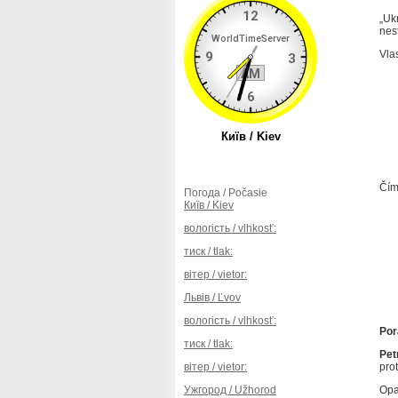
„Uk
nes
Vlas
Čím
Погода / Počasie
Київ / Kiev
вологість / vlhkosť:
тиск / tlak:
вітер / vietor:
Львів / Ľvov
вологість / vlhkosť:
Por
тиск / tlak:
Pet
вітер / vietor:
pro
Ужгород / Užhorod
Opa