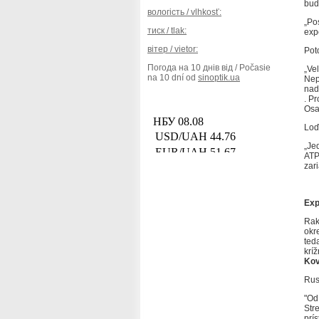
bud
вологість / vlhkosť:
„Po
тиск / tlak:
exp
вітер / vietor:
Pot
Погода на 10 днів від / Počasie
„Ve
na 10 dní od
sinoptik.ua
Nep
nad
.
Pr
Osa
Loď
„Je
ATP
zar
Exp
Rak
okr
ted
krí
Kov
Rus
"Od
Str
prí