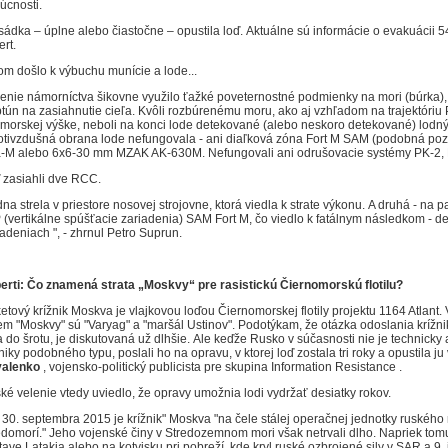
úcnosti.
sádka – úplne alebo čiastočne – opustila loď.
Aktuálne sú informácie o evakuácii 5
ert.
om došlo k výbuchu munície a lode...
lenie námorníctva šikovne využilo ťažké poveternostné podmienky na mori (búrka)
tún na zasiahnutie cieľa.
Kvôli rozbúrenému moru, ako aj vzhľadom na trajektóriu P
morskej výške, neboli na konci lode detekované (alebo neskoro detekované) lodn
otivzdušná obrana lode nefungovala - ani diaľková zóna Fort M SAM (podobná p
-M alebo 6x6-30 mm MZAK AK-630M.
Nefungovali ani odrušovacie systémy PK-2,
 zasiahli dve RCC.
dna strela v priestore nosovej strojovne, ktorá viedla k strate výkonu.
A druhá - na pa
 (vertikálne spúšťacie zariadenia) SAM Fort M, čo viedlo k fatálnym následkom - 
iadeniach ", - zhrnul Petro Suprun.
erti: Čo znamená strata „Moskvy“ pre rasistickú Čiernomorskú flotilu?
etový krížnik Moskva je vlajkovou loďou Čiernomorskej flotily projektu 1164 Atlant.
em "Moskvy" sú "Varyag" a "maršál Ustinov".
Podotýkam, že otázka odoslania krížni
a do šrotu, je diskutovaná už dlhšie.
Ale keďže Rusko v súčasnosti nie je technicky
žniky podobného typu, poslali ho na opravu, v ktorej loď zostala tri roky a opustila j
alenko
, vojensko-politický publicista pre skupina Information Resistance .
ké velenie vtedy uviedlo, že opravy umožnia lodi vydržať desiatky rokov.
 30. septembra 2015 je krížnik" Moskva "na čele stálej operačnej jednotky ruské
edomorí."
Jeho vojenské činy v Stredozemnom mori však netrvali dlho.
Napriek tomu
stave Latakia alebo na kotvisku pri pobreží, kde kryl ruské ozbrojené sily v SAR a 9.