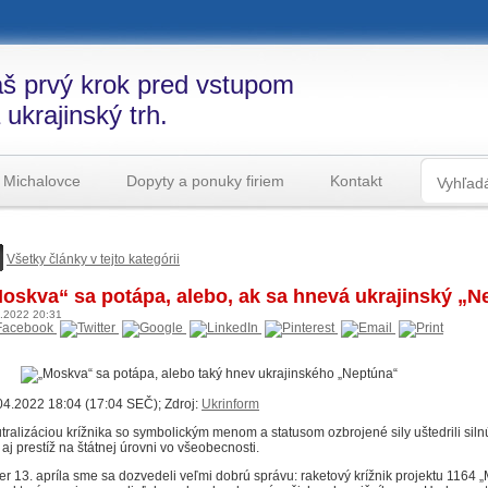
š prvý krok pred vstupom
 ukrajinský trh.
 Michalovce
Dopyty a ponuky firiem
Kontakt
Všetky články v tejto kategórii
oskva“ sa potápa, alebo, ak sa hnevá ukrajinský „N
4.2022
20:31
04.2022 18:04 (17:04 SEČ); Zdroj:
Ukrinform
tralizáciou krížnika so symbolickým menom a statusom ozbrojené sily uštedrili silnú
 aj prestíž na štátnej úrovni vo všeobecnosti.
er 13. apríla sme sa dozvedeli veľmi dobrú správu: raketový krížnik projektu 1164