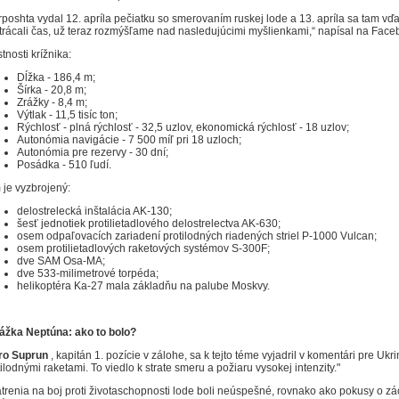
rposhta vydal 12. apríla pečiatku so smerovaním ruskej lode a 13. apríla sa tam v
trácali čas, už teraz rozmýšľame nad nasledujúcimi myšlienkami,“ napísal na Facebo
tnosti krížnika:
Dĺžka - 186,4 m;
Šírka - 20,8 m;
Zrážky - 8,4 m;
Výtlak - 11,5 tisíc ton;
Rýchlosť - plná rýchlosť - 32,5 uzlov, ekonomická rýchlosť - 18 uzlov;
Autonómia navigácie - 7 500 míľ pri 18 uzloch;
Autonómia pre rezervy - 30 dní;
Posádka - 510 ľudí.
 je vyzbrojený:
delostrelecká inštalácia AK-130;
šesť jednotiek protilietadlového delostrelectva AK-630;
osem odpaľovacích zariadení protilodných riadených striel P-1000 Vulcan;
osem protilietadlových raketových systémov S-300F;
dve SAM Osa-MA;
dve 533-milimetrové torpéda;
helikoptéra Ka-27 mala základňu na palube Moskvy.
ážka Neptúna: ako to bolo?
ro Suprun
, kapitán 1. pozície v zálohe, sa k tejto téme vyjadril v komentári pre Ukr
tilodnými raketami.
To viedlo k strate smeru a požiaru vysokej intenzity."
trenia na boj proti životaschopnosti lode boli neúspešné, rovnako ako pokusy o z