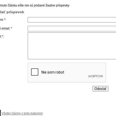
omuto článku ešte nie sú pridané žiadne príspevky
idať príspevok
o *:
 email: *
t *:
Všetky články v tejto kategórii