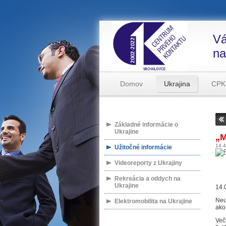
Vá
na
Domov
Ukrajina
CPK
Základné informácie o
Ukrajine
„M
14.
Užitočné informácie
Videoreporty z Ukrajiny
Rekreácia a oddych na
Ukrajine
14.
Neu
Elektromobilita na Ukrajine
ako
Več