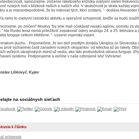
 všeobecnosti, samozrejme, zničenie raketového krížnika ovplyvní nielen frekvenciu
nosť ruských lodí v blízkosti našich a našich vôd.
V skutočnosti je strata každej voj
atou a je nepravdepodobné, že by riskovali tých, ktorí zostanú, “- dodáva Alexander
ľa neho to ovplyvní rasistickú aktivitu a operačné schopnosti, keďže sa budú snaž
mozrejme, po zničení" Moskvy "by sme mali očakávať nejakú agóniu, pomstu za vla
k."
Ale Rusko teraz nemá príležitosť zopakovať údery analógu 24. a 25. februára a 
alej funguje celkom efektívne, “- uzavrel vojenský expert.
ovnakom duchu... Pripomeňme, že len deň predtým dostala Ukrajina zo Slovenska 
hu proti významnej časti zariadení ruských okupantov: od letectva až po rakety.
Obyv
ších veľkých ukrajinských miest už vedia, ako táto protivzdušná obrana funguje.
(Po
žiavaní systému.
Podporujeme a veríme v naše ozbrojené sily!
Vyhráme!
oslav Liškovyč.
Kyjev
elajte na sociálnych sieťach
skusia k článku
dať príspevok