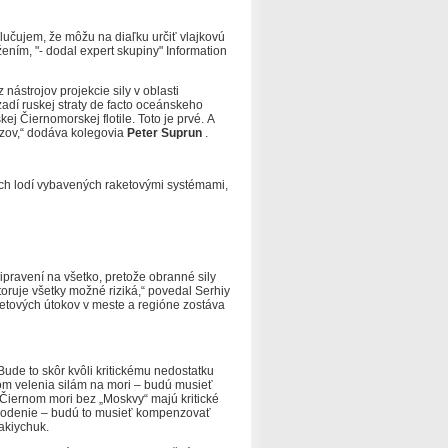
lučujem, že môžu na diaľku určiť vlajkovú
ížením, "- dodal expert skupiny" Information
 nástrojov projekcie sily v oblasti
dí ruskej straty de facto oceánskeho
kej Čiernomorskej flotile.
Toto je prvé.
A
ázov,“ dodáva kolegovia
Peter Suprun
.
ích lodí vybavených raketovými systémami,
pravení na všetko, pretože obranné sily
uje všetky možné riziká,“ povedal Serhiy
etových útokov v meste a regióne zostáva
Bude to skôr kvôli kritickému nedostatku
om velenia silám na mori – budú musieť
 Čiernom mori bez „Moskvy“ majú kritické
ylodenie – budú to musieť kompenzovať
Lakiychuk.