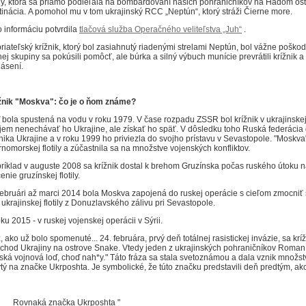
tily, ktorá sa priamo podieľala na bombardovaní našich pohraničníkov na Hadom ost
tinácia.
A pomohol mu v tom ukrajinský RCC „Neptún“, ktorý stráži Čierne more.
o informáciu potvrdila
tlačová služba Operačného veliteľstva „Juh“
.
riateľský krížnik, ktorý bol zasiahnutý riadenými strelami Neptún, bol vážne poško
nej skupiny sa pokúsili pomôcť, ale búrka a silný výbuch munície prevrátili krížnik a
lásení.
žnik "Moskva": čo je o ňom známe?
 bola spustená na vodu v roku 1979.
V čase rozpadu ZSSR bol krížnik v ukrajinskej
jem nenechávať ho Ukrajine, ale získať ho späť.
V dôsledku toho Ruská federácia
žnika Ukrajine a v roku 1999 ho priviezla do svojho prístavu v Sevastopole.
"Moskva"
rnomorskej flotily a zúčastnila sa na množstve vojenských konfliktov.
ríklad v auguste 2008 sa krížnik dostal k brehom Gruzínska počas ruského útoku na
enie gruzínskej flotily.
februári až marci 2014 bola Moskva zapojená do ruskej operácie s cieľom zmocniť
 ukrajinskej flotily z Donuzlavského zálivu pri Sevastopole.
ku 2015 - v ruskej vojenskej operácii v Sýrii.
, ako už bolo spomenuté... 24. februára, prvý deň totálnej rasistickej invázie, sa kr
echod Ukrajiny na ostrove Snake.
Vtedy jeden z ukrajinských pohraničníkov Roman H
ská vojnová loď, choď nah*y."
Táto fráza sa stala svetoznámou a dala vznik množs
ytý na značke Ukrposhta.
Je symbolické, že túto značku predstavili deň predtým, ako
Rovnaká značka Ukrposhta "