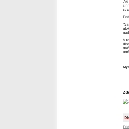
„Vo
čin
str
Pod
"Sa
úto
naď
V r
úlo
ďal
udr
Myr
Zdi
Di
Pri