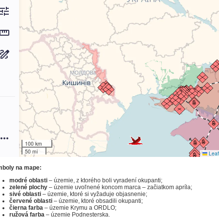
boly na mape:
modré oblasti
– územie, z ktorého boli vyradení okupanti;
zelené plochy
– územie uvoľnené koncom marca – začiatkom apríla;
sivé oblasti
– územie, ktoré si vyžaduje objasnenie;
červené oblasti
– územie, ktoré obsadili okupanti;
čierna farba
– územie Krymu a ORDLO;
ružová farba
– územie Podnesterska.