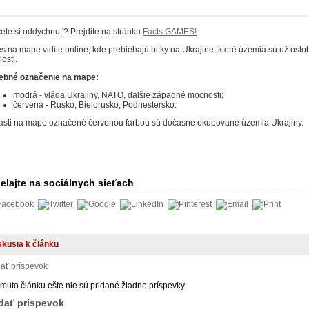
ete si oddýchnuť? Prejdite na stránku
Facts.GAMES!
s na mape vidíte online, kde prebiehajú bitky na Ukrajine, ktoré územia sú už osl
osti.
ebné označenie na mape:
modrá - vláda Ukrajiny, NATO, ďalšie západné mocnosti;
červená - Rusko, Bielorusko, Podnestersko.
asti na mape označené červenou farbou sú dočasne okupované územia Ukrajiny.
elajte na sociálnych sieťach
skusia k článku
dať príspevok
omuto článku ešte nie sú pridané žiadne príspevky
idať príspevok