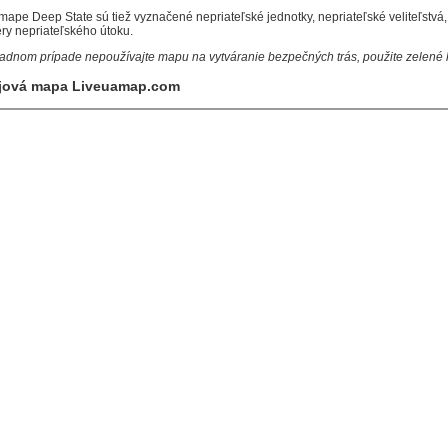
mape Deep State sú tiež vyznačené nepriateľské jednotky, nepriateľské veliteľstvá, ne
ry nepriateľského útoku.
iadnom prípade nepoužívajte mapu na vytváranie bezpečných trás, použite zelené 
jová mapa Liveuamap.com