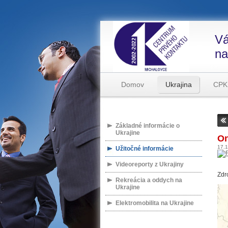
Vá
na
Domov
Ukrajina
CPK
Základné informácie o
Ukrajine
On
17.
Užitočné informácie
Videoreporty z Ukrajiny
Zdr
Rekreácia a oddych na
Ukrajine
Elektromobilita na Ukrajine