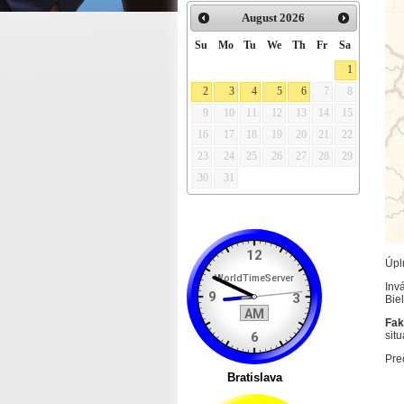
August
2026
Su
Mo
Tu
We
Th
Fr
Sa
1
2
3
4
5
6
7
8
9
10
11
12
13
14
15
16
17
18
19
20
21
22
23
24
25
26
27
28
29
30
31
Úp
Inv
Bie
Fak
sit
Preč