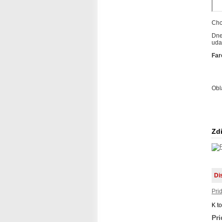
Chc
Dne
udal
Far
Obl
Zdi
Di
Pri
K t
Pr