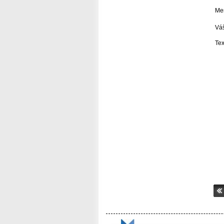
Men
Váš
Tex