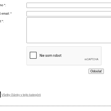
o *:
 email: *
t *:
Všetky články v tejto kategórii