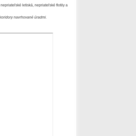
priateľské letiská, nepriateľské flotily a
koridory navrhované úradmi.