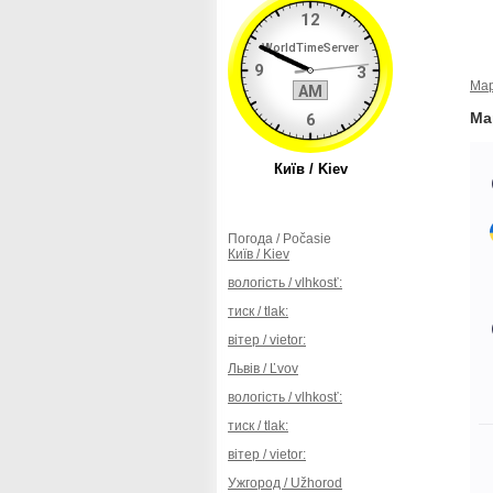
Map
Ma
Погода / Počasie
Київ / Kiev
вологість / vlhkosť:
тиск / tlak:
вітер / vietor:
Львів / Ľvov
вологість / vlhkosť:
тиск / tlak:
вітер / vietor:
Ужгород / Užhorod