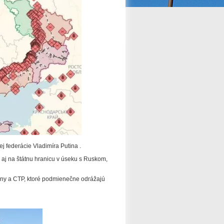
j federácie Vladimíra Putina .
 aj na štátnu hranicu v úseku s Ruskom,
vojny a CTP, ktoré podmienečne odrážajú