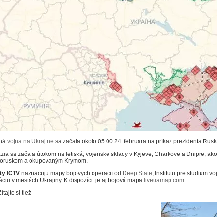
lná
vojna na Ukrajine
sa začala okolo 05:00 24. februára na príkaz prezidenta Ruske
ázia sa začala útokom na letiská, vojenské sklady v Kyjeve, Charkove a Dnipre, ako
loruskom a okupovaným Krymom.
ty ICTV
naznačujú mapy bojových operácií od
Deep State
, Inštitútu pre štúdium 
uáciu v mestách Ukrajiny. K dispozícii je aj bojová mapa
liveuamap.com.
ítajte si tiež