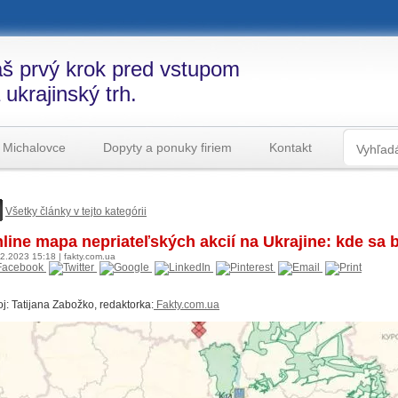
š prvý krok pred vstupom
 ukrajinský trh.
 Michalovce
Dopyty a ponuky firiem
Kontakt
Všetky články v tejto kategórii
line mapa nepriateľských akcií na Ukrajine: kde sa 
12.2023
15:18
|
fakty.com.ua
oj: Tatijana Zabožko, redaktorka:
F
akty.com.ua