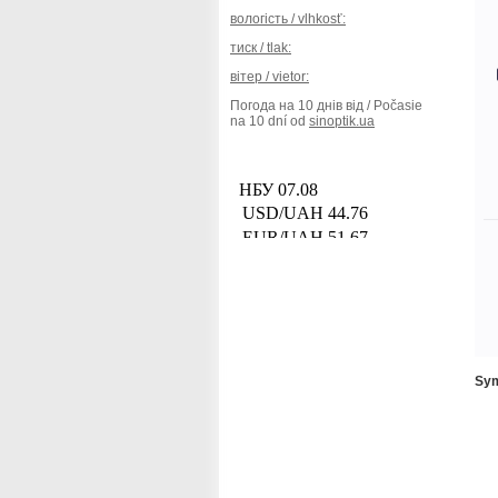
вологість / vlhkosť:
тиск / tlak:
вітер / vietor:
Погода на 10 днів від / Počasie
na 10 dní od
sinoptik.ua
Sym