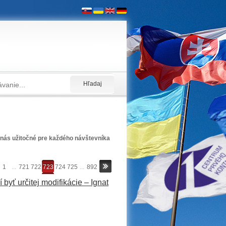
nás užitočné pre každého návštevníka
1
...
721
722
723
724
725
...
892
 byť určitej modifikácie – Ignat