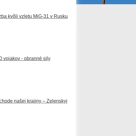
ozba kvôli vzletu MiG-31 v Rusku
 vojakov - obranné sily
chode našej krajiny – Zelenskyj