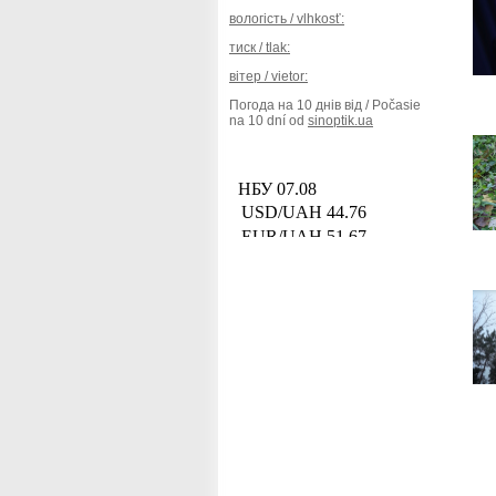
вологість / vlhkosť:
тиск / tlak:
вітер / vietor:
Погода на 10 днів від / Počasie
na 10 dní od
sinoptik.ua