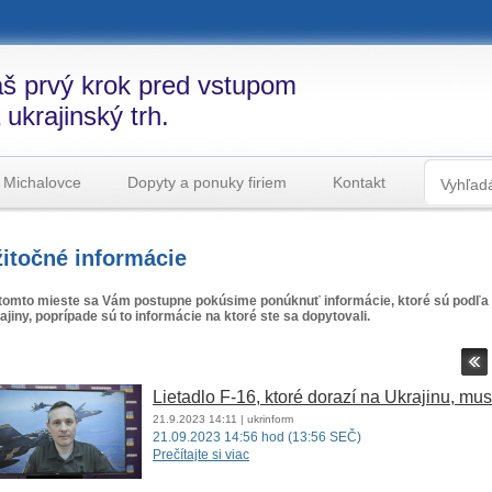
š prvý krok pred vstupom
 ukrajinský trh.
 Michalovce
Dopyty a ponuky firiem
Kontakt
itočné informácie
tomto mieste sa Vám postupne pokúsime ponúknuť informácie, ktoré sú podľa 
ajiny, poprípade sú to informácie na ktoré ste sa dopytovali.
Lietadlo F-16, ktoré dorazí na Ukrajinu, musí
21.9.2023
14:11
| ukrinform
21.09.2023 14:56 hod (13:56 SEČ)
Prečítajte si viac