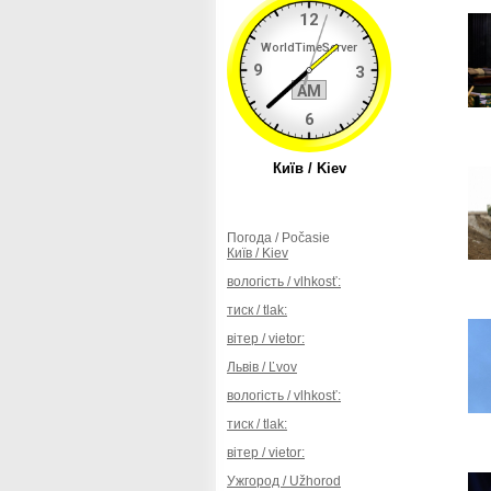
Погода / Počasie
Київ / Kiev
вологість / vlhkosť:
тиск / tlak:
вітер / vietor:
Львів / Ľvov
вологість / vlhkosť:
тиск / tlak:
вітер / vietor:
Ужгород / Užhorod