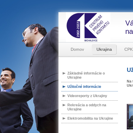
Vá
na
Domov
Ukrajina
CPK
Už
Základné informácie o
Ukrajine
Na 
Ukr
Užitočné informácie
Videoreporty z Ukrajiny
Rekreácia a oddych na
Ukrajine
Elektromobilita na Ukrajine