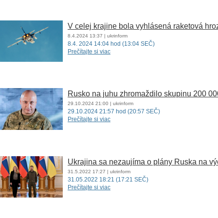
V celej krajine bola vyhlásená raketová hr
8.4.2024
13:37
| ukrinform
8.4. 2024 14:04 hod (13:04 SEČ)
Prečítajte si viac
Rusko na juhu zhromaždilo skupinu 200 000
29.10.2024
21:00
| ukrinform
29.10.2024 21:57 hod (20:57 SEČ)
Prečítajte si viac
Ukrajina sa nezaujíma o plány Ruska na vý
31.5.2022
17:27
| ukrinform
31.05.2022 18:21 (17:21 SEČ)
Prečítajte si viac