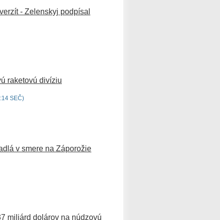
verzít - Zelenskyj podpísal
vú raketovú divíziu
:14 SEČ)
etadlá v smere na Záporožie
37 miliárd dolárov na núdzovú