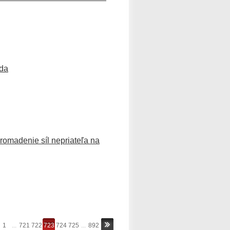
áda
romadenie síl nepriateľa na
1
...
721
722
723
724
725
...
892