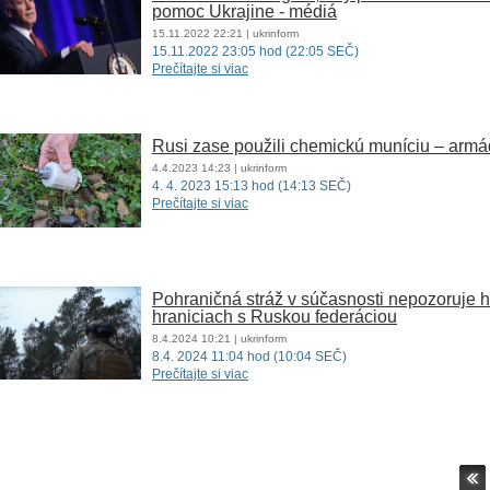
pomoc Ukrajine - médiá
15.11.2022
22:21
| ukrinform
15.11.2022 23:05 hod (22:05 SEČ)
Prečítajte si viac
Rusi zase použili chemickú muníciu – arm
4.4.2023
14:23
| ukrinform
4. 4. 2023 15:13 hod (14:13 SEČ)
Prečítajte si viac
Pohraničná stráž v súčasnosti nepozoruje h
hraniciach s Ruskou federáciou
8.4.2024
10:21
| ukrinform
8.4. 2024 11:04 hod (10:04 SEČ)
Prečítajte si viac