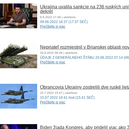
Ukrajina uvalila sankcie na 236 ruských uni
dekrét
9.6.2022
17:49
| ukrinform
09.06.2022 18:37 (17:37 SEČ)
Prečítajte si viac
Nepriateľ rozmiestnil v Brjanskej oblasti no
20.6.2022
06:39
| ukrinform
ÚDAJE Z GENERÁLNEHO ŠTÁBU 20.06.2022 07:14 (06
Prečítajte si viac
Obrancovia Ukrajiny zostrelili dve ruské li
15.7.2022
15:47
| ukrinform
15.07.2022 16:41 hod (15:41 SEČ)
Prečítajte si viac
Biden žiada Kongres, aby pridelil viac ako 