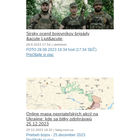
Sirsky ocenil bojovníkov brigády
&acute;Ljut&acute;
28.8.2023
17:54
| ukrinform
FOTO 28.08.2023 18:34 hod (17:34 SEČ)
Prečítajte si viac
Online mapa nepriateľských akcií na
Ukrajine: kde sa bitky odohrávajú
25.12.2023
25.12.2023
19:32
| fakty.com.ua
Priebeh bojov - 25.december 2023