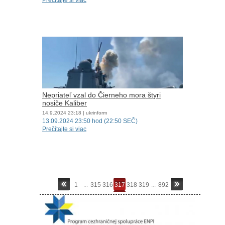
Prečítajte si viac
Nepriateľ vzal do Čierneho mora štyri
nosiče Kaliber
14.9.2024
23:18
| ukrinform
13.09.2024 23:50 hod (22:50 SEČ)
Prečítajte si viac
1
...
315
316
317
318
319
...
892