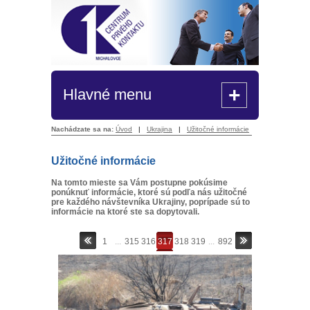
+
Hlavné menu
Nachádzate sa na:
Úvod
|
Ukrajina
|
Užitočné informácie
Užitočné informácie
Na tomto mieste sa Vám postupne pokúsime
ponúknuť informácie, ktoré sú podľa nás užitočné
pre každého návštevníka Ukrajiny, poprípade sú to
informácie na ktoré ste sa dopytovali.
1
...
315
316
317
318
319
...
892