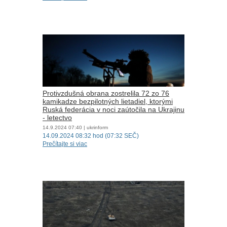
Protivzdušná obrana zostrelila 72 zo 76
kamikadze bezpilotných lietadiel, ktorými
Ruská federácia v noci zaútočila na Ukrajinu
- letectvo
14.9.2024
07:40
| ukrinform
14.09.2024 08:32 hod (07:32 SEČ)
Prečítajte si viac