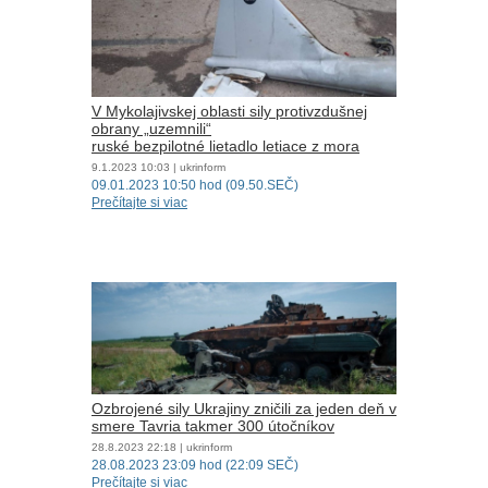
V Mykolajivskej oblasti sily protivzdušnej
obrany „uzemnili“
ruské bezpilotné lietadlo letiace z mora
9.1.2023
10:03
| ukrinform
09.01.2023 10:50 hod (09.50.SEČ)
Prečítajte si viac
Ozbrojené sily Ukrajiny zničili za jeden deň v
smere Tavria takmer 300 útočníkov
28.8.2023
22:18
| ukrinform
28.08.2023 23:09 hod (22:09 SEČ)
Prečítajte si viac