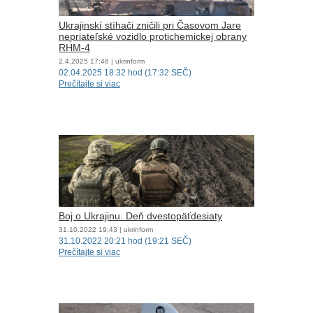
Ukrajinskí stíhači zničili pri Časovom Jare
nepriateľské vozidlo protichemickej obrany
RHM-4
2.4.2025
17:46
| ukrinform
02.04.2025 18:32 hod (17:32 SEČ)
Prečítajte si viac
Boj o Ukrajinu. Deň dvestopäťdesiaty
31.10.2022
19:43
| ukrinform
31.10.2022 20:21 hod (19:21 SEČ)
Prečítajte si viac