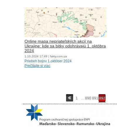
Online mapa nepriateľských akcií na
Ukrajine: kde sa bitky odohrávajú 1. októbra
2024
1.10.2024
17:49
| fakty.com.ua
Priebeh bojov 1.október 2024
Prečítajte si viac
1
...
890
891
892