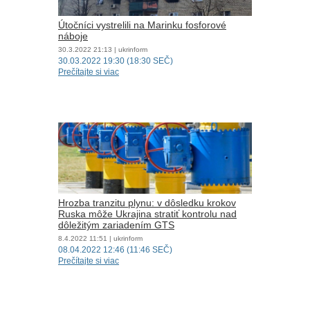
Útočníci vystrelili na Marinku fosforové
náboje
30.3.2022
21:13
| ukrinform
30.03.2022 19:30 (18:30 SEČ)
Prečítajte si viac
Hrozba tranzitu plynu: v dôsledku krokov
Ruska môže Ukrajina stratiť kontrolu nad
dôležitým zariadením GTS
8.4.2022
11:51
| ukrinform
08.04.2022 12:46 (11:46 SEČ)
Prečítajte si viac