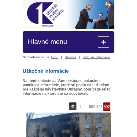
+
Hlavné menu
Nachádzate sa na:
Úvod
|
Ukrajina
|
Užitočné informácie
Užitočné informácie
Na tomto mieste sa Vám postupne pokúsime
ponúknuť informácie, ktoré sú podľa nás užitočné
pre každého návštevníka Ukrajiny, poprípade sú to
informácie na ktoré ste sa dopytovali.
1
...
890
891
892