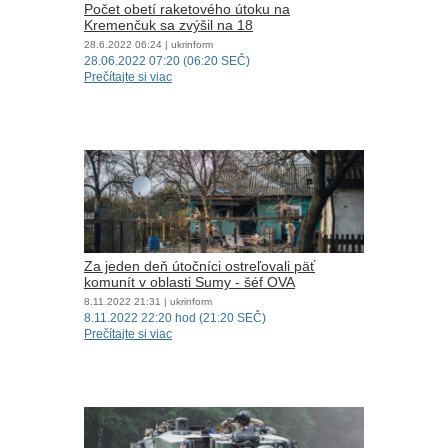
Počet obetí raketového útoku na
Kremenčuk sa zvýšil na 18
28.6.2022
06:24
| ukrinform
28.06.2022 07:20 (06:20 SEČ)
Prečítajte si viac
Za jeden deň útočníci ostreľovali päť
komunít v oblasti Sumy - šéf OVA
8.11.2022
21:31
| ukrinform
8.11.2022 22:20 hod (21:20 SEČ)
Prečítajte si viac