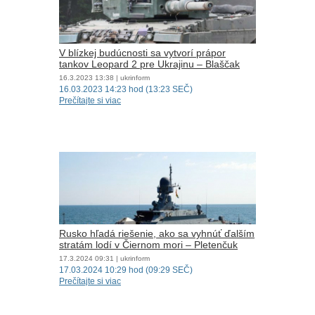
V blízkej budúcnosti sa vytvorí prápor
tankov Leopard 2 pre Ukrajinu – Blaščak
16.3.2023
13:38
| ukrinform
16.03.2023 14:23 hod (13:23 SEČ)
Prečítajte si viac
Rusko hľadá riešenie, ako sa vyhnúť ďalším
stratám lodí v Čiernom mori – Pletenčuk
17.3.2024
09:31
| ukrinform
17.03.2024 10:29 hod (09:29 SEČ)
Prečítajte si viac