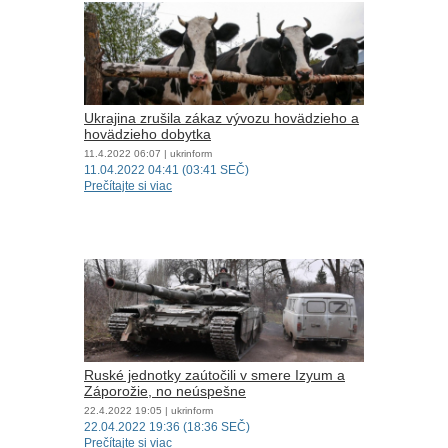
Ukrajina zrušila zákaz vývozu hovädzieho a
hovädzieho dobytka
11.4.2022
06:07
| ukrinform
11.04.2022 04:41 (03:41 SEČ)
Prečítajte si viac
Ruské jednotky zaútočili v smere Izyum a
Záporožie, no neúspešne
22.4.2022
19:05
| ukrinform
22.04.2022 19:36 (18:36 SEČ)
Prečítajte si viac