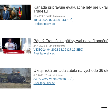
Kanada pripravuje evakuačné lety pre ukra
Trudeau
10.4.2022
04:00
| ukrinform
10.04.2022 02:43 (01:43 SEČ)
Prečítajte si viac
Pápež František opäť vyzval na veľkonočné
24.4.2022
17:24
| ukrinform
VIDEO 24.04.2022 18:16 (17:16 SEČ)
Prečítajte si viac
Ukrajinská armáda zabila na východe 36 út
4.5.2022
20:48
| ukrinform
04.05.2022 21:36 (20:36 SEČ)
Prečítajte si viac