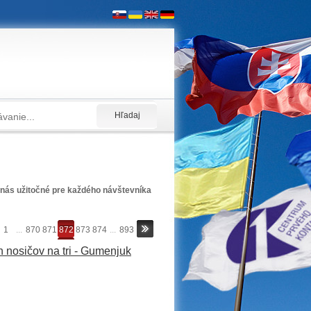
nás užitočné pre každého návštevníka
1
...
870
871
872
873
874
...
893
h nosičov na tri - Gumenjuk