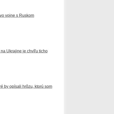
o vo vojne s Ruskom
na Ukrajine je chvíľu ticho
ré by opísali hrôzu, ktorú som