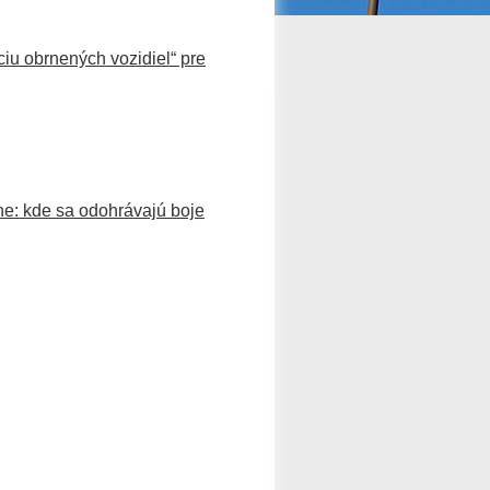
iu obrnených vozidiel“ pre
ne: kde sa odohrávajú boje