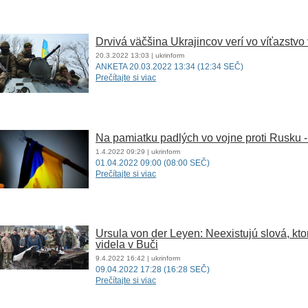
Drvivá väčšina Ukrajincov verí vo víťazstv
20.3.2022
13:03
| ukrinform
ANKETA 20.03.2022 13:34 (12:34 SEČ)
Prečítajte si viac
Na pamiatku padlých vo vojne proti Rusku - 
1.4.2022
09:29
| ukrinform
01.04.2022 09:00 (08:00 SEČ)
Prečítajte si viac
Ursula von der Leyen: Neexistujú slová, kto
videla v Buči
9.4.2022
16:42
| ukrinform
09.04.2022 17:28 (16:28 SEČ)
Prečítajte si viac