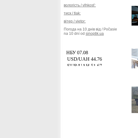
вологість / vlhkosť:
тиск / tlak:
вітер / vietor:
Погода на 10 днів від / Počasie
na 10 dní od
sinoptik.ua