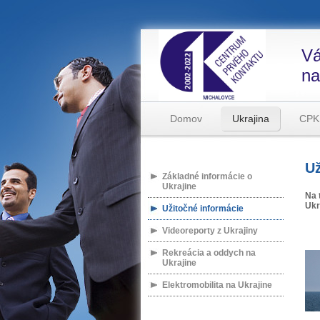
Vá
na
Domov
Ukrajina
CPK
Už
Základné informácie o
Ukrajine
Na 
Ukr
Užitočné informácie
Videoreporty z Ukrajiny
Rekreácia a oddych na
Ukrajine
Elektromobilita na Ukrajine