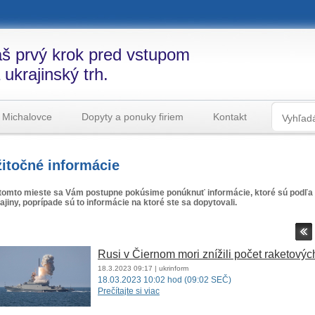
š prvý krok pred vstupom
 ukrajinský trh.
 Michalovce
Dopyty a ponuky firiem
Kontakt
itočné informácie
tomto mieste sa Vám postupne pokúsime ponúknuť informácie, ktoré sú podľa 
ajiny, poprípade sú to informácie na ktoré ste sa dopytovali.
Rusi v Čiernom mori znížili počet raketovýc
18.3.2023
09:17
| ukrinform
18.03.2023 10:02 hod (09:02 SEČ)
Prečítajte si viac