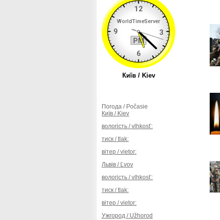
Погода / Počasie
Київ / Kiev
вологість / vlhkosť:
тиск / tlak:
вітер / vietor:
Львів / Ľvov
вологість / vlhkosť:
тиск / tlak:
вітер / vietor:
Ужгород / Užhorod