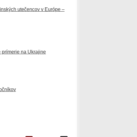
jinských utečencov v Európe –
 prímerie na Ukrajine
očníkov