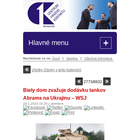
+
Hlavné menu
Nachádzate sa na:
Úvod
|
Ukrajina
|
Užitočné informácie
Všetky články v tejto kategórii
2773/8932
Biely dom zvažuje dodávku tankov
Abrams na Ukrajinu – WSJ
24.1.2023
16:20
|
ukrinform