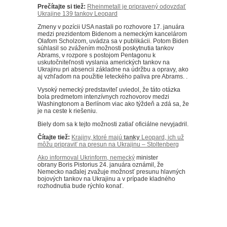
Prečítajte si tiež:
Rheinmetall je pripravený odovzdať
Ukrajine 139 tankov Leopard
Zmeny v pozícii USA nastali po rozhovore 17. januára
medzi prezidentom Bidenom a nemeckým kancelárom
Olafom Scholzom, uvádza sa v publikácii.
Potom Biden
súhlasil so zvážením možnosti poskytnutia tankov
Abrams, v rozpore s postojom Pentagonu k
uskutočniteľnosti vyslania amerických tankov na
Ukrajinu pri absencii základne na údržbu a opravy, ako
aj vzhľadom na použitie leteckého paliva pre Abrams. .
Vysoký nemecký predstaviteľ uviedol, že táto otázka
bola predmetom intenzívnych rozhovorov medzi
Washingtonom a Berlínom viac ako týždeň a zdá sa, že
je na ceste k riešeniu.
Biely dom sa k tejto možnosti zatiaľ oficiálne nevyjadril.
Čítajte tiež:
Krajiny, ktoré majú
tanky
Leopard, ich už
môžu pripraviť na presun na Ukrajinu – Stoltenberg
Ako informoval Ukrinform, nemecký
minister
obrany
Boris Pistorius 24. januára oznámil, že
Nemecko naďalej zvažuje možnosť presunu hlavných
bojových tankov na Ukrajinu a v prípade kladného
rozhodnutia bude rýchlo konať.