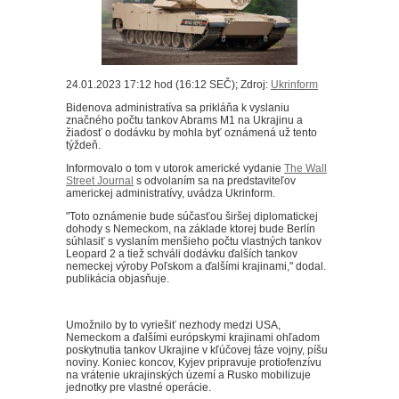
24.01.2023 17:12 hod (16:12 SEČ); Zdroj:
Ukrinform
Bidenova administratíva sa prikláňa k vyslaniu
značného počtu tankov Abrams M1 na Ukrajinu a
žiadosť o dodávku by mohla byť oznámená už tento
týždeň.
Informovalo o tom v utorok americké vydanie
The Wall
Street Journal
s odvolaním sa na predstaviteľov
americkej administratívy, uvádza Ukrinform.
"Toto oznámenie bude súčasťou širšej diplomatickej
dohody s Nemeckom, na základe ktorej bude Berlín
súhlasiť s vyslaním menšieho počtu vlastných tankov
Leopard 2 a tiež schváli dodávku ďalších tankov
nemeckej výroby Poľskom a ďalšími krajinami," dodal.
publikácia objasňuje.
Umožnilo by to vyriešiť nezhody medzi USA,
Nemeckom a ďalšími európskymi krajinami ohľadom
poskytnutia tankov Ukrajine v kľúčovej fáze vojny, píšu
noviny.
Koniec koncov, Kyjev pripravuje protiofenzívu
na vrátenie ukrajinských území a Rusko mobilizuje
jednotky pre vlastné operácie.