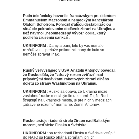
Putin telefonicky hovoril s francúzskym prezidentom
Emmanuelom Macronom a nemeckým kancelárom
Olafom Scholzom.
Pohrozil ďalšou destabilizáciou
situácie pokračovaním dodávok zbraní na Ukrajinu a
tiež navrhol „neobmedzený vývoz“ obilia, ktorý
podlieha zrušeniu sankcií
.
UKRINFORM
:
Dámy a páni, toto by vás nemalo
rozčuľovať – pretože potkan zahnaný do kúta sa
nemôže správať inak.
Ruský veľvyslanec v USA Anatolij Antonov povedal,
že Rusko dúfa, že "zdravý rozum zvíťazí" nad
prípadnými dodávkami raketových zbraní dlhého
doletu zo strany Washingtonu na Ukrajinu.
UKRINFORM
:
Rusko sa obáva, že Ukrajina môže
zasiahnuť ruské mestá týmito raketami.
To, že Rusi
štrajkujú na ukrajinské mestá, je pre nich v medziach
„zdravého rozumu“ normálne.
Zomri, Antonov.
Rusko testuje riadenú strelu Zircon nad Baltským
morom, neďaleko Fínska a Švédska
UKRINFORM
: po
rozhodnutí Fínska a Švédska vstúpiť
do NATO sa Rusko oháňa zbraňami pri ich