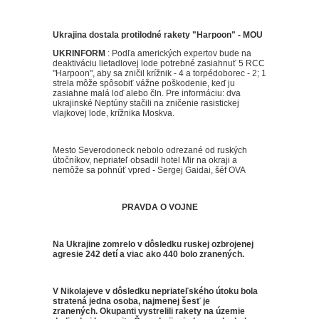
Ukrajina dostala protilodné rakety "Harpoon" - MOU
UKRINFORM
:
Podľa amerických expertov bude na
deaktiváciu lietadlovej lode potrebné zasiahnuť 5 RCC
"Harpoon", aby sa zničil krížnik - 4 a torpédoborec - 2;
1
strela môže spôsobiť vážne poškodenie, keď ju
zasiahne malá loď alebo čln.
Pre informáciu: dva
ukrajinské Neptúny stačili na zničenie rasistickej
vlajkovej lode, krížnika Moskva.
Mesto Severodoneck nebolo odrezané od ruských
útočníkov, nepriateľ obsadil hotel Mir na okraji a
nemôže sa pohnúť vpred - Sergej Gaidai, šéf OVA
PRAVDA O VOJNE
Na Ukrajine zomrelo v dôsledku ruskej ozbrojenej
agresie 242 detí a viac ako 440 bolo zranených.
V Nikolajeve v dôsledku nepriateľského útoku bola
stratená jedna osoba, najmenej šesť je
zranených.
Okupanti vystrelili rakety na územie