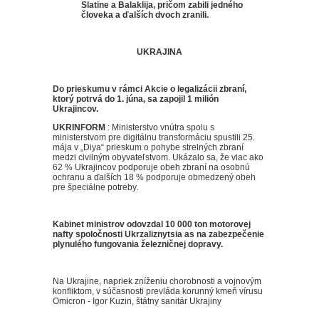
Slatine a Balaklija, pričom zabili jedného
človeka a ďalších dvoch zranili.
UKRAJINA
Do prieskumu v rámci Akcie o legalizácii zbraní,
ktorý potrvá do 1. júna, sa zapojil 1 milión
Ukrajincov.
UKRINFORM
: Ministerstvo
vnútra spolu s
ministerstvom pre digitálnu transformáciu spustili 25.
mája v „Diya“ prieskum o pohybe strelných zbraní
medzi civilným obyvateľstvom.
Ukázalo sa, že viac ako
62 % Ukrajincov podporuje obeh zbraní na osobnú
ochranu a ďalších 18 % podporuje obmedzený obeh
pre špeciálne potreby.
Kabinet ministrov odovzdal 10 000 ton motorovej
nafty spoločnosti Ukrzaliznytsia as na zabezpečenie
plynulého fungovania železničnej dopravy.
Na Ukrajine, napriek zníženiu chorobnosti a vojnovým
konfliktom, v súčasnosti prevláda korunný kmeň vírusu
Omicron - Igor Kuzin, štátny sanitár Ukrajiny