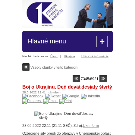
+
Hlavné menu
Nachádzate sa na:
Úvod
|
Ukrajina
|
Užitočné informácie
Všetky články v tejto kategórii
7345/8921
Boj o Ukrajinu. Deň deväťdesiaty štvrtý
28.5.2022
22:41
|
ukrinform
28.05.2022 22:11 (21:11 SEČ); Zdroj:
Ukrinform
Ozbrojené sily prešli do ofenzívy v Chersonskej oblasti,