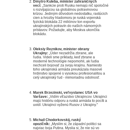
Dmytro Kuleba, minister zahraničných
vecí:
„Sankcie proti Rusku nemajú nič spoločné
s rozvíjajúcou sa globálnou potravinovou
krízou.
Jediným dôvodom nedostatku, rastúcich
cien a hrozby hladomoru je ruská vojenská
fyzická blokáda 22 miliónov ton exportu
ukrajinských potravín do našich námorných
prístavov.
Požadujte, aby Moskva ukončila
blokádu.
Oleksiy Reznikov, minister obrany
Ukrajiny:
„Úder nezadržia zbrane, ale
ľudia.
Videli sme príklady, keď zbrane a
moderné technológie nepomohli, ak ľudia
nechceli bojovať za svoju krajinu.
Namiesto
toho ukrajinská armáda preukázala masové
hrdinstvo spojené s vysokou profesionalitou a
celý ukrajinský ľud - mimoriadnu odolnosť.
Marek Brzezinski, veľvyslanec USA vo
Varšave:
„Vidím víťazstvo Ukrajincov.
Ukrajinci
majú históriu odporu a ruská armáda to pocíti a
uvidí.
Ukrajinci vyženú Rusov z Ukrajiny."
Michail Chodorkovskij, ruský
opozičník:
„Myslím si, že západní politici sa
najviac boja Putina.
Myslia si, že nie sú vo