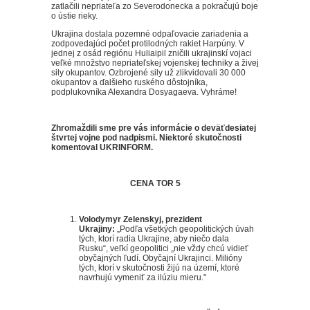
zatlačili nepriateľa zo Severodonecka a pokračujú boje
o ústie rieky.
Ukrajina dostala pozemné odpaľovacie zariadenia a
zodpovedajúci počet protilodných rakiet Harpúny.
V
jednej z osád regiónu Huliaipil zničili ukrajinskí vojaci
veľké množstvo nepriateľskej vojenskej techniky a živej
sily okupantov.
Ozbrojené sily už zlikvidovali 30 000
okupantov a ďalšieho ruského dôstojníka,
podplukovníka Alexandra Dosyagaeva.
Vyhráme!
Zhromaždili sme pre vás informácie o deväťdesiatej
štvrtej vojne pod nadpismi.
Niektoré skutočnosti
komentoval UKRINFORM.
CENA TOR 5
Volodymyr Zelenskyj, prezident
Ukrajiny:
„Podľa všetkých geopolitických úvah
tých, ktorí radia Ukrajine, aby niečo dala
Rusku“, veľkí geopolitici „nie vždy chcú vidieť
obyčajných ľudí.
Obyčajní Ukrajinci.
Milióny
tých, ktorí v skutočnosti žijú na území, ktoré
navrhujú vymeniť za ilúziu mieru."