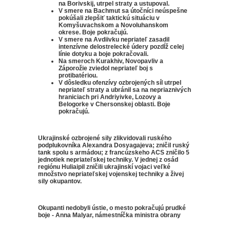
na Borivskij, utrpel straty a ustupoval.
V smere na Bachmut sa útočníci neúspešne
pokúšali zlepšiť taktickú situáciu v
Komyšuvachskom a Novoluhanskom
okrese.
Boje pokračujú.
V smere na Avdiivku nepriateľ zasadil
intenzívne delostrelecké údery pozdĺž celej
línie dotyku a boje pokračovali.
Na smeroch Kurakhiv, Novopavliv a
Záporožie zviedol nepriateľ boj s
protibatériou.
V dôsledku ofenzívy ozbrojených síl utrpel
nepriateľ straty a ubránil sa na nepriaznivých
hraniciach pri Andriyivke, Lozovy a
Belogorke v Chersonskej oblasti.
Boje
pokračujú.
Ukrajinské ozbrojené sily zlikvidovali ruského
podplukovníka Alexandra Dosyagajeva;
zničil ruský
tank spolu s armádou;
z francúzskeho ACS zničilo 5
jednotiek nepriateľskej techniky.
V jednej z osád
regiónu Huliaipil zničili ukrajinskí vojaci veľké
množstvo nepriateľskej vojenskej techniky a živej
sily okupantov.
Okupanti nedobyli ústie, o mesto pokračujú prudké
boje - Anna Malyar, námestníčka ministra obrany