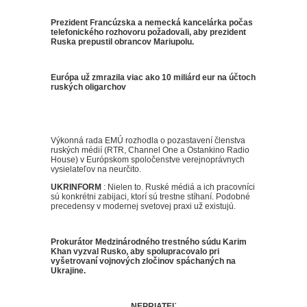
Prezident Francúzska a nemecká kancelárka počas
telefonického rozhovoru požadovali, aby prezident
Ruska prepustil obrancov Mariupolu.
Európa už zmrazila viac ako 10 miliárd eur na účtoch
ruských oligarchov
Výkonná rada EMÚ rozhodla o pozastavení členstva
ruských médií (RTR, Channel One a Ostankino Radio
House) v Európskom spoločenstve verejnoprávnych
vysielateľov na neurčito.
UKRINFORM
:
Nielen to.
Ruské médiá a ich pracovníci
sú konkrétni zabijaci, ktorí sú trestne stíhaní.
Podobné
precedensy v modernej svetovej praxi už existujú.
Prokurátor Medzinárodného trestného súdu Karim
Khan vyzval Rusko, aby spolupracovalo pri
vyšetrovaní vojnových zločinov spáchaných na
Ukrajine.
NEPRIATEĽ