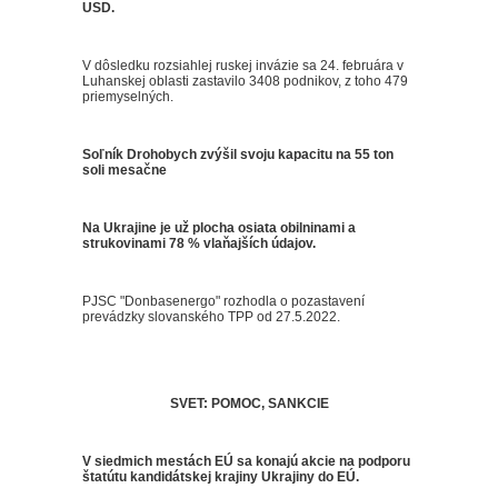
USD.
V dôsledku rozsiahlej ruskej invázie sa 24. februára v
Luhanskej oblasti zastavilo 3408 podnikov, z toho 479
priemyselných.
Soľník Drohobych zvýšil svoju kapacitu na 55 ton
soli mesačne
Na Ukrajine je už plocha osiata obilninami a
strukovinami 78 % vlaňajších údajov.
PJSC "Donbasenergo" rozhodla o pozastavení
prevádzky slovanského TPP od 27.5.2022.
SVET: POMOC, SANKCIE
V siedmich mestách EÚ sa konajú akcie na podporu
štatútu kandidátskej krajiny Ukrajiny do EÚ.