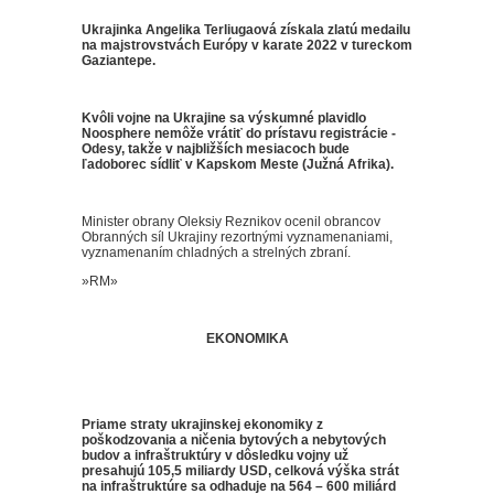
Ukrajinka Angelika Terliugaová získala zlatú medailu
na majstrovstvách Európy v karate 2022 v tureckom
Gaziantepe.
Kvôli vojne na Ukrajine sa výskumné plavidlo
Noosphere nemôže vrátiť do prístavu registrácie -
Odesy, takže v najbližších mesiacoch bude
ľadoborec sídliť v Kapskom Meste (Južná Afrika).
Minister obrany Oleksiy Reznikov ocenil obrancov
Obranných síl Ukrajiny rezortnými vyznamenaniami,
vyznamenaním chladných a strelných zbraní.
»RM»
EKONOMIKA
Priame straty ukrajinskej ekonomiky z
poškodzovania a ničenia bytových a nebytových
budov a infraštruktúry v dôsledku vojny už
presahujú 105,5 miliardy USD, celková výška strát
na infraštruktúre sa odhaduje na 564 – 600 miliárd