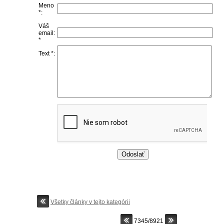
Meno
*:
Váš
email:
*
Text *:
Všetky články v tejto kategórii
7345/8921