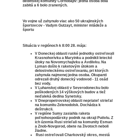
dedinskej komunity Čornobajiv: jedna osoba bola
zabitá a 6 bolo zranených.
Vo vojne už zahynulo viac ako 50 ukrajinských
športovcov - Vadym Gutzayt, minister mládeže a
športu
Situácia v regiónoch k 8:00 28. mája:
V Doneckej oblasti ruské jednotky ostreľovali
Krasnohorivku a Maryinku a podnikli letecké
útoky na Novomychajivku a Avdiivku.
Na
Lyman došlo k raketovým útokom a
delostreleckému ostreľovaniu, pri ktorých
zahynula najmenej jedna osoba.
Okupanti
odrezali druhý donecký vodovod - 11 osád
bez vody.
V Luhanskej oblasti v Severodonecku bolo
poškodených 14 výškových budov a tiež
neďaleká dedina Synetsky.
V Dnepropetrovskej oblasti nepriateľ strieľal
na komunitu Zelenodolsk.
Dochádza k
deštrukcii.
V regióne Sumy zasiahla raketa
poľnohospodársky podnik na okraji Putivlu.
Z
ich územia Rusi strieľali na komunity Esman
a Znob-Novgorod, obete na životoch neboli
žiadne.
Rusi ostreľovali Charkovský okres, mestá