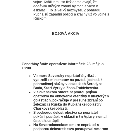
vojne.
Kvôli tomu sa tiež domnievajú, že
dodávka určitých zbraní by mohla viesť k
eskalácii.
To je veľký nezmysel.
Z pohľadu
Putina sú západní politici a krajiny už vo vojne s
Ruskom.
BOJOVÁ AKCIA
Generálny štáb: operatívne informácie 28. mája o
18:00
V smere Seversky nepriateľ štyrikrát
vystrelil z mínometov na pozície jednotiek
pohraničnej služby v oblastiach Seredyna
Buda, Stari Vyrky a Znob-Trubichevska.
V slovanskom smere nepriateľ prijíma
opatrenia na obnovenie ofenzívy v niektorých
oblastiach, pokračuje v presune zbraní po
železnici z Ruska do Kupjanskej oblasti v
Charkovskej oblasti.
S podporou delostrelectva sa nepriateľ
pokúsil postúpiť v oblasti n / n Apiary, nemal
úspech, ustúpil.
Na Severodoneckom smere nepriateľ s
podporou delostrelectva postupoval smerom