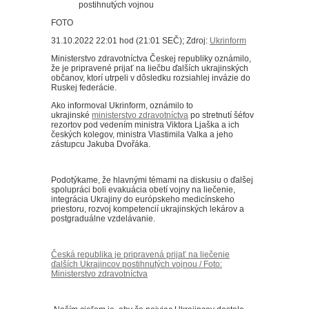
FOTO
31.10.2022 22:01 hod (21:01 SEČ); Zdroj:
Ukrinform
Ministerstvo zdravotníctva Českej republiky oznámilo,
že je pripravené prijať na liečbu ďalších ukrajinských
občanov, ktorí utrpeli v dôsledku rozsiahlej invázie do
Ruskej federácie.
Ako informoval Ukrinform, oznámilo to
ukrajinské
ministerstvo zdravotníctva
po stretnutí šéfov
rezortov pod vedením ministra Viktora Ljaška a ich
českých kolegov, ministra Vlastimila Valka a jeho
zástupcu Jakuba Dvořáka.
Podotýkame, že hlavnými témami na diskusiu o ďalšej
spolupráci boli evakuácia obetí vojny na liečenie,
integrácia Ukrajiny do európskeho medicínskeho
priestoru, rozvoj kompetencií ukrajinských lekárov a
postgraduálne vzdelávanie.
Česká republika je pripravená prijať na liečenie
ďalších Ukrajincov postihnutých vojnou / Foto:
Ministerstvo zdravotníctva