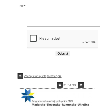
Text *:
Všetky články v tejto kategórii
3165/8930