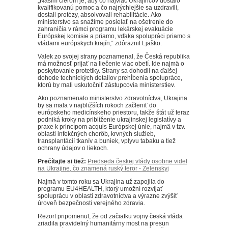
„Naším cieľom je, aby čo najviac Ukrajincov dostalo
kvalifikovanú pomoc a čo najrýchlejšie sa uzdravili,
dostali protézy, absolvovali rehabilitácie.
Ako
ministerstvo sa snažíme posielať na ošetrenie do
zahraničia v rámci programu lekárskej evakuácie
Európskej komisie a priamo, vďaka spolupráci priamo s
vládami európskych krajín,“ zdôraznil Ljaško.
Valek zo svojej strany poznamenal, že Česká republika
má možnosť prijať na liečenie viac obetí.
Ide najmä o
poskytovanie protetiky.
Strany sa dohodli na ďalšej
dohode technických detailov prehĺbenia spolupráce,
ktorú by mali uskutočniť zástupcovia ministerstiev.
Ako poznamenalo ministerstvo zdravotníctva, Ukrajina
by sa mala v najbližších rokoch začleniť do
európskeho medicínskeho priestoru, takže štát už teraz
podniká kroky na priblíženie ukrajinskej legislatívy a
praxe k princípom acquis Európskej únie, najmä v tzv.
oblasti infekčných chorôb, krvných služieb,
transplantácií tkanív a buniek, vplyvu tabaku a tiež
ochrany údajov o liekoch.
Prečítajte si tiež:
Predseda českej vlády osobne videl
na Ukrajine, čo znamená ruský teror - Zelenskyj
Najmä v tomto roku sa Ukrajina už zapojila do
programu EU4HEALTH, ktorý umožní rozvíjať
spoluprácu v oblasti zdravotníctva a výrazne zvýšiť
úroveň bezpečnosti verejného zdravia.
Rezort pripomenul, že od začiatku vojny česká vláda
zriadila pravidelný humanitárny most na presun