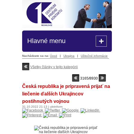
+
Hlavné menu
Nachádzate sa na:
Úvod
|
Ukrajina
|
Užitočné informácie
Všetky články v tejto kategórii
3165/8930
Česká republika je pripravená prijať na
liečenie ďalších Ukrajincov
postihnutých vojnou
31.10.2022
21:13
|
ukrinform