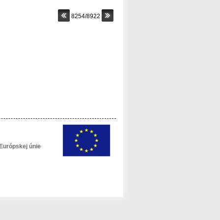
8254/8922
Európskej únie