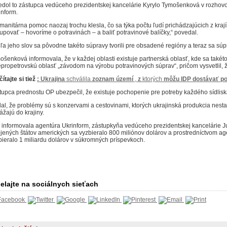
edol to zástupca vedúceho prezidentskej kancelárie Kyrylo Tymošenková v rozhovo
inform.
manitárna pomoc naozaj trochu klesla, čo sa týka počtu ľudí prichádzajúcich z kraj
upovať – hovoríme o potravinách – a baliť potravinové balíčky,“ povedal.
ľa jeho slov sa pôvodne takéto súpravy tvorili pre obsadené regióny a teraz sa s
ošenková informovala, že v každej oblasti existuje partnerská oblasť, kde sa takéto
propetrovskú oblasť „závodom na výrobu potravinových súprav“, pričom vysvetlil, 
ítajte si tiež
:
Ukrajina
schválila
zoznam
území
,
z
ktorých
môžu
IDP
dostávať
p
tupca prednostu OP ubezpečil, že existuje pochopenie pre potreby každého sídlisk
al, že problémy sú s konzervami a cestovinami, ktorých ukrajinská produkcia nestač
ážajú do krajiny.
 informovala agentúra Ukrinform, zástupkyňa vedúceho prezidentskej kancelárie Ju
jených štátov amerických sa vyzbieralo 800 miliónov dolárov a prostredníctvom a
bieralo 1 miliardu dolárov v súkromných príspevkoch.
elajte na sociálnych sieťach