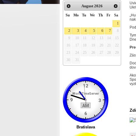
Uvi
August
2026
Ukr
Su
Mo
Tu
We
Th
Fr
Sa
„Hu
nak
1
Pod
2
3
4
5
6
7
8
Tym
9
10
11
12
13
14
15
Dne
16
17
18
19
20
21
22
Preč
23
24
25
26
27
28
29
Zás
30
31
Dod
dov
Ako
Spo
vyz
Zdi