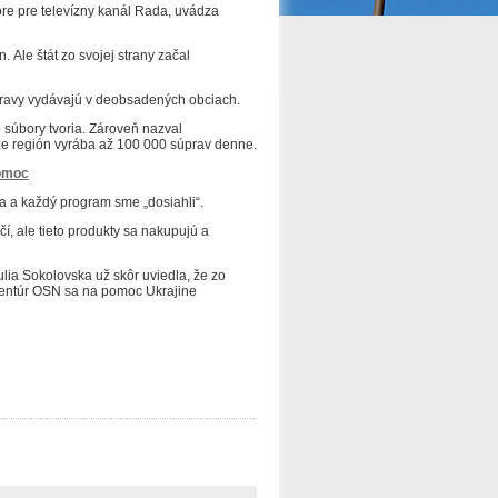
re pre televízny kanál Rada, uvádza
ín.
Ale štát zo svojej strany začal
úpravy vydávajú v deobsadených obciach.
 súbory tvoria.
Zároveň nazval
že región vyrába až 100 000 súprav denne.
omoc
a a každý program sme „dosiahli“.
í, ale tieto produkty sa nakupujú a
lia Sokolovska už skôr uviedla, že zo
gentúr OSN sa na pomoc Ukrajine