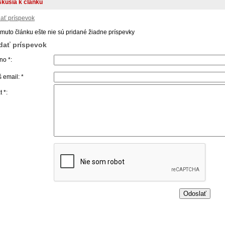
skusia k článku
dať príspevok
omuto článku ešte nie sú pridané žiadne príspevky
idať príspevok
o *:
 email: *
t *: