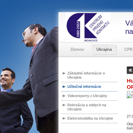
Vá
na
Domov
Ukrajina
CPK
Základné informácie o
Ukrajine
Hu
O
Užitočné informácie
27.
Videoreporty z Ukrajiny
Rekreácia a oddych na
Ukrajine
27.
Elektromobilita na Ukrajine
Obj
balí