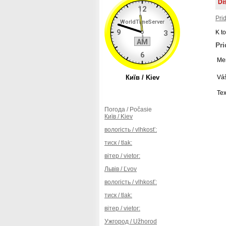
Di
Pri
K t
Pr
Men
Váš
Tex
Погода / Počasie
Київ / Kiev
вологість / vlhkosť:
тиск / tlak:
вітер / vietor:
Львів / Ľvov
вологість / vlhkosť:
тиск / tlak:
вітер / vietor:
Ужгород / Užhorod