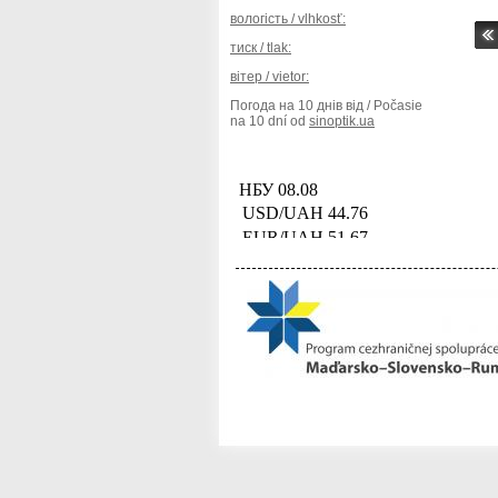
вологість / vlhkosť:
тиск / tlak:
вітер / vietor:
Погода на 10 днів від / Počasie
na 10 dní od
sinoptik.ua