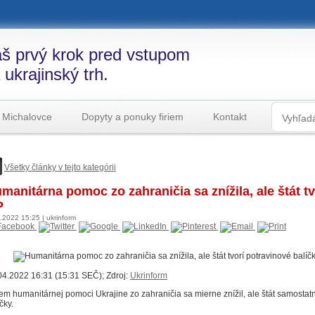
š prvý krok pred vstupom
 ukrajinský trh.
 Michalovce
Dopyty a ponuky firiem
Kontakt
Všetky články v tejto kategórii
manitárna pomoc zo zahraničia sa znížila, ale štát tv
P
4.2022
15:25
|
ukrinform
04.2022 16:31 (15:31 SEČ); Zdroj:
Ukrinform
em humanitárnej pomoci Ukrajine zo zahraničia sa mierne znížil, ale štát samostatn
čky.