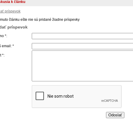
skusia k článku
dať príspevok
omuto článku ešte nie sú pridané žiadne príspevky
idať príspevok
o *:
 email: *
t *: