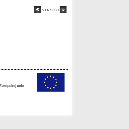
5097/8930
Európskej únie