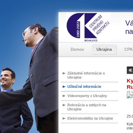
Vá
na
Domov
Ukrajina
CPK
Základné informácie o
Ukrajine
Ky
Ru
Užitočné informácie
25.
Videoreporty z Ukrajiny
Rekreácia a oddych na
Ukrajine
25.
Elektromobilita na Ukrajine
Kyb
int