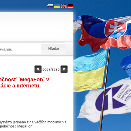
5097/8930
oločnosť ´MegaFon´ v
ácie a internetu
a systémy jedného z najväčších mobilných a
 spoločnosti MegaFon.