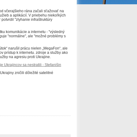
d včerajšieho rána začali sťažovať na
žieb a aplikácií. V priebehu niekoľkých
tvrdil "zlyhanie infraštruktúry
u komunikácie a internetu - "výsledný
guje "normálne", ale "možné problémy s
útok“ narušil prácu nielen „MegaFon“, ale
 prístup k internetu. zdroje a služby ako
užby na agresiu proti Ukrajine.
je Ukrajincov sa nestratili - Stefanišin
ajiny zničili dôležité satelitné