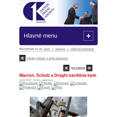
+
Hlavné menu
Nachádzate sa na:
Úvod
|
Ukrajina
|
Užitočné informácie
Všetky články v tejto kategórii
7811/8930
Macron, Scholz a Draghi navštívia Irpin
16.6.2022
10:03
|
ukrinform