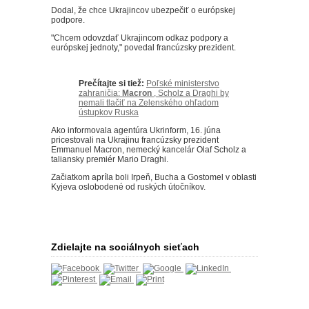
Dodal, že chce Ukrajincov ubezpečiť o európskej
podpore.
"Chcem odovzdať Ukrajincom odkaz podpory a
európskej jednoty," povedal francúzsky prezident.
Prečítajte si tiež:
Poľské ministerstvo
zahraničia:
Macron
, Scholz a Draghi by
nemali tlačiť na Zelenského ohľadom
ústupkov Ruska
Ako informovala agentúra Ukrinform, 16. júna
pricestovali na Ukrajinu francúzsky prezident
Emmanuel Macron, nemecký kancelár Olaf Scholz a
taliansky premiér Mario Draghi.
Začiatkom apríla boli Irpeň, Bucha a Gostomel v oblasti
Kyjeva oslobodené od ruských útočníkov.
Zdielajte na sociálnych sieťach