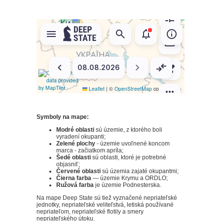
Symboly na mape:
Modré oblasti
sú územie, z ktorého boli
vyradení okupanti;
Zelené plochy
- územie uvoľnené koncom
marca - začiatkom apríla;
Šedé oblasti
sú oblasti, ktoré je potrebné
objasniť;
Červené oblasti
sú územia zajaté okupantmi;
Čierna farba
— územie Krymu a ORDLO;
Ružová farba
je územie Podnesterska.
Na mape Deep State sú tiež vyznačené nepriateľské
jednotky, nepriateľské veliteľstvá, letiská používané
nepriateľom, nepriateľské flotily a smery
nepriateľského útoku.