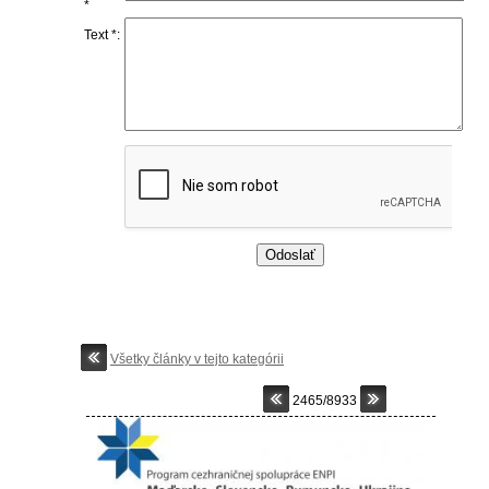
*
Text *:
Všetky články v tejto kategórii
2465/8933