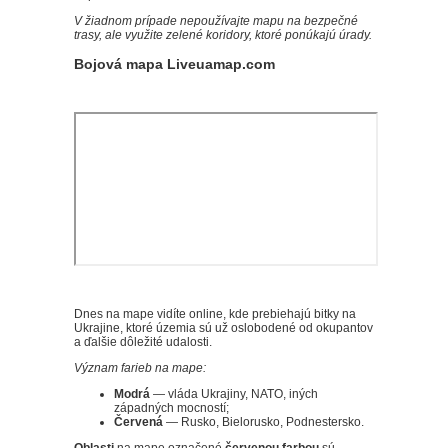
V žiadnom prípade nepoužívajte mapu na bezpečné
trasy, ale využite zelené koridory, ktoré ponúkajú úrady.
Bojová mapa Liveuamap.com
Dnes na mape vidíte online, kde prebiehajú bitky na
Ukrajine, ktoré územia sú už oslobodené od okupantov
a ďalšie dôležité udalosti.
Význam farieb na mape:
Modrá
— vláda Ukrajiny, NATO, iných
západných mocností;
Červená
— Rusko, Bielorusko, Podnestersko.
Oblasti
na mape označené
červenou farbou
sú