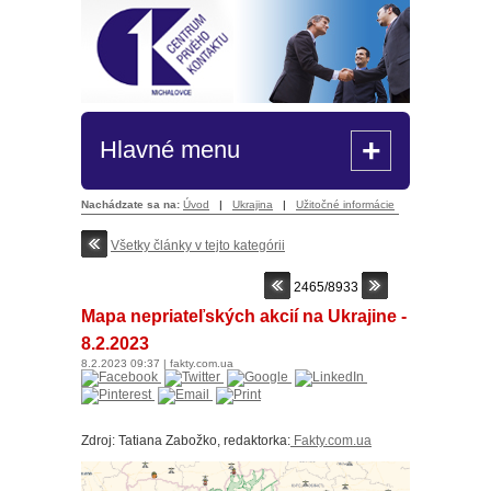
+
Hlavné menu
Nachádzate sa na:
Úvod
|
Ukrajina
|
Užitočné informácie
Všetky články v tejto kategórii
2465/8933
Mapa nepriateľských akcií na Ukrajine -
8.2.2023
8.2.2023
09:37
|
fakty.com.ua
Zdroj: Tatiana Zabožko, redaktorka:
F
akty.com.ua