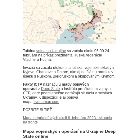
Totálna
vojna na Ukrajine
sa začala okolo 05:00 24.
februára na príkaz prezidenta Ruskej federácie
Vladimira Putina.
Invázia sa začala útokom na letiská, vojenské sklady v
Kyjeve, Charkove a Dnipre, ako aj na štátnu hranicu v
úseku s Ruskom, Bieloruskom a okupovaným Krymom.
Fakty ICTV
naznačujú
mapy bojových
operácií
z
Deep State
a Inštitútu pre štúdium vojny a
CTP, ktoré podmienečne odrážajú situáciu v mestách
Ukrajiny.
K dispozícii je aj bojová
mapa
liveuamap.com
.
POZRITE SI TIEŽ
Mapa nepriateľských akcií 8. februára 2023 - situácia
na fronte
Mapa vojenských operácií na Ukrajine Deep
State online