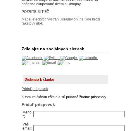
dočasne okupované územia Ukrajiny.
POZRITE SI TIEŽ
Mapa leteckých výstrah Ukrajiny online: kde hrozí
raketový útok
Zdielajte na sociálnych sieťach
Diskusia k článku
Pridať príspevok
K tomuto článku ešte nie sú pridané žiadne príspevky
Pridať príspevok
Meno
*:
Váš
email: