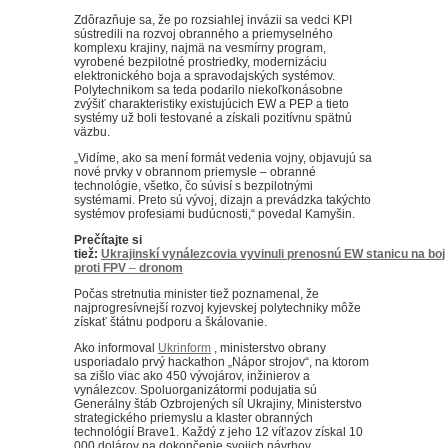
Zdôrazňuje sa, že po rozsiahlej invázii sa vedci KPI
sústredili na rozvoj obranného a priemyselného
komplexu krajiny, najmä na vesmírny program,
vyrobené bezpilotné prostriedky, modernizáciu
elektronického boja a spravodajských systémov.
Polytechnikom sa teda podarilo niekoľkonásobne
zvýšiť charakteristiky existujúcich EW a PEP a tieto
systémy už boli testované a získali pozitívnu spätnú
väzbu.
„Vidíme, ako sa mení formát vedenia vojny, objavujú sa
nové prvky v obrannom priemysle – obranné
technológie, všetko, čo súvisí s bezpilotnými
systémami. Preto sú vývoj, dizajn a prevádzka takýchto
systémov profesiami budúcnosti,“ povedal Kamyšin.
Prečítajte si
tiež:
Ukrajinskí
vynálezcovia
vyvinuli
prenosnú
EW
stanicu
na
boj
proti
FPV
–
dronom
Počas stretnutia minister tiež poznamenal, že
najprogresívnejší rozvoj kyjevskej polytechniky môže
získať štátnu podporu a škálovanie.
Ako informoval
Ukrinform
, ministerstvo obrany
usporiadalo prvý hackathon „Nápor strojov“, na ktorom
sa zišlo viac ako 450 vývojárov, inžinierov a
vynálezcov. Spoluorganizátormi podujatia sú
Generálny štáb Ozbrojených síl Ukrajiny, Ministerstvo
strategického priemyslu a klaster obranných
technológií Brave1. Každý z jeho 12 víťazov získal 10
000 dolárov na dokončenie svojich návrhov.