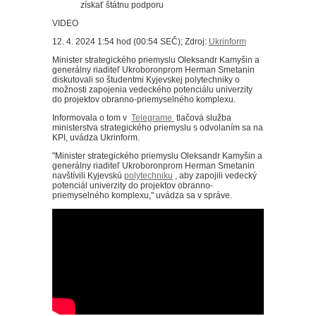
VIDEO
12. 4. 2024 1:54 hod (00:54 SEČ); Zdroj:
Ukrinform
Minister strategického priemyslu Oleksandr Kamyšin a
generálny riaditeľ Ukroboronprom Herman Smetanin
diskutovali so študentmi Kyjevskej polytechniky o
možnosti zapojenia vedeckého potenciálu univerzity
do projektov obranno-priemyselného komplexu.
Informovala o tom v
Telegrame
tlačová služba
ministerstva strategického priemyslu s odvolaním sa na
KPI, uvádza Ukrinform.
"Minister strategického priemyslu Oleksandr Kamyšin a
generálny riaditeľ Ukroboronprom Herman Smetanin
navštívili Kyjevskú
polytechniku
, aby zapojili vedecký
potenciál univerzity do projektov obranno-
priemyselného komplexu," uvádza sa v správe.