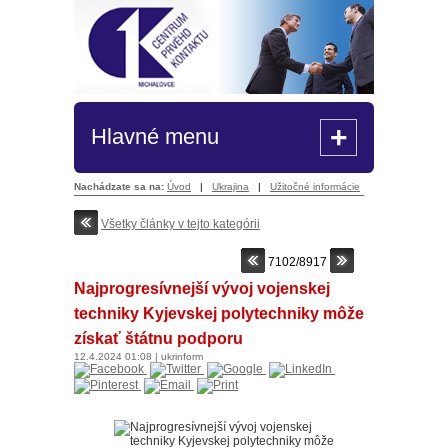
+
Hlavné menu
Nachádzate sa na:
Úvod
|
Ukrajina
|
Užitočné informácie
Všetky články v tejto kategórii
7102/8917
Najprogresívnejší vývoj vojenskej
techniky Kyjevskej polytechniky môže
získať štátnu podporu
12.4.2024
01:08
|
ukrinform