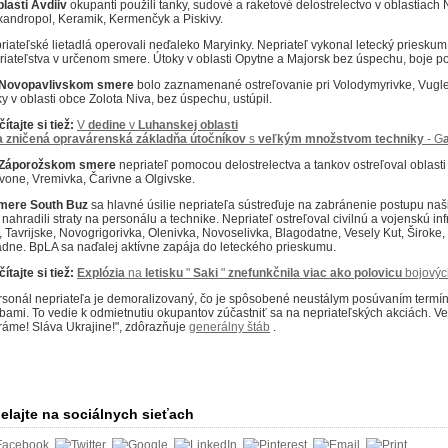
blasti Avdiiv
okupanti použili tanky, sudové a raketové delostrelectvo v oblastiac
xandropol, Keramik, Kermenčyk a Piskivy.
riateľské lietadlá operovali neďaleko Maryinky.
Nepriateľ vykonal letecký prieskum 
riateľstva v určenom smere.
Útoky v oblasti Opytne a Majorsk bez úspechu, boje p
Novopavlivskom smere
bolo zaznamenané ostreľovanie pri Volodymyrivke, Vugle
ky v oblasti obce Zolota Niva, bez úspechu, ustúpil.
ítajte si tiež:
V
dedine
v
Luhanskej oblasti
a
zničená
opravárenská
základňa
útočníkov
s
veľkým
množstvom
techniky
- G
Záporožskom smere
nepriateľ pomocou delostrelectva a tankov ostreľoval oblasti 
vone, Vremivka, Čarivne a Olgivske.
mere South Buz
sa hlavné úsilie nepriateľa sústreďuje na zabránenie postupu naš
 nahradili straty na personálu a technike.
Nepriateľ ostreľoval civilnú a vojenskú in
, Tavrijske, Novogrigorivka, Olenivka, Novoselivka, Blagodatne, Vesely Kut, Široke, J
adne.
BpLA sa naďalej aktívne zapája do leteckého prieskumu.
ítajte si tiež:
Explózia
na
letisku
"
Saki
"
znefunkčnila
viac
ako
polovicu
bojový
rsonál nepriateľa je demoralizovaný, čo je spôsobené neustálym posúvaním termí
tbami.
To vedie k odmietnutiu okupantov zúčastniť sa na nepriateľských akciách.
Ve
ráme!
Sláva Ukrajine!", zdôrazňuje
generálny štáb
.
elajte na sociálnych sieťach