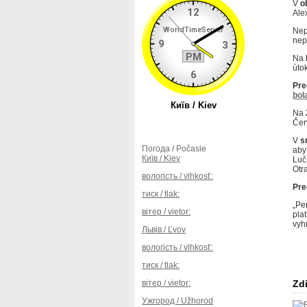
V
o
Ale
Nep
nep
Na
úto
Preč
bol
Na
Čer
V
s
Погода / Počasie
aby
Київ / Kiev
Luč
Otr
вологість / vlhkosť:
Preč
тиск / tlak:
„Pe
вітер / vietor:
pla
vyh
Львів / Ľvov
вологість / vlhkosť:
тиск / tlak:
вітер / vietor:
Zdi
Ужгород / Užhorod