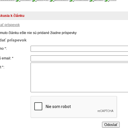
skusia k článku
dať príspevok
omuto článku ešte nie sú pridané žiadne príspevky
idať príspevok
o *:
 email: *
t *: