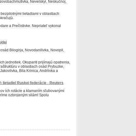
h Novobachmutivka, Nevelskyi, Neskučnoj,
bezpilotnými lietadlami v oblastiach
okračujú.
dare a Prečistivke.
Nepriateľ vykonal
ajdaj
osád Bilogirja, Novodanilivka, Novopil,
ich jednotiek.
Okupanti prijímajú opatrenia,
fraštruktúru v oblastiach osád Prybuzke,
akovlivka, Bila Krinica, Andriivka a
ch
lietadiel
Ruskej
federácie
-
Reuters
nov ich rotácie a klamaním sľubovanými
ríme ozbrojeným silám!
Spolu