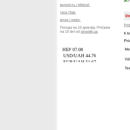
вологість / vlhkosť:
тиск / tlak:
Di
вітер / vietor:
Pri
Погода на 10 днів від / Počasie
na 10 dní od
sinoptik.ua
K t
Pr
Men
Váš
Tex