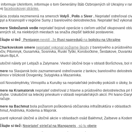
 informuje Ukrinform, informuje o tom Generálny štáb Ozbrojených síl Ukrajiny
v ra
jej
facebookovej stránke.
uácia
zostala nezmenená na smeroch
Volyň
,
Polis
a
Siver .
Nepriateľ ostreľoval ci
opyl a Krasnopill v regióne Sumy z barelového delostrelectva.
Nepriateľ tiež vykon
mere Slobožansk vedie
nepriateľ bojové operácie s cieľom udržať okupované oblas
anných síl, na niektorých miestach sa snažia zlepšiť taktické postavenie.
ítajte si tiež
:
Pentagon
nevidí
,
že
Rusi
napredujú
na
bojisku
na
Ukrajine
Charkovskom smere
nepriateľ vykonal požiarne škody
z barelového a prúdového 
očiv, Pitomnyk, Gusarivka, Sosnivka, Ruski Tyški, Korobočkine, Šestakove, Duvank
eskum BpLA.
utočnil nálety pri Lebjaži a Zalymane.
Viedol útočné boje v oblasti Boršchova, bol 
mere
na Slavjansk bolo zaznamenané ostreľovanie z tankov, barelového delostrel
témov v blízkosti Dovgenky, Sulygivka a Mazanivka.
kolí Novodmytrivky, Virnopillu a Kurulky sa nepriateľské jednotky pokúsili o útoky, bo
mere na Kramatorsk
nepriateľ ostreľoval z hlavne a prúdového delostrelectva pr
shybe.
Uskutočnil sa letecký prieskum v oblasti nepriateľských akcií.
Pri Ivano-Dary
račuje.
mere na Bachmut
bola požiarom poškodená občianska infraštruktúra v oblastiach
hmut, Andriivka, Kodema a Majorsk.
panti vykonali útočné a útočné akcie v oblastiach osád Bakhmut, Zaitseve a Kodem
ítajte si tiež:
Nepriateľ
strieľal na
Manganets
, sú tu
obete