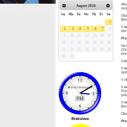
Ako
August
2026
svo
Su
Mo
Tu
We
Th
Fr
Sa
Sit
Bil
1
V
s
2
3
4
5
6
7
8
obr
9
10
11
12
13
14
15
Preč
16
17
18
19
20
21
22
Na
23
24
25
26
27
28
29
Zol
pri
30
31
Usk
V
s
sys
V o
V
s
Pry
pok
V
s
Bac
Oku
Preč