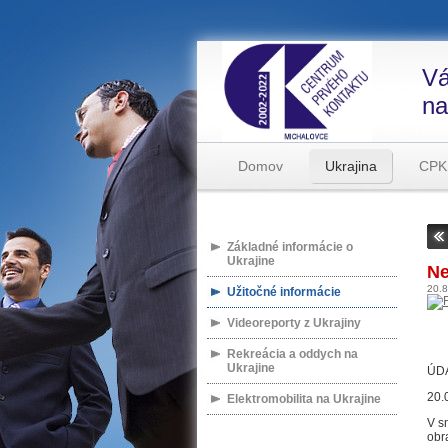
Vá
na
Domov
Ukrajina
CPK
Základné informácie o
Ukrajine
Ne
20.
Užitočné informácie
Videoreporty z Ukrajiny
Rekreácia a oddych na
Ukrajine
ÚD
20.
Elektromobilita na Ukrajine
V s
obr