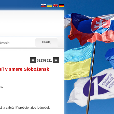
6323/8921
 síl v smere Slobožansk
 a zabrániť protiofenzíve jednotiek