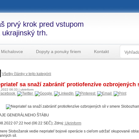
š prvý krok pred vstupom
 ukrajinský trh.
 Michalovce
Dopyty a ponuky firiem
Kontakt
Všetky články v tejto kategórii
priateľ sa snaží zabrániť protiofenzíve ozbrojených
8.2022
06:33
|
ukrinform
AJE GENERÁLNEHO ŠTÁBU
08.2022 07:22 hod (06:22 SEČ); Zdroj:
Ukrinform
mere Slobožansk vedie nepriateľ bojové operácie s cieľom udržať okupované oblasti
anných síl.