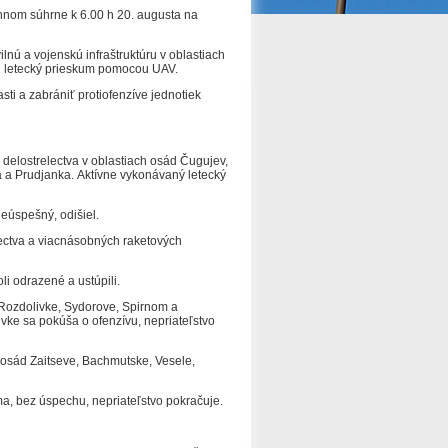
nnom súhrne k 6.00 h 20. augusta na
vilnú a vojenskú infraštruktúru v oblastiach
al letecký prieskum pomocou UAV.
ti a zabrániť protiofenzíve jednotiek
delostrelectva v oblastiach osád Čugujev,
a a Prudjanka.
Aktívne vykonávaný letecký
neúspešný, odišiel.
ectva a viacnásobných raketových
li odrazené a ustúpili.
i Rozdolivke, Sydorove, Spirnom a
ivke sa pokúša o ofenzívu, nepriateľstvo
 osád Zaitseve, Bachmutske, Vesele,
a, bez úspechu, nepriateľstvo pokračuje.