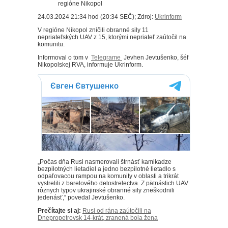
24.03.2024 21:34 hod (20:34 SEČ); Zdroj:
Ukrinform
V regióne Nikopol zničili obranné sily 11
nepriateľských UAV z 15, ktorými nepriateľ zaútočil na
komunitu.
Informoval o tom v
Telegrame
Jevhen Jevtušenko, šéf
Nikopolskej RVA, informuje Ukrinform.
„Počas dňa Rusi nasmerovali štrnásť kamikadze
bezpilotných lietadiel a jedno bezpilotné lietadlo s
odpaľovacou rampou na komunity v oblasti a trikrát
vystrelili z barelového delostrelectva. Z pätnástich UAV
rôznych typov ukrajinské obranné sily zneškodnili
jedenásť,“ povedal Jevtušenko.
Prečítajte si aj:
Rusi od rána zaútočili na
Dnepropetrovsk 14-krát, zranená bola žena