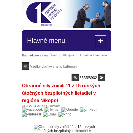
+
Hlavné menu
Nachádzate sa na:
Úvod
|
Ukrajina
|
Užitočné informácie
Všetky články v tejto kategórii
8335/8932
Obranné sily zničili 11 z 15 ruských
útočných bezpilotných lietadiel v
regióne Nikopol
24.3.2024
20:52
|
ukrinform