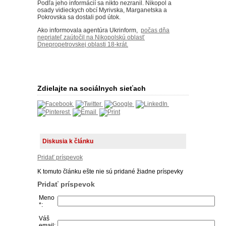
Podľa jeho informácií sa nikto nezranil. Nikopol a
osady vidieckych obcí Myrivska, Marganetska a
Pokrovska sa dostali pod útok.
Ako informovala agentúra Ukrinform,
počas dňa
nepriateľ zaútočil na Nikopolskú oblasť
Dnepropetrovskej oblasti 18-krát.
Zdielajte na sociálnych sieťach
Diskusia k článku
Pridať príspevok
K tomuto článku ešte nie sú pridané žiadne príspevky
Pridať príspevok
Meno
*:
Váš
email: