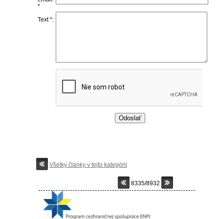
*
Text *:
Všetky články v tejto kategórii
8335/8932