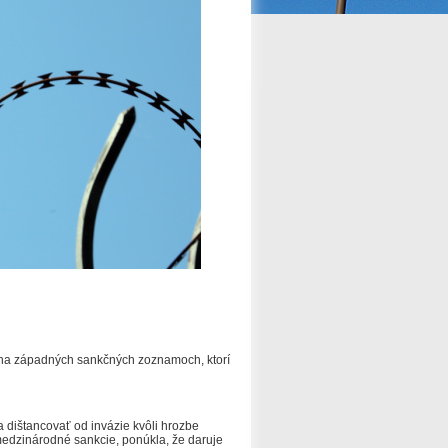
ia na západných sankčných zoznamoch, ktorí
a dištancovať od invázie kvôli hrozbe
 medzinárodné sankcie, ponúkla, že daruje