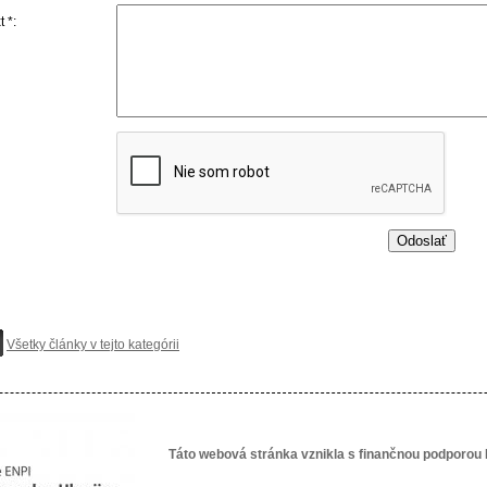
t *:
Všetky články v tejto kategórii
Táto webová stránka vznikla s finančnou podporou 