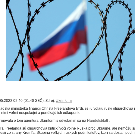
05.2022 02:40 (01:40 SEČ); Zdroj:
Ukrinform
adská ministerka financií Christa Freelandová tvrdí, že ju volajú ruskí oligarchov
s nimi veľmi nespokojní a ponúkajú ich odkúpenie.
ormovala o tom agentúra Ukrinform s odvolaním sa na
Handelsblatt
.
ľa Freelanda sú oligarchovia kritickí voči vojne Ruska proti Ukrajine, ale nemôžu s
resií zo strany Kremľa.
Skupina veľkých ruských podnikateľov, ktorí sa dostali pod