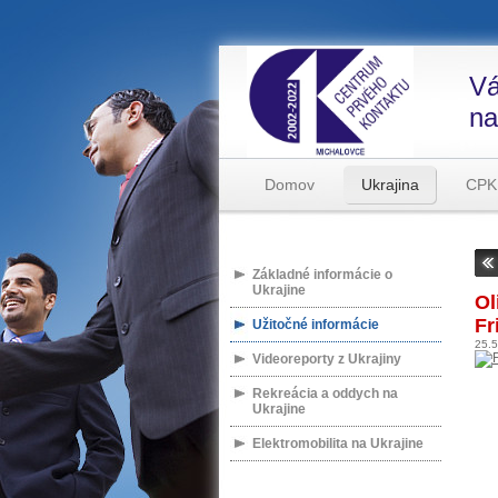
Vá
na
Domov
Ukrajina
CPK
Základné informácie o
Ukrajine
Ol
Fr
Užitočné informácie
25.
Videoreporty z Ukrajiny
Rekreácia a oddych na
Ukrajine
Elektromobilita na Ukrajine