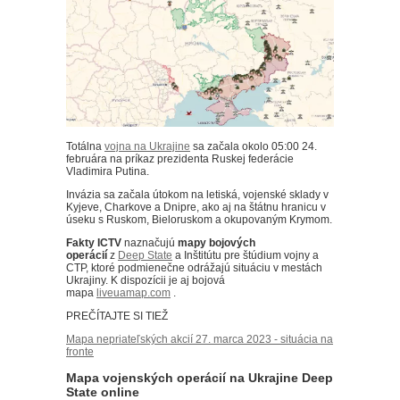
Totálna
vojna na Ukrajine
sa začala okolo 05:00 24.
februára na príkaz prezidenta Ruskej federácie
Vladimira Putina.
Invázia sa začala útokom na letiská, vojenské sklady v
Kyjeve, Charkove a Dnipre, ako aj na štátnu hranicu v
úseku s Ruskom, Bieloruskom a okupovaným Krymom.
Fakty ICTV
naznačujú
mapy bojových
operácií
z
Deep State
a Inštitútu pre štúdium vojny a
CTP, ktoré podmienečne odrážajú situáciu v mestách
Ukrajiny.
K dispozícii je aj bojová
mapa
liveuamap.com
.
PREČÍTAJTE SI TIEŽ
Mapa nepriateľských akcií 27. marca 2023 - situácia na
fronte
Mapa vojenských operácií na Ukrajine Deep
State online