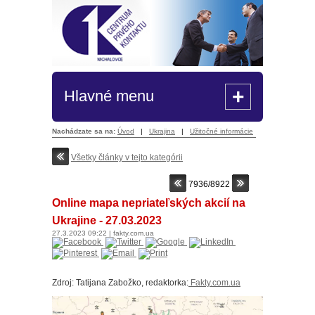
+
Hlavné menu
Nachádzate sa na:
Úvod
|
Ukrajina
|
Užitočné informácie
Všetky články v tejto kategórii
7936/8922
Online mapa nepriateľských akcií na
Ukrajine - 27.03.2023
27.3.2023
09:22
|
fakty.com.ua
Zdroj: Tatijana Zabožko, redaktorka:
F
akty.com.ua