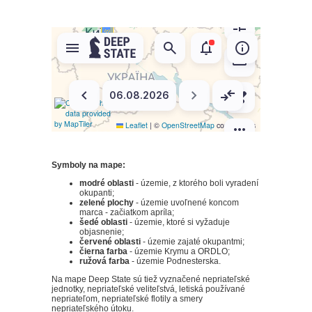
Symboly na mape:
modré oblasti
- územie, z ktorého boli vyradení
okupanti;
zelené plochy
- územie uvoľnené koncom
marca - začiatkom apríla;
šedé oblasti
- územie, ktoré si vyžaduje
objasnenie;
červené oblasti
- územie zajaté okupantmi;
čierna farba
- územie Krymu a ORDLO;
ružová farba
- územie Podnesterska.
Na mape Deep State sú tiež vyznačené nepriateľské
jednotky, nepriateľské veliteľstvá, letiská používané
nepriateľom, nepriateľské flotily a smery
nepriateľského útoku.