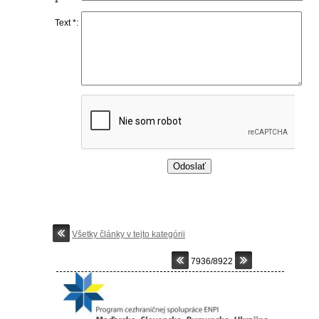
*
Text *:
Všetky články v tejto kategórii
7936/8922