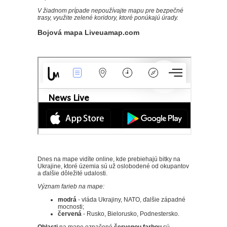
V žiadnom prípade nepoužívajte mapu pre bezpečné
trasy, využite zelené koridory, ktoré ponúkajú úrady.
Bojová mapa Liveuamap.com
Dnes na mape vidíte online, kde prebiehajú bitky na
Ukrajine, ktoré územia sú už oslobodené od okupantov
a ďalšie dôležité udalosti.
Význam farieb na mape:
modrá
- vláda Ukrajiny, NATO, ďalšie západné
mocnosti;
červená
- Rusko, Bielorusko, Podnestersko.
Oblasti
na mape označené
červenou farbou
sú