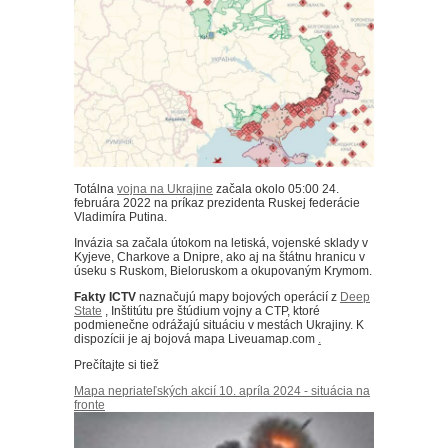
Totálna
vojna na Ukrajine
začala okolo 05:00 24.
februára 2022 na príkaz prezidenta Ruskej federácie
Vladimíra Putina.
Invázia sa začala útokom na letiská, vojenské sklady v
Kyjeve, Charkove a Dnipre, ako aj na štátnu hranicu v
úseku s Ruskom, Bieloruskom a okupovaným Krymom.
Fakty ICTV
naznačujú mapy bojových operácií z
Deep
State
, Inštitútu pre štúdium vojny a CTP, ktoré
podmienečne odrážajú situáciu v mestách Ukrajiny. K
dispozícii je aj bojová mapa Liveuamap.com
.
Prečítajte si tiež
Mapa nepriateľských akcií 10. apríla 2024 - situácia na
fronte