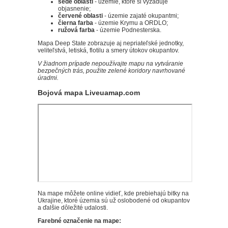
šedé oblasti
- územie, ktoré si vyžaduje
objasnenie;
červené oblasti
- územie zajaté okupantmi;
čierna farba
- územie Krymu a ORDLO;
ružová farba
- územie Podnesterska.
Mapa Deep State zobrazuje aj nepriateľské jednotky,
veliteľstvá, letiská, flotilu a smery útokov okupantov.
V žiadnom prípade nepoužívajte mapu na vytváranie
bezpečných trás, použite zelené koridory navrhované
úradmi.
Bojová mapa Liveuamap.com
Na mape môžete online vidieť, kde prebiehajú bitky na
Ukrajine, ktoré územia sú už oslobodené od okupantov
a ďalšie dôležité udalosti.
Farebné označenie na mape: