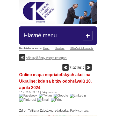
+
Hlavné menu
Nachádzate sa na:
Úvod
|
Ukrajina
|
Užitočné informácie
Všetky články v tejto kategórii
7137/8917
Online mapa nepriateľských akcií na
Ukrajine: kde sa bitky odohrávajú 10.
apríla 2024
10.4.2024
22:13
|
fakty.com.ua
Zdroj: Tatijana Zabožko, redaktorka:
F
akty.com.ua