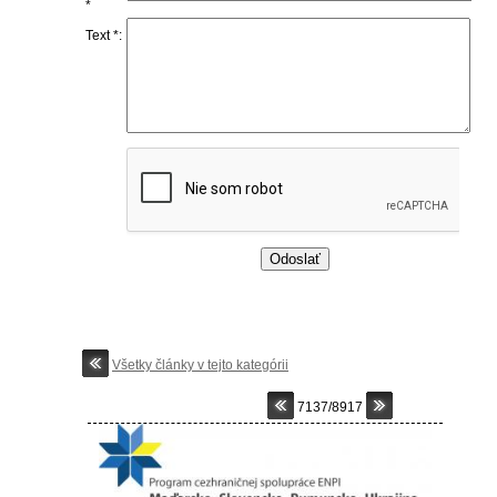
*
Text *:
Všetky články v tejto kategórii
7137/8917