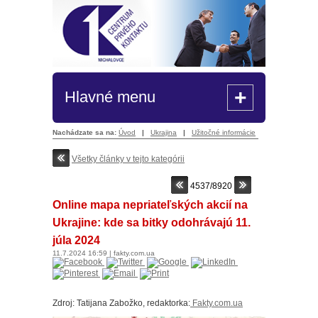
+
Hlavné menu
Nachádzate sa na:
Úvod
|
Ukrajina
|
Užitočné informácie
Všetky články v tejto kategórii
4537/8920
Online mapa nepriateľských akcií na
Ukrajine: kde sa bitky odohrávajú 11.
júla 2024
11.7.2024
16:59
|
fakty.com.ua
Zdroj: Tatijana Zabožko, redaktorka:
F
akty.com.ua