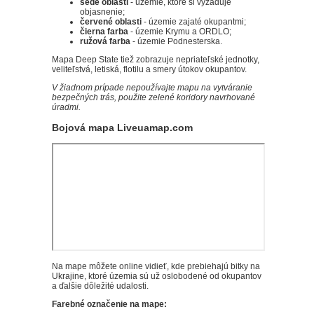
šedé oblasti
- územie, ktoré si vyžaduje
objasnenie;
červené oblasti
- územie zajaté okupantmi;
čierna farba
- územie Krymu a ORDLO;
ružová farba
- územie Podnesterska.
Mapa Deep State tiež zobrazuje nepriateľské jednotky,
veliteľstvá, letiská, flotilu a smery útokov okupantov.
V žiadnom prípade nepoužívajte mapu na vytváranie
bezpečných trás, použite zelené koridory navrhované
úradmi.
Bojová mapa Liveuamap.com
Na mape môžete online vidieť, kde prebiehajú bitky na
Ukrajine, ktoré územia sú už oslobodené od okupantov
a ďalšie dôležité udalosti.
Farebné označenie na mape: