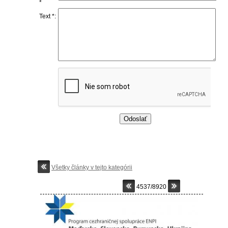
*
Text *:
Všetky články v tejto kategórii
4537/8920