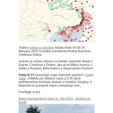
Totálna
vojna na Ukrajine
začala okolo 05:00 24.
februára 2022 na príkaz prezidenta Ruskej federácie
Vladimíra Putina.
Invázia sa začala útokom na letiská, vojenské sklady v
Kyjeve, Charkove a Dnipre, ako aj na štátnu hranicu v
úseku s Ruskom, Bieloruskom a okupovaným Krymom.
Fakty ICTV
naznačujú mapy bojových operácií z
Deep
State
, Inštitútu pre štúdium vojny a CTP, ktoré
podmienečne odrážajú situáciu v mestách Ukrajiny. K
dispozícii je aj bojová mapa Liveuamap.com
.
Prečítajte si tiež
Mapa nepriateľských akcií 11. júla 2024 - situácia na
fronte