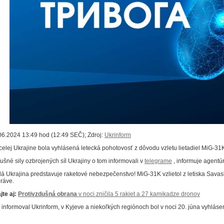
06.2024 13:49 hod (12:49 SEČ); Zdroj:
Ukrinform
celej Ukrajine bola vyhlásená letecká pohotovosť z dôvodu vzletu lietadiel MiG-31K
ušné sily ozbrojených síl Ukrajiny o tom informovali v
telegrame
, informuje agentú
lá Ukrajina predstavuje raketové nebezpečenstvo! MiG-31K vzlietol z letiska Savas
práve.
jte aj:
Protivzdušná obrana
v noci zničila 5 rakiet a 27 kamikadze dronov
 informoval Ukrinform, v Kyjeve a niekoľkých regiónoch bol v noci 20. júna vyhlás