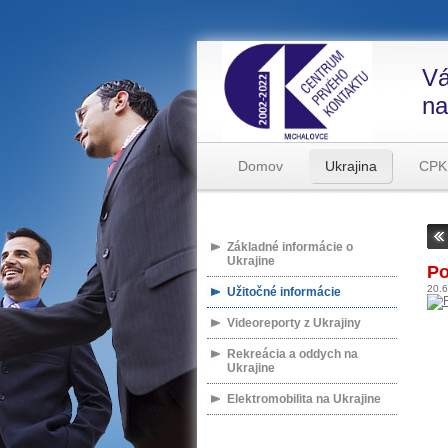
Vá
na
Domov
Ukrajina
CPK
Základné informácie o
Ukrajine
Po
20.
Užitočné informácie
Videoreporty z Ukrajiny
Rekreácia a oddych na
Ukrajine
Elektromobilita na Ukrajine