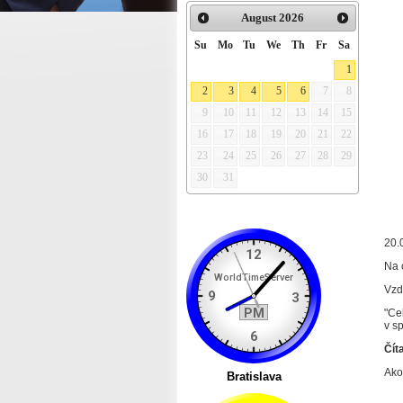
August
2026
Su
Mo
Tu
We
Th
Fr
Sa
1
2
3
4
5
6
7
8
9
10
11
12
13
14
15
16
17
18
19
20
21
22
23
24
25
26
27
28
29
30
31
20.
Na 
Vzd
"Ce
v s
Číta
Ako