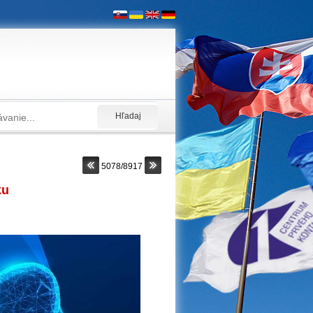
5078/8917
ku