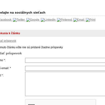
elajte na sociálnych sieťach
skusia k článku
dať príspevok
omuto článku ešte nie sú pridané žiadne príspevky
idať príspevok
o *:
 email: *
t *: