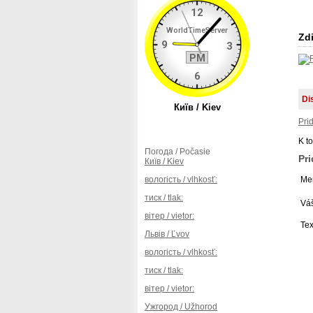
Zdi
Di
Pri
K t
Погода / Počasie
Pr
Київ / Kiev
вологість / vlhkosť:
Men
тиск / tlak:
Váš
вітер / vietor:
Tex
Львів / Ľvov
вологість / vlhkosť:
тиск / tlak:
вітер / vietor:
Ужгород / Užhorod