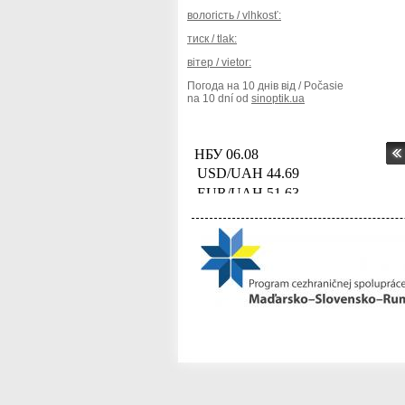
вологість / vlhkosť:
тиск / tlak:
вітер / vietor:
Погода на 10 днів від / Počasie
na 10 dní od
sinoptik.ua