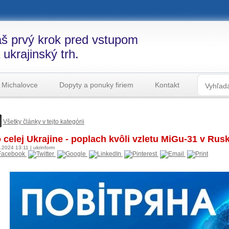
š prvý krok pred vstupom
 ukrajinský trh.
 Michalovce
Dopyty a ponuky firiem
Kontakt
Všetky články v tejto kategórii
 celej Ukrajine - poplach kvôli vzletu MiGu-31 v Rus
6.2024
13:11
|
ukrinform