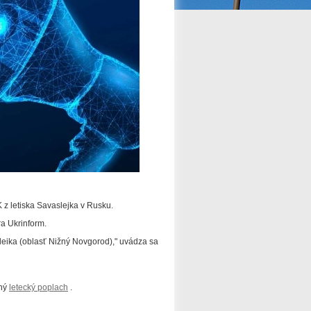
 z letiska Savaslejka v Rusku.
ra Ukrinform.
leika (oblasť Nižný Novgorod)," uvádza sa
ený
letecký poplach
.