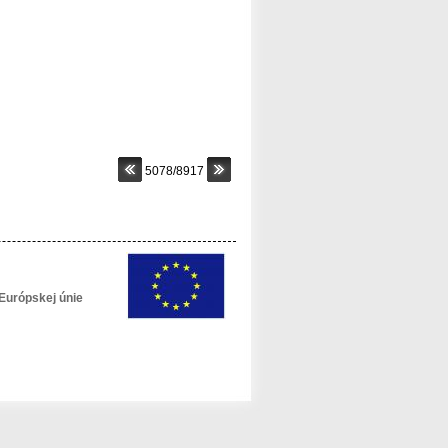
5078/8917
Európskej únie