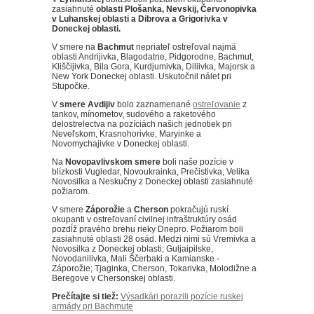
zasiahnuté
oblasti Plošanka, Nevskij, Červonopivka
v Luhanskej oblasti a Dibrova a Grigorivka v
Doneckej oblasti.
V smere na
Bachmut
nepriateľ ostreľoval najmä
oblasti Andrijivka, Blagodatne, Pidgorodne, Bachmut,
Kliščijivka, Bila Gora, Kurdjumivka, Diliivka, Majorsk a
New York Doneckej oblasti.
Uskutočnil nálet pri
Stupočke.
V
smere Avdijiv
bolo zaznamenané
ostreľovanie
z
tankov, mínometov, sudového a raketového
delostrelectva na pozíciách našich jednotiek pri
Neveľskom, Krasnohorivke, Maryinke a
Novomychajivke v Doneckej oblasti.
Na
Novopavlivskom smere
boli naše pozície v
blízkosti Vugledar, Novoukrainka, Prečistivka, Velika
Novosilka a Neskučny z Doneckej oblasti zasiahnuté
požiarom.
V smere
Záporožie
a
Cherson
pokračujú ruskí
okupanti v ostreľovaní civilnej infraštruktúry osád
pozdĺž pravého brehu rieky Dnepro.
Požiarom boli
zasiahnuté oblasti 28 osád.
Medzi nimi sú Vremivka a
Novosilka z Doneckej oblasti;
Guljaipilske,
Novodanilivka, Mali Ščerbaki a Kamianske -
Záporožie;
Tjaginka, Cherson, Tokarivka, Molodižne a
Beregove v Chersonskej oblasti.
Prečítajte si tiež:
Výsadkári porazili pozície ruskej
armády pri Bachmute