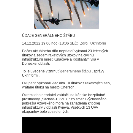
ÚDAJE GENERÁLNEHO ŠTÁBU
14.12.2022 19:06 hod (18:06 SEČ); Zdroj:
Ukrinform
Počas aktuálneho dňa nepriateľ vykonal 23 leteckých
útokov a sedem raketových útokov na civilnú
infraštruktúru miest Kuračove a Kostjantynivka v
Doneckej oblasti.
To je uvedené v zhrnutí
generálneho štábu
, správy
Ukrinform .
Okupanti vykonali viac ako 10 útokov z raketových salv,
vrátane útoku na mesto Cherson.
Okrem toho nepriateľ zaútočil na iránske bezpilotné
prostriedky „Šached-136/131“ zo smeru východného
pobrežia Azovského mora na zariadenia kritickej
infraštruktúry v oblasti Kyjeva.
Všetkých 13 UAV
okupantov bolo zostrelených.