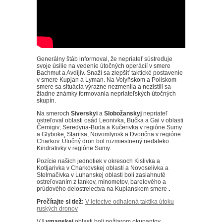
Generálny štáb informoval, že nepriateľ sústreďuje
svoje úsilie na vedenie útočných operácií v smere
Bachmut a Avdijiv.
Snaží sa zlepšiť taktické postavenie
v smere Kupjan a Lyman.
Na Volyňskom a Poliskom
smere sa situácia výrazne nezmenila a nezistili sa
žiadne známky formovania nepriateľských útočných
skupín.
Na smeroch
Siverskyi
a
Slobožanskyj
nepriateľ
ostreľoval oblasti osád Leonivka, Bučka a Gai v oblasti
Černigiv;
Seredyna-Buda a Kučerivka v regióne Sumy
a Glyboke, Staritsa, Novomlynsk a Dvorična v regióne
Charkov.
Útočný dron bol rozmiestnený neďaleko
Kindrativky v regióne Sumy.
Pozície
našich jednotiek v okresoch Kislivka a
Kotljarivka v Charkovskej oblasti a Novoselivka a
Stelmačivka v Luhanskej oblasti boli zasiahnuté
ostreľovaním z tankov, mínometov, barelového a
prúdového delostrelectva na Kupianskom smere
.
Prečítajte si tiež:
V letectve odhalená taktika útoku
ruských dronov
V
Lymanskej
oblasti boli požiarom okupantov