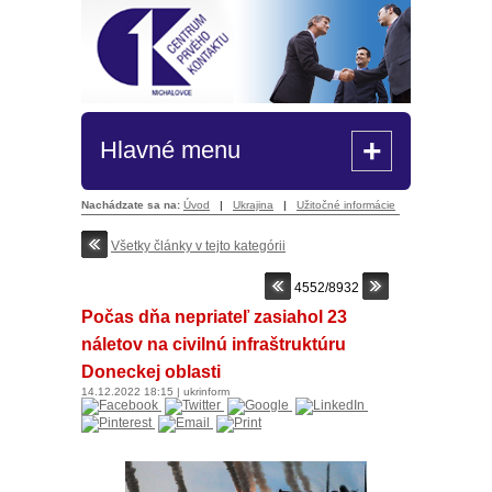
+
Hlavné menu
Nachádzate sa na:
Úvod
|
Ukrajina
|
Užitočné informácie
Všetky články v tejto kategórii
4552/8932
Počas dňa nepriateľ zasiahol 23
náletov na civilnú infraštruktúru
Doneckej oblasti
14.12.2022
18:15
|
ukrinform