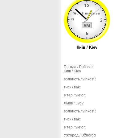
Погода / Počasie
Київ / Kiev
вологість / vlhkosť:
тиск / tlak:
вітер / vietor:
Львів / Ľvov
вологість / vlhkosť:
тиск / tlak:
вітер / vietor:
Ужгород / Užhorod