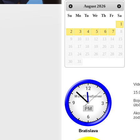
August
2026
Su
Mo
Tu
We
Th
Fr
Sa
1
2
3
4
5
6
7
8
9
10
11
12
13
14
15
16
17
18
19
20
21
22
23
24
25
26
27
28
29
30
31
Vid
15.
Boj
úto
Ako
zod