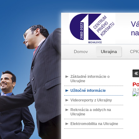
Vá
na
Domov
Ukrajina
CPK
Základné informácie o
Ukrajine
Po
15.
Užitočné informácie
Videoreporty z Ukrajiny
Rekreácia a oddych na
Ukrajine
Elektromobilita na Ukrajine