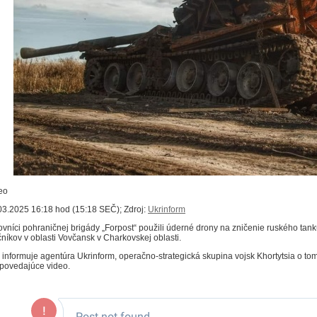
eo
03.2025 16:18 hod (15:18 SEČ); Zdroj:
Ukrinform
ovníci pohraničnej brigády „Forpost“ použili úderné drony na zničenie ruského tan
čníkov v oblasti Vovčansk v Charkovskej oblasti.
 informuje agentúra Ukrinform, operačno-strategická skupina vojsk Khortytsia o t
povedajúce video.