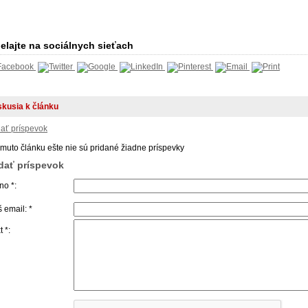
elajte na sociálnych sieťach
skusia k článku
dať príspevok
omuto článku ešte nie sú pridané žiadne príspevky
idať príspevok
o *:
 email: *
t *: