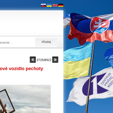
3726/8922
ojové vozidlo pechoty