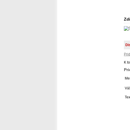
Zdi
Di
Pri
K t
Pr
Men
Váš
Tex