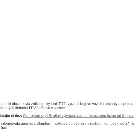
rajinskí obrancovia zničili ruský tank T-72, vyradili bojové vozidlo pechoty a spolu
ilotných lietadiel FPV," píše sa v správe.
ítajte si tiež:
Ozbrojené sily Ukrajiny vytvárajú nárazníkovú zónu južne od Suji n
 informovala agentúra Ukrinform,
celkové bojové straty ruských jednotiek
od 24. fe
 ľudí.