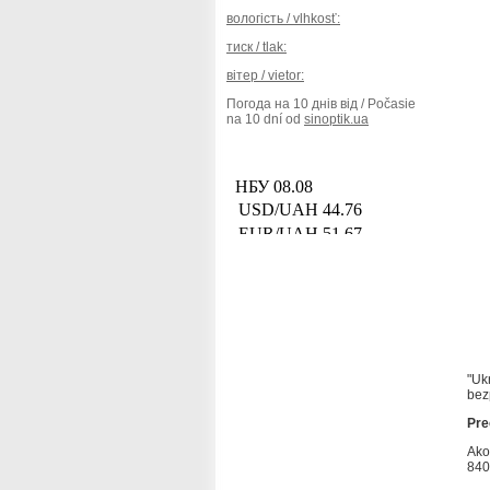
вологість / vlhkosť:
тиск / tlak:
вітер / vietor:
Погода на 10 днів від / Počasie
na 10 dní od
sinoptik.ua
"Uk
bezp
Preč
Ako
840