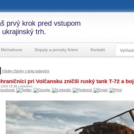
š prvý krok pred vstupom
 ukrajinský trh.
 Michalovce
Dopyty a ponuky firiem
Kontakt
Všetky články v tejto kategórii
hraničníci pri Volčansku zničili ruský tank T-72 a b
3.2025
15:39
|
ukrinform