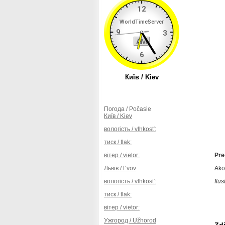
Погода / Počasie
Київ / Kiev
вологість / vlhkosť:
тиск / tlak:
вітер / vietor:
Preč
Львів / Ľvov
Ako
вологість / vlhkosť:
Ilu
тиск / tlak:
вітер / vietor:
Ужгород / Užhorod