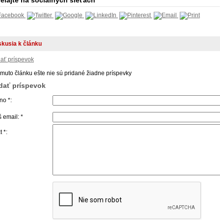
elajte na sociálnych sieťach
skusia k článku
dať príspevok
omuto článku ešte nie sú pridané žiadne príspevky
idať príspevok
o *:
 email: *
t *: