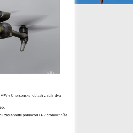
 FPV v Chersonskej oblasti zničili dva
eo.
oli zasiahnuté pomocou FPV dronov,“ píše