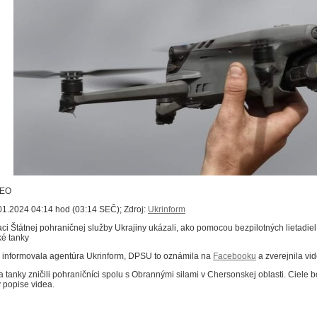
DEO
01.2024 04:14 hod (03:14 SEČ); Zdroj:
Ukrinform
aci Štátnej pohraničnej služby Ukrajiny ukázali, ako pomocou bezpilotných lietadiel
ké tanky
 informovala agentúra Ukrinform, DPSU to oznámila na
Facebooku
a zverejnila vid
a tanky zničili pohraničníci spolu s Obrannými silami v Chersonskej oblasti.
Ciele b
v popise videa.