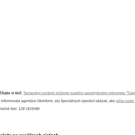
ítajte si tiež:
Tarnavskyi oznámil zničenie ruského samohybného mínometu "Tulip
 informovala agentúra Ukrinform, sily špeciálnych operácií ukázali, ako
ničia ruské
stračné foto: 128 OGSHBr