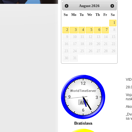
August
2026
Su
Mo
Tu
We
Th
Fr
Sa
1
2
3
4
5
6
7
8
9
10
11
12
13
14
15
16
17
18
19
20
21
22
23
24
25
26
27
28
29
30
31
VI
28.
Voj
rus
Ako
„Dv
sa 