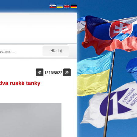
1316/8922
 dva ruské tanky