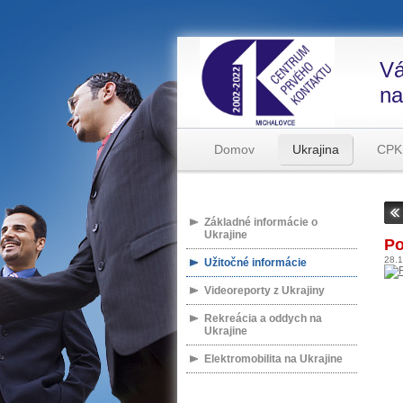
Vá
na
Domov
Ukrajina
CPK
Základné informácie o
Ukrajine
Po
28.
Užitočné informácie
Videoreporty z Ukrajiny
Rekreácia a oddych na
Ukrajine
Elektromobilita na Ukrajine