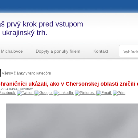
š prvý krok pred vstupom
 ukrajinský trh.
 Michalovce
Dopyty a ponuky firiem
Kontakt
Všetky články v tejto kategórii
hraničníci ukázali, ako v Chersonskej oblasti zničili
1.2024
03:44
|
ukrinform