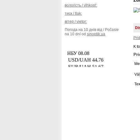
Zdi
вологість / vlhkosť:
тиск / tlak:
вітер / vietor:
Di
Погода на 10 днів від / Počasie
na 10 dní od
sinoptik.ua
Pri
K t
Pr
Men
Váš
Tex