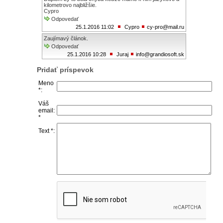
kilometrovo najbližšie.
Cypro
Odpovedať
25.1.2016 11:02
Cypro
cy-pro@mail.ru
Zaujímavý článok.
Odpovedať
25.1.2016 10:28
Juraj
info@grandiosoft.sk
Pridať príspevok
Meno
*:
Váš
email:
*
Text *: