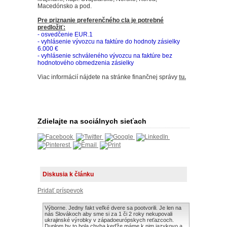
Macedónsko a pod.
Pre priznanie preferenčného cla je potrebné
predložiť:
- osvedčenie EUR.1
- vyhlásenie vývozcu na faktúre do hodnoty zásielky
6.000 €
- vyhlásenie schváleného vývozcu na faktúre bez
hodnotového obmedzenia zásielky
Viac informácií nájdete na stránke finančnej správy
tu
.
Zdielajte na sociálnych sieťach
Diskusia k článku
Pridať príspevok
Výborne. Jedny fakt veľké dvere sa pootvorili. Je len na
nás Slovákoch aby sme si za 1 či 2 roky nekupovali
ukrajinské výrobky v západoeurópskych reťazcoch.
Duplom by to bola chyba keďže máme k nim jazykovo a