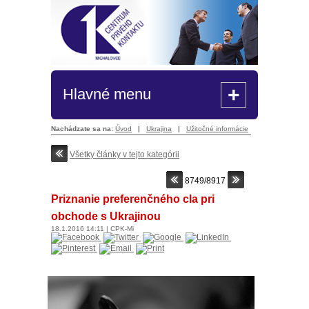
+
Hlavné menu
Nachádzate sa na:
Úvod
|
Ukrajina
|
Užitočné informácie
Všetky články v tejto kategórii
8749/8917
Priznanie preferenčného cla pri
obchode s Ukrajinou
18.1.2016
14:11
|
CPK-Mi