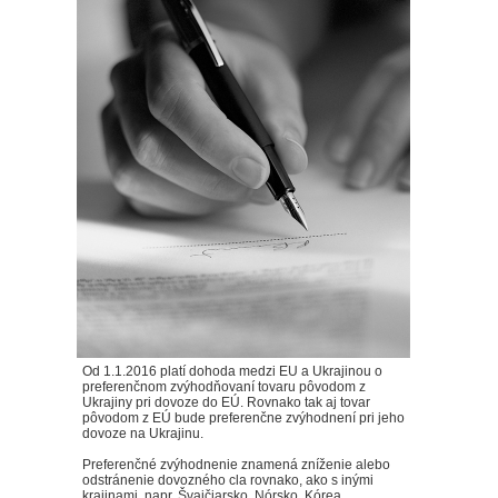
Od 1.1.2016 platí dohoda medzi EU a Ukrajinou o
preferenčnom zvýhodňovaní tovaru pôvodom z
Ukrajiny pri dovoze do EÚ. Rovnako tak aj tovar
pôvodom z EÚ bude preferenčne zvýhodnení pri jeho
dovoze na Ukrajinu.
Preferenčné zvýhodnenie znamená zníženie alebo
odstránenie dovozného cla rovnako, ako s inými
krajinami, napr. Švajčiarsko, Nórsko, Kórea,