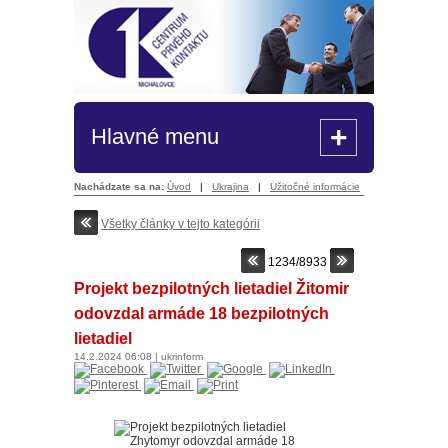
+
Hlavné menu
Nachádzate sa na:
Úvod
|
Ukrajina
|
Užitočné informácie
Všetky články v tejto kategórii
1234/8933
Projekt bezpilotných lietadiel Žitomir
odovzdal armáde 18 bezpilotných
lietadiel
14.2.2024
06:08
|
ukrinform