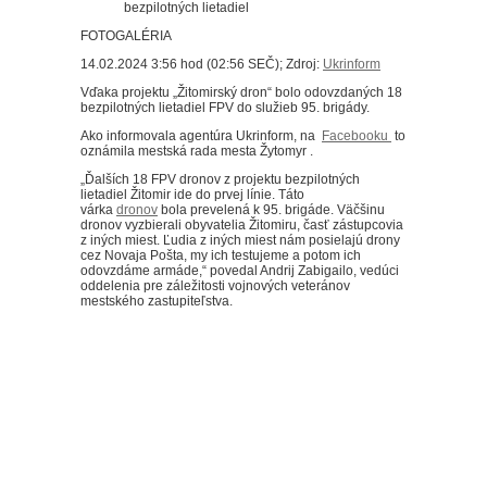
FOTOGALÉRIA
14.02.2024 3:56 hod (02:56 SEČ); Zdroj:
Ukrinform
Vďaka projektu „Žitomirský dron“ bolo odovzdaných 18
bezpilotných lietadiel FPV do služieb 95. brigády.
Ako informovala agentúra Ukrinform, na
Facebooku
to
oznámila mestská rada mesta Žytomyr .
„Ďalších 18 FPV dronov z projektu bezpilotných
lietadiel Žitomir ide do prvej línie. Táto
várka
dronov
bola prevelená k 95. brigáde. Väčšinu
dronov vyzbierali obyvatelia Žitomiru, časť zástupcovia
z iných miest. Ľudia z iných miest nám posielajú drony
cez Novaja Pošta, my ich testujeme a potom ich
odovzdáme armáde,“ povedal Andrij Zabigailo, vedúci
oddelenia pre záležitosti vojnových veteránov
mestského zastupiteľstva.