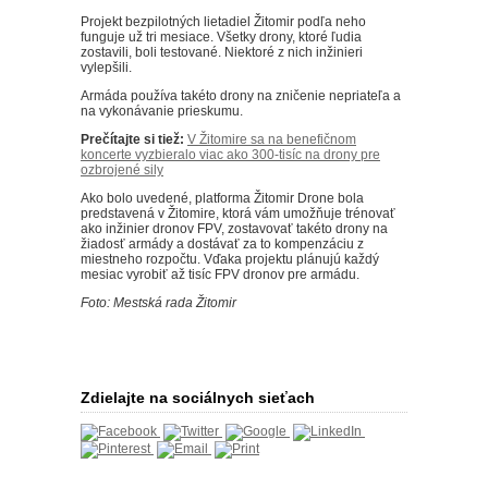
Projekt bezpilotných lietadiel Žitomir podľa neho
funguje už tri mesiace. Všetky drony, ktoré ľudia
zostavili, boli testované. Niektoré z nich inžinieri
vylepšili.
Armáda používa takéto drony na zničenie nepriateľa a
na vykonávanie prieskumu.
Prečítajte si tiež:
V Žitomire sa na benefičnom
koncerte vyzbieralo viac ako 300-tisíc na drony pre
ozbrojené sily
Ako bolo uvedené, platforma Žitomir Drone bola
predstavená v Žitomire, ktorá vám umožňuje trénovať
ako inžinier dronov FPV, zostavovať takéto drony na
žiadosť armády a dostávať za to kompenzáciu z
miestneho rozpočtu. Vďaka projektu plánujú každý
mesiac vyrobiť až tisíc FPV dronov pre armádu.
Foto: Mestská rada Žitomir
Zdielajte na sociálnych sieťach