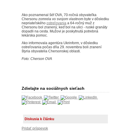
Ako poznamenal šéf OVA, 70-ročná obyvateľka
Chersonu zomrela vo svojom vlastnom byte v dôsledku
nepriateľského
ostreľovania
a 64-ročný muž z
Chersonu bol zranený, keď bol na ulici - ruské granáty
dopadli na cesta.
Mužovi je poskytnutá potrebná
lekárska pomoc.
Ako informovala agentúra Ukrinform, v dôsledku
ostreľovania počas dňa 29. novembra boli zranení
štyria obyvatelia Chersonskej oblasti.
Foto: Cherson OVA
Zdielajte na sociálnych sieťach
Diskusia k článku
Pridať príspevok