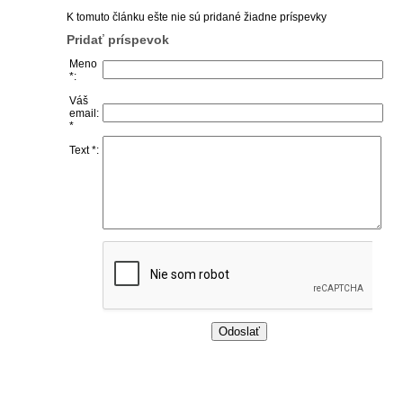
K tomuto článku ešte nie sú pridané žiadne príspevky
Pridať príspevok
Meno
*:
Váš
email:
*
Text *: