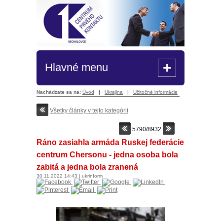
+
Hlavné menu
Nachádzate sa na:
Úvod
|
Ukrajina
|
Užitočné informácie
Všetky články v tejto kategórii
5790/8932
Ráno zasiahla armáda Ruskej federácie
centrum Chersonu - jedna osoba bola
zabitá a jedna bola zranená
30.11.2022
14:43
|
ukrinform