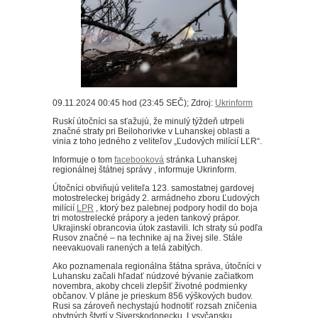
09.11.2024 00:45 hod (23:45 SEČ); Zdroj:
Ukrinform
Ruskí útočníci sa sťažujú, že minulý týždeň utrpeli
značné straty pri Beilohorivke v Luhanskej oblasti a
vinia z toho jedného z veliteľov „Ľudových milícií LĽR“.
Informuje o tom
facebooková
stránka Luhanskej
regionálnej štátnej správy , informuje Ukrinform.
Útočníci obviňujú veliteľa 123. samostatnej gardovej
motostreleckej brigády 2. armádneho zboru Ľudových
milícií
LPR
, ktorý bez palebnej podpory hodil do boja
tri motostrelecké prápory a jeden tankový prápor.
Ukrajinskí obrancovia útok zastavili. Ich straty sú podľa
Rusov značné – na technike aj na živej sile. Stále
neevakuovali ranených a telá zabitých.
Ako poznamenala regionálna štátna správa, útočníci v
Luhansku začali hľadať núdzové bývanie začiatkom
novembra, akoby chceli zlepšiť životné podmienky
občanov. V pláne je prieskum 856 výškových budov.
Rusi sa zároveň nechystajú hodnotiť rozsah zničenia
obytných štvrtí v Siverskodonecku, Lysyčansku,