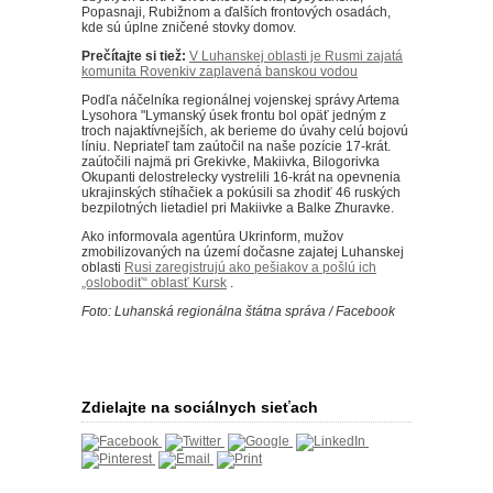
Popasnaji, Rubižnom a ďalších frontových osadách,
kde sú úplne zničené stovky domov.
Prečítajte si tiež:
V Luhanskej oblasti je Rusmi zajatá
komunita Rovenkiv zaplavená banskou vodou
Podľa náčelníka regionálnej vojenskej správy Artema
Lysohora "Lymanský úsek frontu bol opäť jedným z
troch najaktívnejších, ak berieme do úvahy celú bojovú
líniu. Nepriateľ tam zaútočil na naše pozície 17-krát.
zaútočili najmä pri Grekivke, Makiivka, Bilogorivka
Okupanti delostrelecky vystrelili 16-krát na opevnenia
ukrajinských stíhačiek a pokúsili sa zhodiť 46 ruských
bezpilotných lietadiel pri Makiivke a Balke Zhuravke.
Ako informovala agentúra Ukrinform, mužov
zmobilizovaných na území dočasne zajatej Luhanskej
oblasti
Rusi zaregistrujú ako pešiakov a pošlú ich
„oslobodiť“ oblasť Kursk
.
Foto: Luhanská regionálna štátna správa / Facebook
Zdielajte na sociálnych sieťach