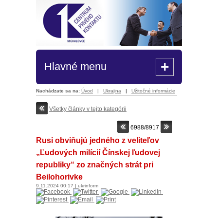
+
Hlavné menu
Nachádzate sa na:
Úvod
|
Ukrajina
|
Užitočné informácie
Všetky články v tejto kategórii
6988/8917
Rusi obviňujú jedného z veliteľov
„Ľudových milícií Čínskej ľudovej
republiky“ zo značných strát pri
Beilohorivke
9.11.2024
00:17
|
ukrinform