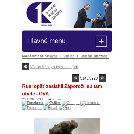
+
Hlavné menu
Nachádzate sa na:
Úvod
|
Ukrajina
|
Užitočné informácie
Všetky články v tejto kategórii
5145/8928
Rusi opäť zasiahli Záporoží, sú tam
obete - OVA
23.1.2025
03:10
|
ukrinform