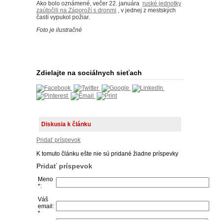
Ako bolo oznámené, večer 22. januára
ruské jednotky
zaútočili na Záporoží s dronmi
, v jednej z mestských
častí vypukol požiar.
Foto je ilustračné
Zdielajte na sociálnych sieťach
Diskusia k článku
Pridať príspevok
K tomuto článku ešte nie sú pridané žiadne príspevky
Pridať príspevok
Meno
*:
Váš
email:
*