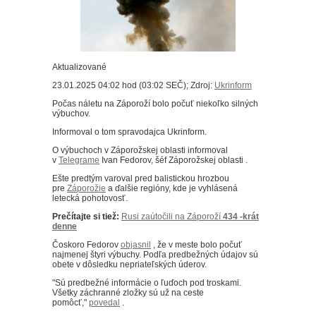
Aktualizované
23.01.2025 04:02 hod (03:02 SEČ); Zdroj:
Ukrinform
Počas náletu na Záporoží bolo počuť niekoľko silných
výbuchov.
Informoval o tom spravodajca Ukrinform.
O výbuchoch v Záporožskej oblasti informoval
v
Telegrame
Ivan Fedorov, šéf Záporožskej oblasti .
Ešte predtým varoval pred balistickou hrozbou
pre
Záporožie
a ďalšie regióny, kde je vyhlásená
letecká pohotovosť.
Prečítajte si tiež:
Rusi zaútočili na
Záporoží
434 -krát
denne
Čoskoro Fedorov
objasnil
, že v meste bolo počuť
najmenej štyri výbuchy. Podľa predbežných údajov sú
obete v dôsledku nepriateľských úderov.
"Sú predbežné informácie o ľuďoch pod troskami.
Všetky záchranné zložky sú už na ceste
pomôcť,"
povedal
.