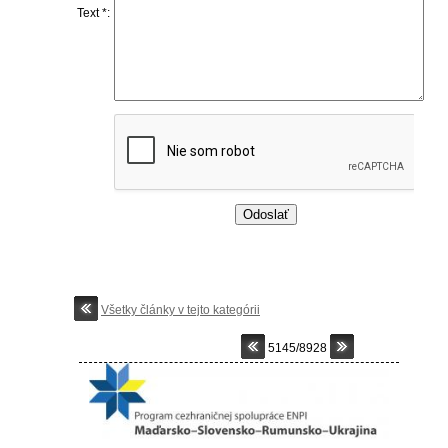
Text *:
Všetky články v tejto kategórii
5145/8928