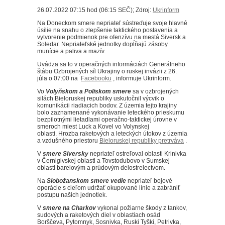
26.07.2022 07:15 hod (06:15 SEČ); Zdroj:
Ukrinform
Na Doneckom smere nepriateľ sústreďuje svoje hlavné
úsilie na snahu o zlepšenie taktického postavenia a
vytvorenie podmienok pre ofenzívu na mestá Siversk a
Soledar.
Nepriateľské jednotky dopĺňajú zásoby
munície a paliva a mazív.
Uvádza sa to v operačných informáciách Generálneho
štábu Ozbrojených síl Ukrajiny o ruskej invázii z 26.
júla o 07:00 na
Facebooku
, informuje Ukrinform.
Vo
Volyňskom a Poliskom smere
sa v ozbrojených
silách Bieloruskej republiky uskutočnil výcvik o
komunikácii riadiacich bodov.
Z územia tejto krajiny
bolo zaznamenané vykonávanie leteckého prieskumu
bezpilotnými lietadlami operačno-taktickej úrovne v
smeroch miest Luck a Kovel vo Volynskej
oblasti.
Hrozba raketových a leteckých útokov z územia
a vzdušného priestoru
Bieloruskej republiky pretrváva
.
V
smere Siversky
nepriateľ ostreľoval oblasti Krinivka
v Černigivskej oblasti a Tovstodubovo v Sumskej
oblasti barelovým a prúdovým delostrelectvom.
Na
Slobožanskom smere vedie
nepriateľ bojové
operácie s cieľom udržať okupované línie a zabrániť
postupu našich jednotiek.
V
smere na Charkov
vykonal požiarne škody z tankov,
sudových a raketových diel v oblastiach osád
Borščeva, Pytomnyk, Sosnivka, Ruski Tyški, Petrivka,