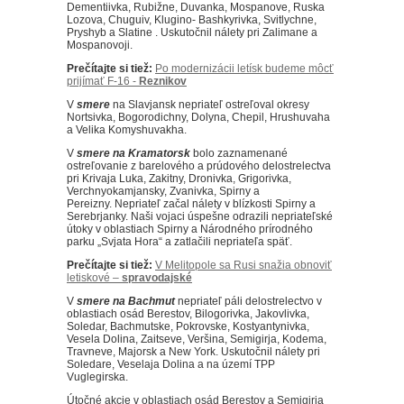
Dementiivka, Rubižne, Duvanka, Mospanove, Ruska
Lozova, Chuguiv, Klugino- Bashkyrivka, Svitlychne,
Pryshyb a Slatine .
Uskutočnil nálety pri Zalimane a
Mospanovoji.
Prečítajte si tiež:
Po modernizácii letísk budeme môcť
prijímať F-16 -
Reznikov
V
smere
na Slavjansk nepriateľ ostreľoval okresy
Nortsivka, Bogorodichny, Dolyna, Chepil, Hrushuvaha
a Velika Komyshuvakha.
V
smere na Kramatorsk
bolo zaznamenané
ostreľovanie z barelového a prúdového delostrelectva
pri Krivaja Luka, Zakitny, Dronivka, Grigorivka,
Verchnyokamjansky, Zvanivka, Spirny a
Pereizny.
Nepriateľ začal nálety v blízkosti Spirny a
Serebrjanky.
Naši vojaci úspešne odrazili nepriateľské
útoky v oblastiach Spirny a Národného prírodného
parku „Svjata Hora“ a zatlačili nepriateľa späť.
Prečítajte si tiež:
V Melitopole sa Rusi snažia obnoviť
letiskové –
spravodajské
V
smere na Bachmut
nepriateľ páli delostrelectvo v
oblastiach osád Berestov, Bilogorivka, Jakovlivka,
Soledar, Bachmutske, Pokrovske, Kostyantynivka,
Vesela Dolina, Zaitseve, Veršina, Semigirja, Kodema,
Travneve, Majorsk a New York.
Uskutočnil nálety pri
Soledare, Veselaja Dolina a na území TPP
Vuglegirska.
Útočné akcie v oblastiach osád Berestov a Semigirja