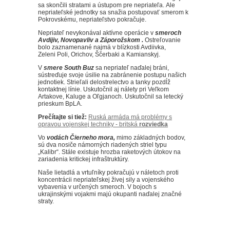
sa skončili stratami a ústupom pre nepriateľa.
Ale
nepriateľské jednotky sa snažia postupovať smerom k
Pokrovskému, nepriateľstvo pokračuje.
Nepriateľ
nevykonával aktívne operácie v
smeroch
Avdijiv, Novopavliv a Záporožskom .
Ostreľovanie
bolo zaznamenané najmä v blízkosti Avdiivka,
Zeleni Poli, Orichov, Ščerbaki a Kamianskyj.
V
smere South Buz
sa nepriateľ naďalej bráni,
sústreďuje svoje úsilie na zabránenie postupu našich
jednotiek.
Strieľali delostrelectvo a tanky pozdĺž
kontaktnej línie.
Uskutočnil aj nálety pri Veľkom
Artakove, Kaluge a Oľgjanoch.
Uskutočnil sa letecký
prieskum BpLA.
Prečítajte si tiež:
Ruská armáda má problémy s
opravou vojenskej techniky - britská
rozviedka
Vo
vodách Čierneho mora,
mimo základných bodov,
sú dva nosiče námorných riadených striel typu
„Kalibr“.
Stále existuje hrozba raketových útokov na
zariadenia kritickej infraštruktúry.
Naše lietadlá a vrtuľníky pokračujú v náletoch proti
koncentrácii nepriateľskej živej sily a vojenského
vybavenia v určených smeroch.
V bojoch s
ukrajinskými vojakmi majú okupanti naďalej značné
straty.