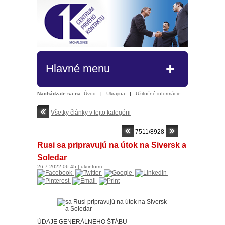
+
Hlavné menu
Nachádzate sa na:
Úvod
|
Ukrajina
|
Užitočné informácie
Všetky články v tejto kategórii
7511/8928
Rusi sa pripravujú na útok na Siversk a
Soledar
26.7.2022
06:45
|
ukrinform
ÚDAJE GENERÁLNEHO ŠTÁBU