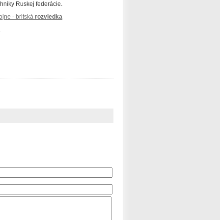
chniky Ruskej federácie.
ojne - britská
rozviedka
.