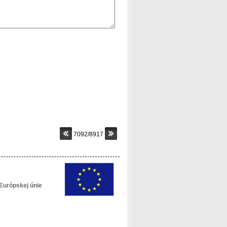
7092/8917
Európskej únie