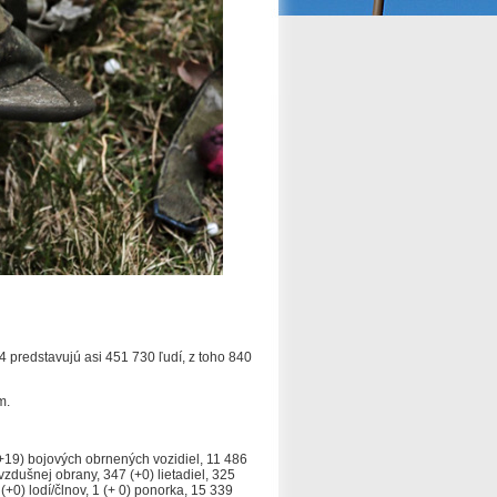
4 predstavujú asi 451 730 ľudí, z toho 840
m.
+19) bojových obrnených vozidiel, 11 486
vzdušnej obrany, 347 (+0) lietadiel, 325
(+0) lodí/člnov, 1 (+ 0) ponorka, 15 339