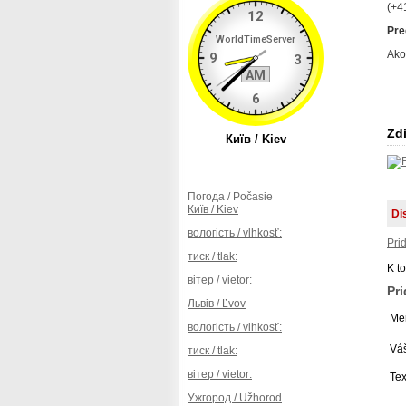
(+4
Preč
Ako
Zdi
Погода / Počasie
Київ / Kiev
Di
вологість / vlhkosť:
Pri
тиск / tlak:
K t
вітер / vietor:
Pr
Львів / Ľvov
Men
вологість / vlhkosť:
Váš
тиск / tlak:
вітер / vietor:
Tex
Ужгород / Užhorod