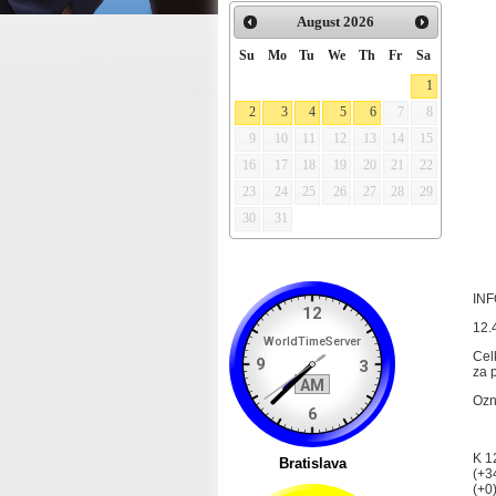
August
2026
Su
Mo
Tu
We
Th
Fr
Sa
1
2
3
4
5
6
7
8
9
10
11
12
13
14
15
16
17
18
19
20
21
22
23
24
25
26
27
28
29
30
31
IN
12.
Cel
za 
Ozn
K 1
(+3
(+0