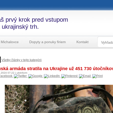
š prvý krok pred vstupom
 ukrajinský trh.
 Michalovce
Dopyty a ponuky firiem
Kontakt
Všetky články v tejto kategórii
ská armáda stratila na Ukrajine už 451 730 útočníko
4.2024
07:22
|
ukrinform