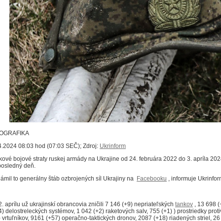
FOGRAFIKA
4.2024 08:03 hod (07:03 SEČ); Zdroj:
Ukrinform
kové bojové straty ruskej armády na Ukrajine od 24. februára 2022 do 3. apríla 202
posledný deň.
ámil to generálny štáb ozbrojených síl Ukrajiny na
Facebooku
, informuje Ukrinfor
2. aprílu už ukrajinskí obrancovia zničili 7 146 (+9) nepriateľských
tankov
, 13 698 (
4) delostreleckých systémov, 1 042 (+2) raketových salv, 755 (+1) ) prostriedky proti
) vrtuľníkov, 9161 (+57) operačno-taktických dronov, 2087 (+18) riadených striel, 26 