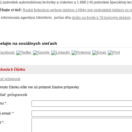
1) jednotiek automobilovej techniky a cisterien a 1 888 (+6) jednotiek špeciálnej te
ítajte si tiež:
Ruská federácia verbuje lekárov z Afriky pre nedostatok lekárov vo v
 informovala agentúra Ukrinform, počas dňa
došlo na fronte k 78 bojovým stretom
elajte na sociálnych sieťach
skusia k článku
dať príspevok
omuto článku ešte nie sú pridané žiadne príspevky
idať príspevok
o *:
 email: *
t *: