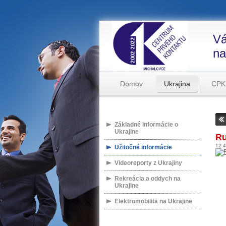
Vá
na
Domov
Ukrajina
CPK
Základné informácie o
Ukrajine
Ru
12.
Užitočné informácie
Videoreporty z Ukrajiny
Rekreácia a oddych na
Ukrajine
Elektromobilita na Ukrajine