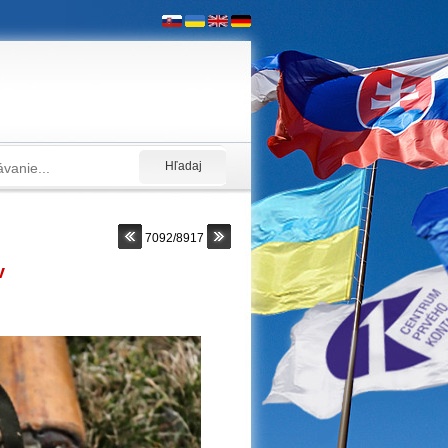
7092/8917
v