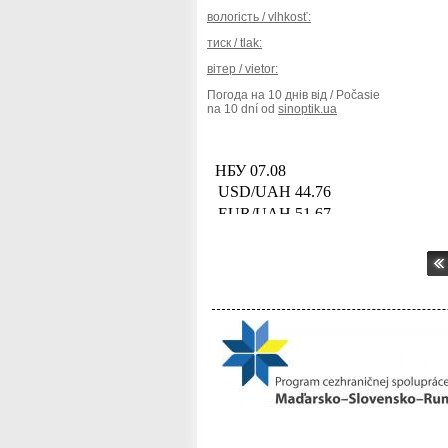
вологість / vlhkosť:
тиск / tlak:
вітер / vietor:
Погода на 10 днів від / Počasie
na 10 dní od
sinoptik.ua