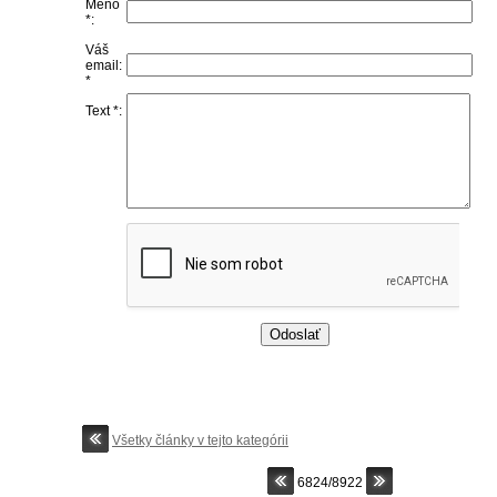
Meno
*:
Váš
email:
*
Text *:
Všetky články v tejto kategórii
6824/8922