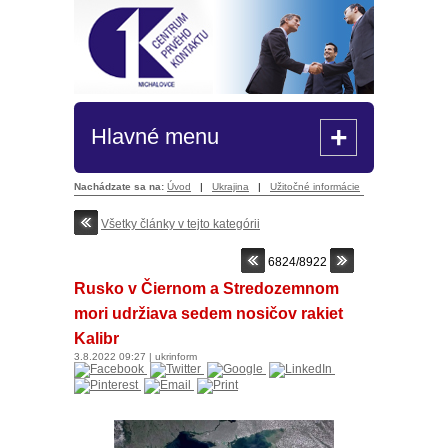
+
Hlavné menu
Nachádzate sa na:
Úvod
|
Ukrajina
|
Užitočné informácie
Všetky články v tejto kategórii
6824/8922
Rusko v Čiernom a Stredozemnom
mori udržiava sedem nosičov rakiet
Kalibr
3.8.2022
09:27
|
ukrinform