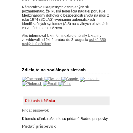
Námorníctvo ukrajinských ozbrojených síl
poznamenalo, že Ruská federácia naďalej porušuje
Medzinárodný dohovor o bezpečnosti života na mori z
roku 1974 (SOLAS) vypínaním automatických
identifikačných systémov (AIS) na civilných plavidlách
vo vodách mora. z Azova.
Ako informoval Ukrinform, ozbrojené sily Ukrajiny
zlikvidovali od 24. februára do 3. augusta
asi 41 350
ruských útočníkov
.
Zdielajte na sociálnych sieťach
Diskusia k článku
Pridať príspevok
K tomuto článku ešte nie sú pridané žiadne príspevky
Pridať príspevok