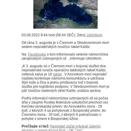
03.08.2022 9:44 hod (08:44 SEČ); Zdroj:
Ukrinform
Od rána 3. augusta je v Čiernom a Stredozemnom mori
sedem nepriateľských nosičov rakiet Kalibr.
Na
Facebooku
o tom informovalo velenie námorníctva
ukrajinských ozbrojených síl , informuje Ukrinform.
„K 3. augustu sú v Čiernom mori v bojovej službe dva
nepriateľské nosiče operačno-taktických rakiet Kalibr,
celková salva je 16
rakiet
.
V Azovskom mori nepriateľ
naďalej kontroluje námornú komunikáciu a udržiava
štyri lode a člny a jednu pristávaciu loď v bojovej
službe pre logistickú podporu.
V Stredozemnom mori je
päť nosičov riadených striel Kalibr, uvádza správa.
Podľa informácií námorníctva ozbrojených síl sa počas
dňa v záujme Ruskej federácie uskutočnil prechod cez
Kerčsko-jenikalský prieliv: do Azovského mora - 29
lodí, z ktorých 4 sa pohybovali z Bosporský prieliv;
do
Čierneho mora - 35 lodí, z ktorých 6 pokračovalo v
pohybe v smere k Bosporskej úžine.
Prečítajte si tiež:
Nepriateľ začal vytvárať údernú
skupinu v smere Kryvyj Roh - OK "Juh"