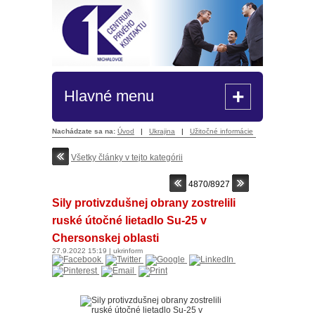
+
Hlavné menu
Nachádzate sa na:
Úvod
|
Ukrajina
|
Užitočné informácie
Všetky články v tejto kategórii
4870/8927
Sily protivzdušnej obrany zostrelili
ruské útočné lietadlo Su-25 v
Chersonskej oblasti
27.9.2022
15:19
|
ukrinform