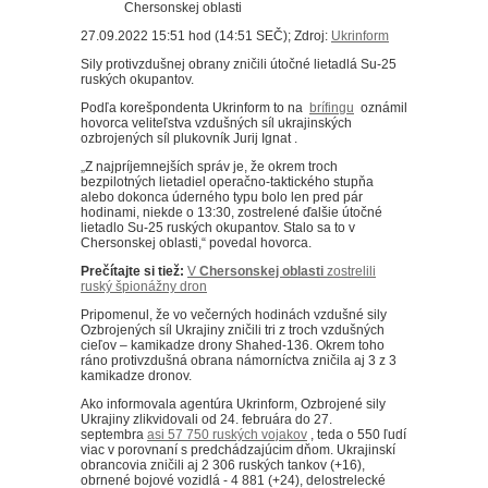
27.09.2022 15:51 hod (14:51 SEČ); Zdroj:
Ukrinform
Sily protivzdušnej obrany zničili útočné lietadlá Su-25
ruských okupantov.
Podľa korešpondenta Ukrinform to na
brífingu
oznámil
hovorca veliteľstva vzdušných síl ukrajinských
ozbrojených síl plukovník Jurij Ignat .
„Z najpríjemnejších správ je, že okrem troch
bezpilotných lietadiel operačno-taktického stupňa
alebo dokonca úderného typu bolo len pred pár
hodinami, niekde o 13:30, zostrelené ďalšie útočné
lietadlo Su-25 ruských okupantov.
Stalo sa to v
Chersonskej oblasti,“ povedal hovorca.
Prečítajte si tiež:
V
Chersonskej oblasti
zostrelili
ruský špionážny dron
Pripomenul, že vo večerných hodinách vzdušné sily
Ozbrojených síl Ukrajiny zničili tri z troch vzdušných
cieľov – kamikadze drony Shahed-136.
Okrem toho
ráno protivzdušná obrana námorníctva zničila aj 3 z 3
kamikadze dronov.
Ako informovala agentúra Ukrinform, Ozbrojené sily
Ukrajiny zlikvidovali od 24. februára do 27.
septembra
asi 57 750 ruských vojakov
, teda o 550 ľudí
viac v porovnaní s predchádzajúcim dňom.
Ukrajinskí
obrancovia zničili aj 2 306 ruských tankov (+16),
obrnené bojové vozidlá - 4 881 (+24), delostrelecké