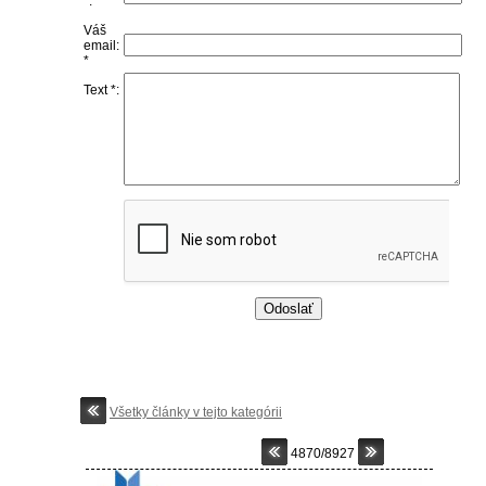
*:
Váš
email:
*
Text *:
Všetky články v tejto kategórii
4870/8927