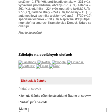
systémy - 1 378 (+9), protilietadlové rakety - 331 (+1),
vybavenie protivzdušnej obrany - 175 (+3 ), lietadlá –
261 (+1), vrtuľníky – 224 (+0), operačno-taktické UAV –
977 (+7), riadené strely ‒ 241 (+0), lode/člny ‒ 15 (+0),
automobilová technika a cisternové autá – 3730 (+19),
špeciálna technika ‒ 131 (+0).
Najväčšie straty utrpel
nepriateľ na smeroch Kramatorsk a Doneck.
Údaje sa
overujú.
Foto je ilustračné
Zdielajte na sociálnych sieťach
Diskusia k článku
Pridať príspevok
K tomuto článku ešte nie sú pridané žiadne príspevky
Pridať príspevok
Meno