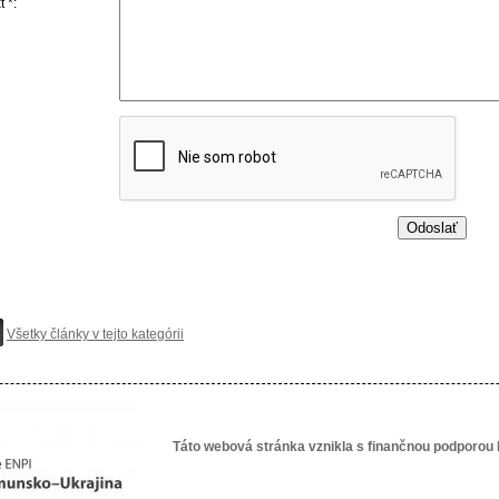
t *:
Všetky články v tejto kategórii
Táto webová stránka vznikla s finančnou podporou 