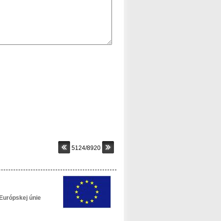
5124/8920
Európskej únie