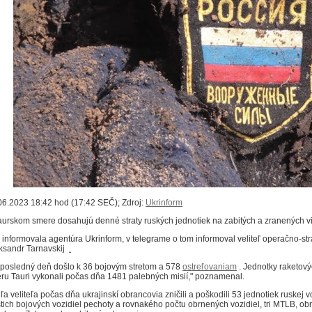
06.2023 18:42 hod (17:42 SEČ); Zdroj:
Ukrinform
aurskom smere dosahujú denné straty ruských jednotiek na zabitých a zranených viac
 informovala agentúra Ukrinform, v telegrame o tom informoval veliteľ operačno-str
ksandr Tarnavskij
.
 posledný deň došlo k 36 bojovým stretom a 578
ostreľovaniam
. Jednotky raketový
ru Tauri vykonali počas dňa 1481 palebných misií," poznamenal.
ľa veliteľa počas dňa ukrajinskí obrancovia zničili a poškodili 53 jednotiek ruskej v
stich bojových vozidiel pechoty a rovnakého počtu obrnených vozidiel, tri MTLB, ob