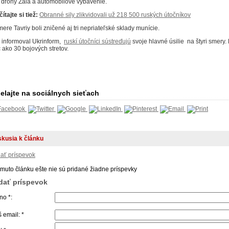
 drony Zala a automobilové vybavenie.
ítajte si tiež:
Obranné sily zlikvidovali už 218 500 ruských útočníkov
mere Tavriy boli zničené aj tri nepriateľské sklady munície.
 informoval Ukrinform,
ruskí útočníci sústreďujú
svoje hlavné úsilie na štyri smery.
c ako 30 bojových stretov.
elajte na sociálnych sieťach
skusia k článku
dať príspevok
omuto článku ešte nie sú pridané žiadne príspevky
idať príspevok
o *:
 email: *