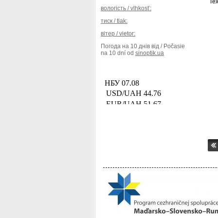
Tex
вологість / vlhkosť:
тиск / tlak:
вітер / vietor:
Погода на 10 днів від / Počasie
na 10 dní od
sinoptik.ua