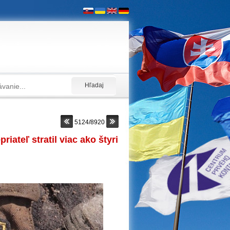
5124/8920
iateľ stratil viac ako štyri