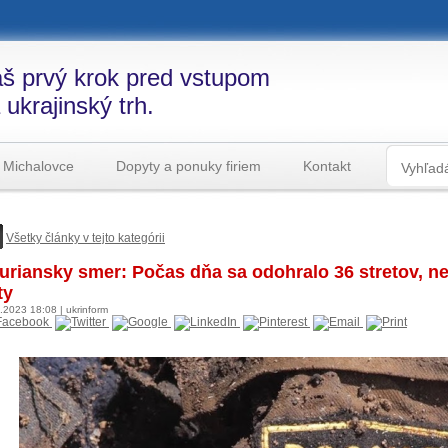
š prvý krok pred vstupom
 ukrajinský trh.
 Michalovce
Dopyty a ponuky firiem
Kontakt
Všetky články v tejto kategórii
uriansky smer: Počas dňa sa odohralo 36 stretov, nepr
ty
6.2023
18:08
|
ukrinform