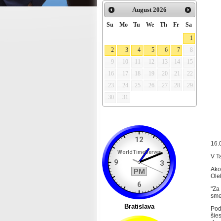
August
2026
Su
Mo
Tu
We
Th
Fr
Sa
1
2
3
4
5
6
7
8
9
10
11
12
13
14
15
16
17
18
19
20
21
22
23
24
25
26
27
28
29
30
31
16.
V T
Ako
Ole
"Za
sme
Pod
šie