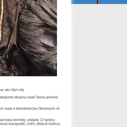
 ako štyri roty.
ategickej skupiny vojsk Tavria generál
ch vojsk a delostrelectva Obranných síl
ojenskej techniky, vrátane 12 tankov,
rnený transportér, 2A65 „Msta-B húfnica,