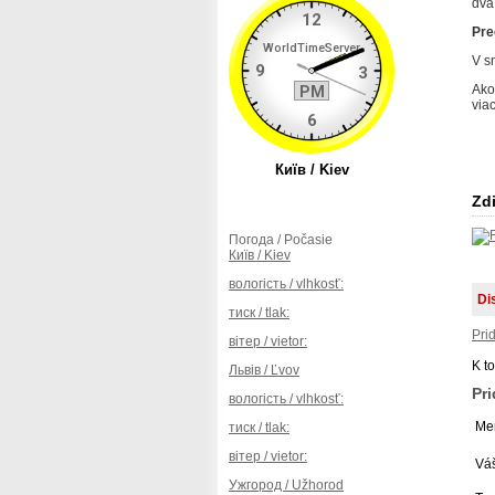
dva
Preč
V s
Ako
via
Zdi
Погода / Počasie
Київ / Kiev
вологість / vlhkosť:
Di
тиск / tlak:
Pri
вітер / vietor:
K t
Львів / Ľvov
Pr
вологість / vlhkosť:
Men
тиск / tlak:
вітер / vietor:
Váš
Ужгород / Užhorod