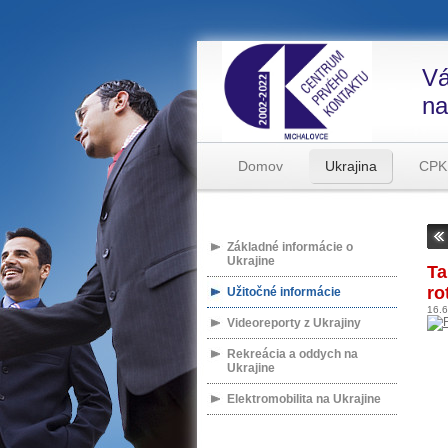
Vá
na
Domov
Ukrajina
CPK
Základné informácie o
Ukrajine
Ta
ro
Užitočné informácie
16.
Videoreporty z Ukrajiny
Rekreácia a oddych na
Ukrajine
Elektromobilita na Ukrajine