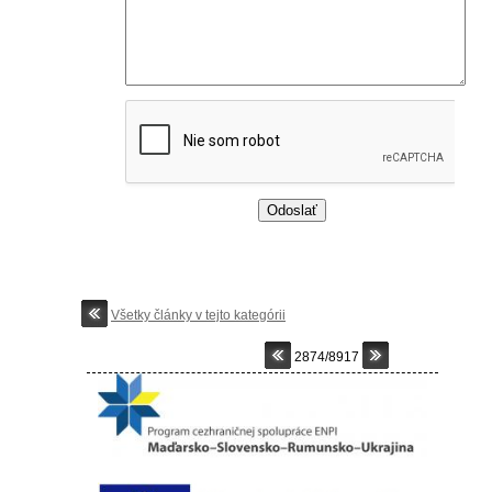
Všetky články v tejto kategórii
2874/8917