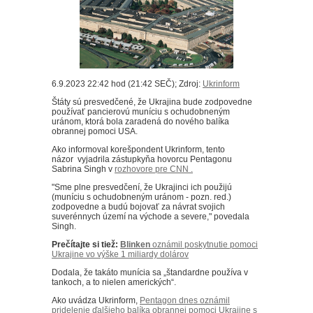
6.9.2023 22:42 hod (21:42 SEČ); Zdroj:
Ukrinform
Štáty sú presvedčené, že Ukrajina bude zodpovedne
používať pancierovú muníciu s ochudobneným
uránom, ktorá bola zaradená do nového balíka
obrannej pomoci USA.
Ako informoval korešpondent Ukrinform, tento
názor
vyjadrila zástupkyňa hovorcu Pentagonu
Sabrina Singh v
rozhovore pre CNN .
"Sme plne presvedčení, že Ukrajinci ich použijú
(muníciu s ochudobneným uránom - pozn. red.)
zodpovedne a budú bojovať za návrat svojich
suverénnych území na východe a severe," povedala
Singh.
Prečítajte si tiež:
Blinken
oznámil poskytnutie pomoci
Ukrajine vo výške 1 miliardy dolárov
Dodala, že takáto munícia sa „štandardne používa v
tankoch, a to nielen amerických“.
Ako uvádza Ukrinform,
Pentagon dnes oznámil
pridelenie ďalšieho balíka obrannej pomoci Ukrajine s