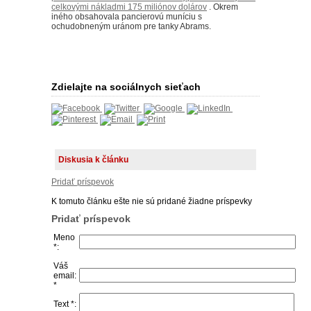
celkovými nákladmi 175 miliónov dolárov
.
Okrem
iného obsahovala pancierovú muníciu s
ochudobneným uránom pre tanky Abrams.
Zdielajte na sociálnych sieťach
Diskusia k článku
Pridať príspevok
K tomuto článku ešte nie sú pridané žiadne príspevky
Pridať príspevok
Meno
*:
Váš
email:
*
Text *: