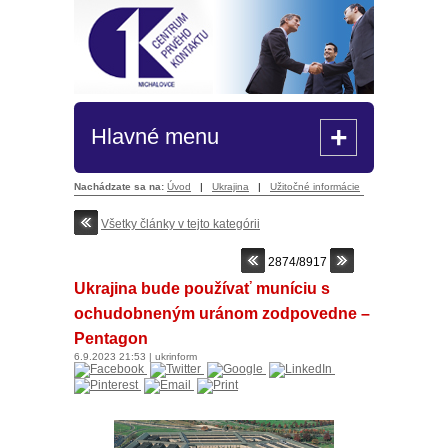
+
Hlavné menu
Nachádzate sa na:
Úvod
|
Ukrajina
|
Užitočné informácie
Všetky články v tejto kategórii
2874/8917
Ukrajina bude používať muníciu s
ochudobneným uránom zodpovedne –
Pentagon
6.9.2023
21:53
|
ukrinform