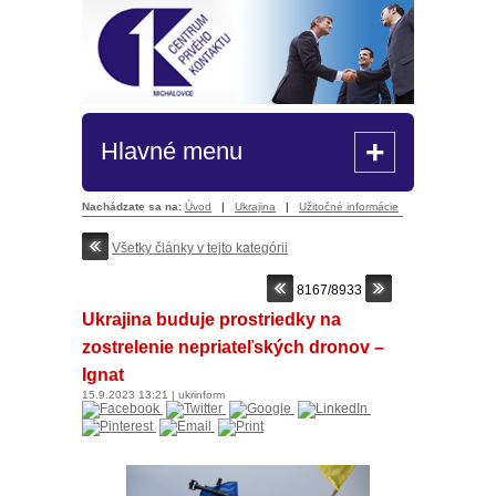
+
Hlavné menu
Nachádzate sa na:
Úvod
|
Ukrajina
|
Užitočné informácie
Všetky články v tejto kategórii
8167/8933
Ukrajina buduje prostriedky na
zostrelenie nepriateľských dronov –
Ignat
15.9.2023
13:21
|
ukrinform