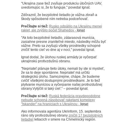
"Ukrajina zase tiež zvyšuje produkciu útočných UAV,
uvedomujúc si, že to funguje," povedal Ignat.
Zdôraznil, že bezpilotné lietadlo je vážna zbraň a
škody spôsobené ním netreba podceňovať.
Prečítajte si tiež:
Rusko odpálilo na Ukrajinu menej
rakiet, ale zvýšilo počet Shahedov -
Ignat
"Ak toto bezpilotné lietadlo, zátarasová munícia,
zasiahne presne zraniteľné miesto, následky môžu byť
vážne. Preto sa zvyšujú všetky prostriedky schopné
zničiť tento cieľ vo dne aj v noci," povedal Ignat.
Ignat dodal, že úlohou ruskej armády je vyčerpať
ukrajinskú protivzdušnú obranu.
"Nepriateľ plánuje tieto útoky, nemali by ste si myslieť,
že sa to deje spontánne. Nepriateľ má určitú
strategickú úlohu. Samozrejme, chápe, že budeme
cvičiť všetkými dostupnými prostriedkami. Je to tiež
plytvanie muníciou a vyčerpanie našej protivzdušnej
obrany.Vytýčili si taký cieľ.“ – povedal Ignat.
Prečítajte si tiež:
Ruská federácia pravdepodobne
nebude schopná zásobovať raketami komplexy
"Iskander" na hraniciach s Ukrajinou -
Ignat
Ako informovala agentúra Ukrinform, 15. septembra
ráno sily protivzdušnej obrany
zničili 17 bezpilotných
lietadiel
letiacich v smere na Chmelnický región.