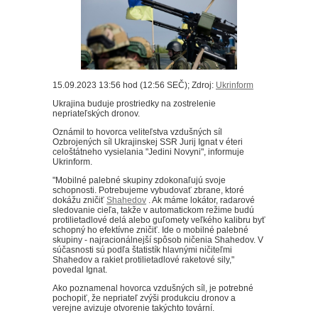
15.09.2023 13:56 hod (12:56 SEČ); Zdroj:
Ukrinform
Ukrajina buduje prostriedky na zostrelenie
nepriateľských dronov.
Oznámil to hovorca veliteľstva vzdušných síl
Ozbrojených síl Ukrajinskej SSR Jurij Ignat v éteri
celoštátneho vysielania "Jedini Novyni", informuje
Ukrinform.
"Mobilné palebné skupiny zdokonaľujú svoje
schopnosti. Potrebujeme vybudovať zbrane, ktoré
dokážu zničiť
Shahedov
. Ak máme lokátor, radarové
sledovanie cieľa, takže v automatickom režime budú
protilietadlové delá alebo guľomety veľkého kalibru byť
schopný ho efektívne zničiť. Ide o mobilné palebné
skupiny - najracionálnejší spôsob ničenia Shahedov. V
súčasnosti sú podľa štatistík hlavnými ničiteľmi
Shahedov a rakiet protilietadlové raketové sily,"
povedal Ignat.
Ako poznamenal hovorca vzdušných síl, je potrebné
pochopiť, že nepriateľ zvýši produkciu dronov a
verejne avizuje otvorenie takýchto tovární.