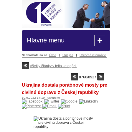
+
Hlavné menu
Nachádzate sa na:
Úvod
|
Ukrajina
|
Užitočné informácie
Všetky články v tejto kategórii
8766/8927
Ukrajina dostala pontónové mosty pre
civilnú dopravu z Českej republiky
10.6.2022
17:19
|
ukrinform