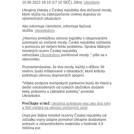
10.06.2022 18:10 (17:10 SEČ); Zdroj:
Ukrinform
Ukrajina získala z Českej republiky dva dočasné mosty,
ktoré slúžia na zabezpečenie civilnej dopravy vo
výnimočných situáciách.
Ako informuje Ukrinform, informuje tlačová
služba
Ukravtodoru
.
„Hlavnou prekážkou obnovy logistiky s okupovanými
územiami sú zničené mosty.
Česká republika súhlasila
s pomocou pri riešení tohto problému.
Správa štátnych
hmotných rezerv Českej republiky
odovzdala
Ukravtodoru
pontónové mosty ,“ píše sa v
stanovisku.
Poznamenávame, že dva mosty, každý s dĺžkou 36
metrov, budú inštalované v oblastiach, ktoré kriticky
potrebujú obnovu dopravných spojení.
"Vďaka podpore európskych partnerov budú do miest a
dedín oslobodených od ruských útočníkov dodané
lieky, potraviny a základné potreby," povedal
Ukravtodor.
Prečítajte si tiež:
Ukrajina potrebuje viac ako dva roky
a 900 miliárd na obnovu zničených ciest
Úrad pre štátne hmotné rezervy Českej republiky od
začiatku vojny údajne pomohol Ukrajine dodávkami
potravín a zdravotníckeho materiálu v hodnote 4,8
milióna eur.