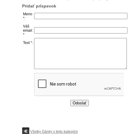
Pridať príspevok
Meno
*:
Váš
email:
*
Text *:
Všetky články v tejto kategórii