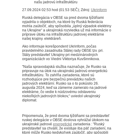
27.09.2024 02:53 hod (01:53 SEČ); Zdroj:
Ukrinform
Ruská delegácia v OBSE sa pred dvoma týždňami
vyjadrila o objektoch, na ktoré by Ruská federácia
mohla zaútočiť, aby spôsobila „úplný výpadok elektriny
na Ukrajine“ a ukrajinská rozviedka už má informácie o
príprave útoku na infraštruktúru jadrovej elektrárne
našej krajiny. elektráreň.
Ako informuje korešpondent Ukrinform, počas
pravidelného zasadnutia Stálej rady OBSE tzv. pri.
Stály predstaviteľ Ukrajiny pri medzinárodných
organizáciách vo Viedni Viktoriya Kuvšinnikova.
"Naša spravodajská služba naznačuje, že Rusko sa
pripravuje na útok na ukrajinskú jadrovú energetickú
infraštruktúru. To zahŕňa zariadenia, ktoré sú
rozhodujúce pre bezpečnú prevádzku našich
jadrových elektrární. Rusko sa o to pokúsilo 26.
augusta 2024, keď sa zámerne zameralo na jadrové
elektrárne, čo vedie k núdzovému odstaveniu
niekoľkých jadrových blokov,“ uviedol ukrajinský
diplomat.
Pripomenula, že pred dvoma týždňami sa predstaviteľ
ruskej delegácie v OBSE doslova vyhrážal útokom na
ukrajinské jadrové
energetické
zariadenia : "Ruský
predstaviteľ sa chválil, že existuje iba päť zariadení, na
ktoré môže Rusko kedykoľvek zaútočiť, aby spôsobili