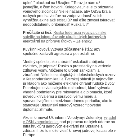
úplné." blackout na Ukrajine." Teraz je nám už
jasnejšie, o čom hovoril. Kolegovia, nie je to priznanie
vojnového zločinca? Nie je načase, aby OBSE brala
ruských predstaviteľov na zodpovednosť za ich
vyhrážky, ak nejaké existujú? má ešte zmysel tolerovať
neopodstatnenú prítomnosť Ruska tu?"
Prečítajte si tiež:
Ruská federácia využíva čínske
satelity na fotografovanie ukrajinských
jadrových
elektrární
na prípravu útokov – Zelenskyj
Kuvšinnikovová vyzvala zúčastnené štáty, aby
spoločne zastavili agresora a potrestali ho.
"Jediný spôsob, ako zabrániť eskalácii zabíjania
civilistov, je pripraviť Rusko o prostriedky na vedenie
zdĺhavej vojny. Môžeme to urobiť sankciami a
zbraňami. Ničenie strategických delostreleckých rezerv
v Krasnodarskom kraji a Tverskej oblasti je najnovším
príkladom ako môžeme efektívne chrániť ľudské životy
Potrebujeme viac takýchto rozhodnutí, ktoré vytvoria
vhodné podmienky pre rokovania a diplomaciu, ktoré
povedú k trvalému a spravodlivému mieru a
spravodlivejšiemu medzinárodnému poriadku, ako to
stanovuje Ukrajinský mierový vzorec,“ povedal
diplomat. zhrnuté.
Ako informoval Ukrinform, Volodymyr Zelenskyj
vyjadril
v OSN znepokojenie
nad prípravou ruských úderov na
infraštruktúru jadrových elektrární na Ukrajine a
zdôraznil, že to môže viesť k novej jadrovej katastrofe v
Európe.