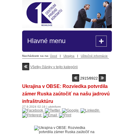
+
Hlavné menu
Nachádzate sa na:
Úvod
|
Ukrajina
|
Užitočné informácie
Všetky články v tejto kategórii
2915/8922
Ukrajina v OBSE: Rozviedka potvrdila
zámer Ruska zaútočiť na našu jadrovú
infraštruktúru
27.9.2024
02:16
|
ukrinform