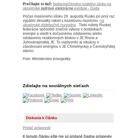
Prečítajte si tiež:
Nebezpečenstvo ruského útoku na
ukrajinské
jadrové elektrárne
existuje - Duda
Počas masívneho útoku 26. augusta Rusko po prvý raz
vypálilo desiatky rakiet s kazetovou muníciou
na
ukrajinské distribučné rozvodne
. Tieto nálety Ruskej
federácie spôsobili značné výkyvy v dodávkach
energie a viedli k dočasnému odstaveniu alebo
odstaveniu reaktorových blokov v JE Rivne a
Juhoukrajinskej JE. To ovplyvnilo aj situáciu v
zásobovaní energiou v JE Chmelnyckyj a Černobyľskej
stanici.
Foto: Ministerstvo energetiky
Zdielajte na sociálnych sieťach
Diskusia k článku
Pridať príspevok
K tomuto článku ešte nie sú pridané žiadne príspevky