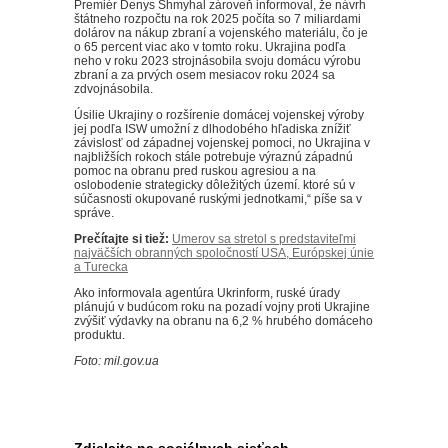
Premiér Denys Shmyhal zároveň informoval, že návrh
štátneho rozpočtu na rok 2025 počíta so 7 miliardami
dolárov na nákup zbraní a vojenského materiálu, čo je
o 65 percent viac ako v tomto roku. Ukrajina podľa
neho v roku 2023 strojnásobila svoju domácu výrobu
zbraní a za prvých osem mesiacov roku 2024 sa
zdvojnásobila.
Úsilie Ukrajiny o rozšírenie domácej vojenskej výroby
jej podľa ISW umožní z dlhodobého hľadiska znížiť
závislosť od západnej vojenskej pomoci, no Ukrajina v
najbližších rokoch stále potrebuje výraznú západnú
pomoc na obranu pred ruskou agresiou a na
oslobodenie strategicky dôležitých území. ktoré sú v
súčasnosti okupované ruskými jednotkami,“ píše sa v
správe.
Prečítajte si tiež:
Umerov sa stretol s predstaviteľmi
najväčších obranných spoločností USA, Európskej únie
a Turecka
Ako informovala agentúra Ukrinform, ruské úrady
plánujú v budúcom roku na pozadí vojny proti Ukrajine
zvýšiť výdavky na obranu na 6,2 % hrubého domáceho
produktu.
Foto: mil.gov.ua