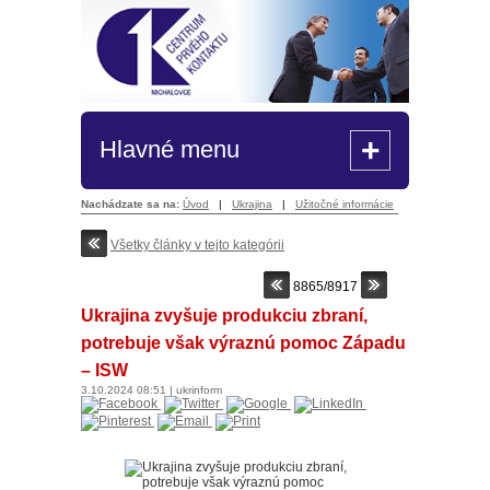
+
Hlavné menu
Nachádzate sa na:
Úvod
|
Ukrajina
|
Užitočné informácie
Všetky články v tejto kategórii
8865/8917
Ukrajina zvyšuje produkciu zbraní,
potrebuje však výraznú pomoc Západu
– ISW
3.10.2024
08:51
|
ukrinform