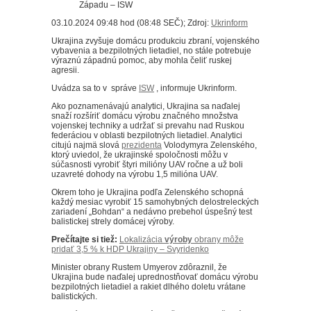
03.10.2024 09:48 hod (08:48 SEČ); Zdroj:
Ukrinform
Ukrajina zvyšuje domácu produkciu zbraní, vojenského
vybavenia a bezpilotných lietadiel, no stále potrebuje
výraznú západnú pomoc, aby mohla čeliť ruskej
agresii.
Uvádza sa to v správe
ISW
, informuje Ukrinform.
Ako poznamenávajú analytici, Ukrajina sa naďalej
snaží rozšíriť domácu výrobu značného množstva
vojenskej techniky a udržať si prevahu nad Ruskou
federáciou v oblasti bezpilotných lietadiel. Analytici
citujú najmä slová
prezidenta
Volodymyra Zelenského,
ktorý uviedol, že ukrajinské spoločnosti môžu v
súčasnosti vyrobiť štyri milióny UAV ročne a už boli
uzavreté dohody na výrobu 1,5 milióna UAV.
Okrem toho je Ukrajina podľa Zelenského schopná
každý mesiac vyrobiť 15 samohybných delostreleckých
zariadení „Bohdan“ a nedávno prebehol úspešný test
balistickej strely domácej výroby.
Prečítajte si tiež:
Lokalizácia
výroby
obrany môže
pridať 3,5 % k HDP Ukrajiny – Svyridenko
Minister obrany Rustem Umyerov zdôraznil, že
Ukrajina bude naďalej uprednostňovať domácu výrobu
bezpilotných lietadiel a rakiet dlhého doletu vrátane
balistických.