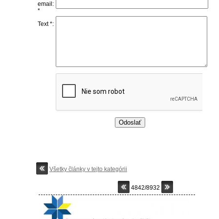
email:
*
Text *:
Všetky články v tejto kategórii
4842/8932