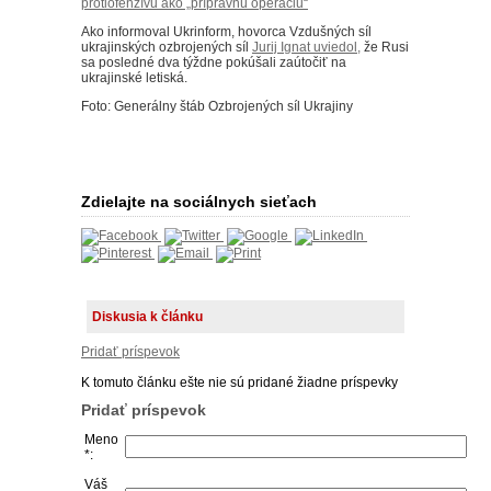
protiofenzívu ako „prípravnú operáciu“
Ako informoval Ukrinform, hovorca Vzdušných síl
ukrajinských ozbrojených síl
Jurij Ignat uviedol,
že Rusi
sa posledné dva týždne pokúšali zaútočiť na
ukrajinské letiská.
Foto: Generálny štáb Ozbrojených síl Ukrajiny
Zdielajte na sociálnych sieťach
Diskusia k článku
Pridať príspevok
K tomuto článku ešte nie sú pridané žiadne príspevky
Pridať príspevok
Meno
*:
Váš