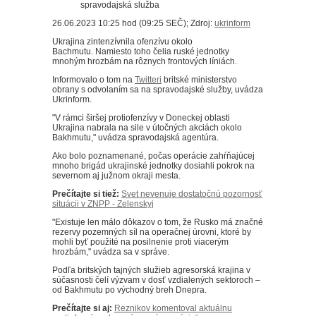
26.06.2023 10:25 hod (09:25 SEČ); Zdroj:
ukrinform
Ukrajina zintenzívnila ofenzívu okolo
Bachmutu.
Namiesto toho čelia ruské jednotky
mnohým hrozbám na rôznych frontových líniách.
Informovalo o tom na
Twitteri
britské ministerstvo
obrany s odvolaním sa na spravodajské služby, uvádza
Ukrinform.
"V rámci širšej protiofenzívy v Doneckej oblasti
Ukrajina nabrala na sile v útočných akciách okolo
Bakhmutu," uvádza spravodajská agentúra.
Ako bolo poznamenané, počas operácie zahŕňajúcej
mnoho brigád ukrajinské jednotky dosiahli pokrok na
severnom aj južnom okraji mesta.
Prečítajte si tiež:
Svet nevenuje dostatočnú pozornosť
situácii v ZNPP - Zelenskyj
"Existuje len málo dôkazov o tom, že Rusko má značné
rezervy pozemných síl na operačnej úrovni, ktoré by
mohli byť použité na posilnenie proti viacerým
hrozbám," uvádza sa v správe.
Podľa britských tajných služieb agresorská krajina v
súčasnosti čelí výzvam v dosť vzdialených sektoroch –
od Bakhmutu po východný breh Dnepra.
Prečítajte si aj:
Reznikov komentoval aktuálnu