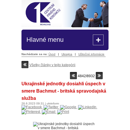
+
Hlavné menu
Nachádzate sa na:
Úvod
|
Ukrajina
|
Užitočné informácie
Všetky články v tejto kategórii
4842/8932
Ukrajinské jednotky dosiahli úspech v
smere Bachmut - britská spravodajská
služba
26.6.2023
09:31
|
ukrinform