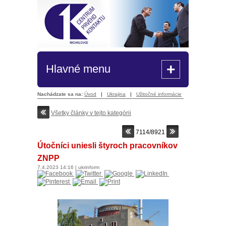
+
Hlavné menu
Nachádzate sa na:
Úvod
|
Ukrajina
|
Užitočné informácie
Všetky články v tejto kategórii
7114/8921
Útočníci uniesli štyroch pracovníkov
ZNPP
7.4.2023
14:16
|
ukrinform