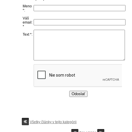
Meno
*:
Váš
email:
*
Text *:
Všetky články v tejto kategórii