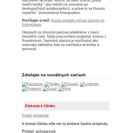
starostlivo skrývajú. Možno sa takto snažia „prejsť
medzi bodky“, aby neboli na zozname po
deokupačných kolaborantoch, a práve to sa Rusom
nepáčilo,“ poznamenal Energoatom.
Prečítajte si tiež:
Ruská armáda mínuje územie pri
Energodare
Okupanti sa zmocnili jadrovej elektrárne v marci
minulého roka.
Nútia pracovníkov podpísať zmluvy s
Rosatomom.
Samotná stanica je využívaná ako
vojenská základňa, kde sa nachádza technika a
personál.
Zdielajte na sociálnych sieťach
Diskusia k článku
Pridať príspevok
K tomuto článku ešte nie sú pridané žiadne príspevky
Pridať príspevok