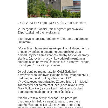
07.04.2023 14:54 hod (13:54 SEČ); Zdroj:
Ukrinform
V Energodare útočníci uniesli štyroch pracovníkov
Záporožskej jadrovej elektrárne.
Informoval o tom Energoatom v
Telegrame
, informuje
Ukrinform.
"Vočer 6. apríla maskovaní okupanti vtrhli do jedného z
priestorov dočasne obsadenej Záporožskej JE a
odviedli štyroch zamestnancov služby fyzickej ochrany
stanice. Jadrových pracovníkov odviezli neznámym
smerom a ich pobyt v súčasnosti nie je známy," uviedla
hovorkyňa. “ píše sa v príspevku.
Je potrebné poznamenať, že všetci štyria boli
považovaní za lojálnych k okupačnému vedeniu ZNPP,
pretože podpísali zmluvy s falošnou JSC
„Prevádzkovou organizáciou Záporožskej JE
“
.
Medzi
zadržanými bol najmä zástupca „náčelníka“ služby
Mark Volkov, ktorý sa všetkými možnými spôsobmi
podieľal na nezákonnej činnosti útočníkov.
"Napriek "oficiálnemu" prechodu do práce pre
okupantov ich šéfovia nemôžu nájsť ruské pasy
zadržaných: buď si ich ešte nezobrali, alebo ich