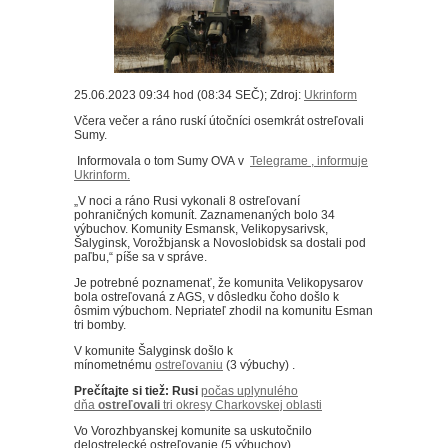
25.06.2023 09:34 hod (08:34 SEČ); Zdroj:
Ukrinform
Včera večer a ráno ruskí útočníci osemkrát ostreľovali
Sumy.
Informovala o tom Sumy OVA
v
Telegrame , informuje
Ukrinform.
„V noci a ráno Rusi vykonali 8 ostreľovaní
pohraničných komunít.
Zaznamenaných bolo 34
výbuchov.
Komunity Esmansk, Velikopysarivsk,
Šalyginsk, Vorožbjansk a Novoslobidsk sa dostali pod
paľbu,“ píše sa v správe.
Je potrebné poznamenať, že komunita Velikopysarov
bola ostreľovaná z AGS, v dôsledku čoho došlo k
ôsmim výbuchom.
Nepriateľ zhodil na komunitu Esman
tri bomby.
V komunite Šalyginsk došlo k
mínometnému
ostreľovaniu
(3 výbuchy) .
Prečítajte si tiež: Rusi
počas uplynulého
dňa
ostreľovali
tri okresy Charkovskej oblasti
Vo Vorozhbyanskej komunite sa uskutočnilo
delostrelecké ostreľovanie (5 výbuchov).