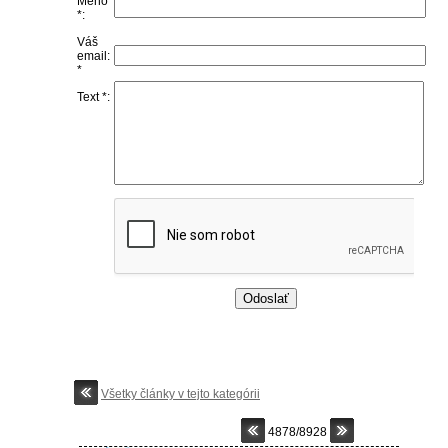
Meno
*:
Váš
email:
*
Text *:
Všetky články v tejto kategórii
4878/8928