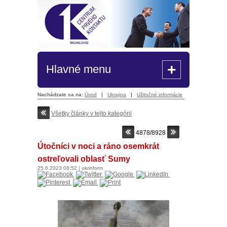
+
Hlavné menu
Nachádzate sa na:
Úvod
|
Ukrajina
|
Užitočné informácie
Všetky články v tejto kategórii
4878/8928
Útočníci v noci a ráno osemkrát
ostreľovali oblasť Sumy
25.6.2023
08:52
|
ukrinform