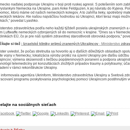
mecko naďalej podporuje Ukrajinu v boji proti ruskej agresii.
S potešením som zabl
vyslankyni Nemecka na Ukrajine, pani Anke Feldguzen, k jej návratu do Kyjeva.
Poč
pomoc, ktorú máme od našich nemeckých kolegov.
A to zahŕňa lieky, spotrebný mat
eckých lekárov.
Ale našou najväčšou hodnotou sú Ukrajinci, ktorí teraz majú mož
nikách,“ povedal Lyashko.
isterstvo zdravotníctva podľa neho každý týždeň posiela ukrajinských zranených a
om Luftwaffe nemeckých ozbrojených síl do nemocníc v krajine.
"Dnes sa v Nemecku 
klinikách EÚ, čo je pre náš systém zdravotnej starostlivosti obrovská podpora," pov
ítajte si tiež
:
Izraelské
kliniky
prijmú
zranených
Ukrajincov
-
Ministerstvo
zdrav
ister uviedol, že počas stretnutia sa hovorilo aj o ďalších dôležitých oblastiach spo
te vojny v Nemecku;
lokalizácia výroby protéz na území Ukrajiny pre ďalšiu údržbu 
ajincov;
výmena skúseností s liečbou popáleninových poranení a podpora ukrajin
hnológií telemedicíny pri konzultáciách zložitých prípadov traumy a polytraumy;
účas
iadení v rámci rekonštrukcie Ukrajiny.
 informovala agentúra Ukrinform, Ministerstvo zdravotníctva Ukrajiny a Svetová zd
racovaní programu poskytovania psychologickej pomoci Ukrajincom postihnutým v
elajte na sociálnych sieťach