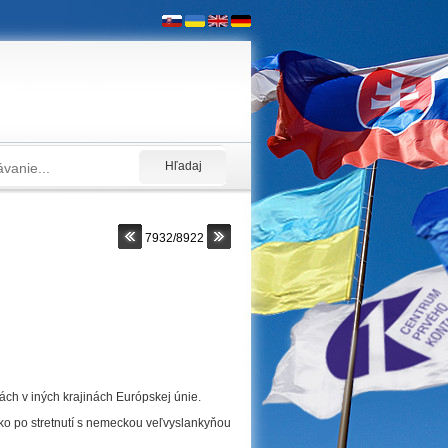
7932/8922
ách v iných krajinách Európskej únie.
ško po stretnutí s nemeckou veľvyslankyňou