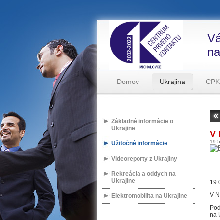
Vá
na
Domov
Ukrajina
CPK
Základné informácie o
Ukrajine
V 
19.
Užitočné informácie
Videoreporty z Ukrajiny
Rekreácia a oddych na
Ukrajine
19.
V N
Elektromobilita na Ukrajine
Pod
na 