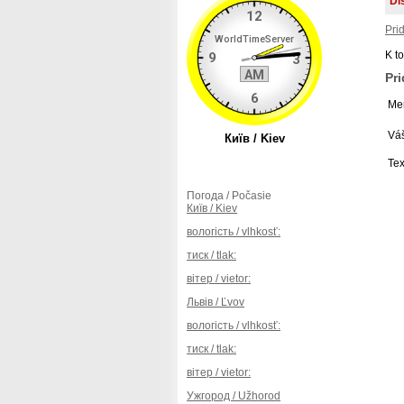
Di
Pri
K t
Pr
Men
Váš
Tex
Погода / Počasie
Київ / Kiev
вологість / vlhkosť:
тиск / tlak:
вітер / vietor:
Львів / Ľvov
вологість / vlhkosť:
тиск / tlak:
вітер / vietor:
Ужгород / Užhorod