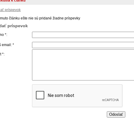
skusia k článku
dať príspevok
omuto článku ešte nie sú pridané žiadne príspevky
idať príspevok
o *:
 email: *
t *: