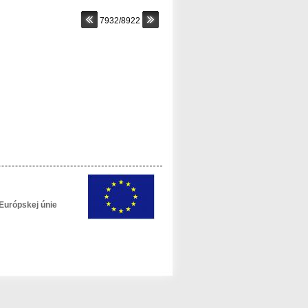
7932/8922
Európskej únie