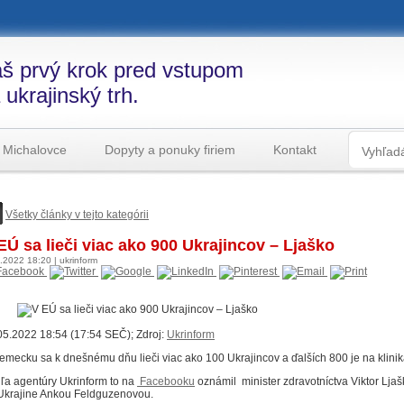
š prvý krok pred vstupom
 ukrajinský trh.
 Michalovce
Dopyty a ponuky firiem
Kontakt
Všetky články v tejto kategórii
EÚ sa lieči viac ako 900 Ukrajincov – Ljaško
5.2022
18:20
|
ukrinform
05.2022 18:54 (17:54 SEČ); Zdroj:
Ukrinform
emecku sa k dnešnému dňu lieči viac ako 100 Ukrajincov a ďalších 800 je na klinik
ľa agentúry Ukrinform to na
Facebooku
oznámil minister zdravotníctva Viktor Lja
Ukrajine Ankou Feldguzenovou.