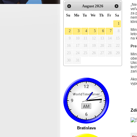
„Ne
August
2026
veľ
za 
Su
Mo
Tu
We
Th
Fr
Sa
nem
kli
1
Min
2
3
4
5
6
7
8
let
na 
9
10
11
12
13
14
15
16
17
18
19
20
21
22
Preč
23
24
25
26
27
28
29
Min
obe
30
31
Ukr
tec
zar
Ako
vyp
Zdi