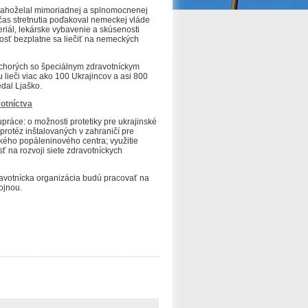
ahoželal mimoriadnej a splnomocnenej
as stretnutia poďakoval nemeckej vláde
eriál, lekárske vybavenie a skúsenosti
nosť bezplatne sa liečiť na nemeckých
 chorých so špeciálnym zdravotníckym
lieči viac ako 100 Ukrajincov a asi 800
edal Ljaško.
otníctva
lupráce: o možnosti protetiky pre ukrajinské
protéz inštalovaných v zahraničí pre
ského popáleninového centra;
využitie
ť na rozvoji siete zdravotníckych
ravotnícka organizácia budú pracovať na
ojnou.