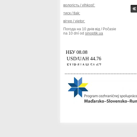
вологість / vlhkosť:
тиск / tlak:
вітер / vietor:
Погода на 10 днів від / Počasie
na 10 dní od
sinoptik.ua