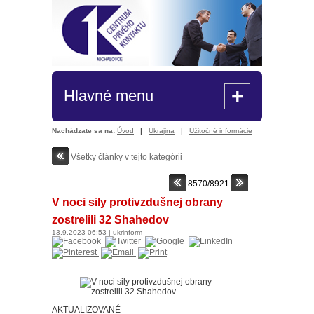
+
Hlavné menu
Nachádzate sa na:
Úvod
|
Ukrajina
|
Užitočné informácie
Všetky články v tejto kategórii
8570/8921
V noci sily protivzdušnej obrany
zostrelili 32 Shahedov
13.9.2023
06:53
|
ukrinform
AKTUALIZOVANÉ