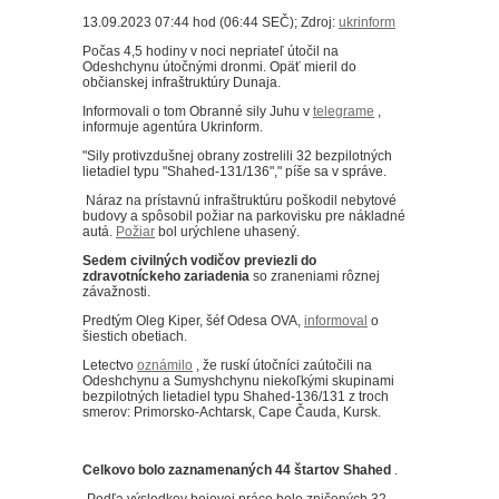
13.09.2023 07:44 hod (06:44 SEČ); Zdroj:
ukrinform
Počas 4,5 hodiny v noci nepriateľ útočil na
Odeshchynu útočnými dronmi.
Opäť mieril do
občianskej infraštruktúry Dunaja.
Informovali o tom Obranné sily Juhu v
telegrame
,
informuje agentúra Ukrinform.
"Sily protivzdušnej obrany zostrelili 32 bezpilotných
lietadiel typu "Shahed-131/136"," píše sa v správe.
Náraz na prístavnú infraštruktúru poškodil nebytové
budovy a spôsobil požiar na parkovisku pre nákladné
autá.
Požiar
bol urýchlene uhasený.
Sedem civilných vodičov previezli do
zdravotníckeho zariadenia
so zraneniami rôznej
závažnosti.
Predtým Oleg Kiper, šéf Odesa OVA,
informoval
o
šiestich obetiach.
Letectvo
oznámilo
, že ruskí útočníci zaútočili na
Odeshchynu a Sumyshchynu niekoľkými skupinami
bezpilotných lietadiel typu Shahed-136/131 z troch
smerov: Primorsko-Achtarsk, Cape Čauda, ​​​​Kursk.
Celkovo bolo zaznamenaných 44 štartov Shahed
.