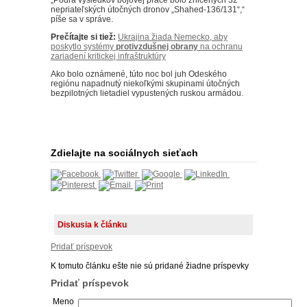
„Podľa výsledkov bojovej práce bolo zničených 32
nepriateľských útočných dronov „Shahed-136/131“,“
píše sa v správe.
Prečítajte si tiež:
Ukrajina žiada Nemecko, aby
poskytlo systémy
protivzdušnej obrany
na ochranu
zariadení kritickej infraštruktúry
Ako bolo oznámené, túto noc bol juh Odeského
regiónu napadnutý niekoľkými skupinami útočných
bezpilotných lietadiel vypustených ruskou armádou.
Zdielajte na sociálnych sieťach
Diskusia k článku
Pridať príspevok
K tomuto článku ešte nie sú pridané žiadne príspevky
Pridať príspevok
Meno