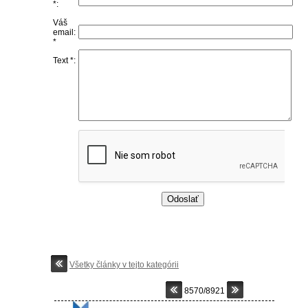
*:
Váš
email:
*
Text *:
Všetky články v tejto kategórii
8570/8921