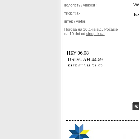
Váš
вологість / vlhkosť:
тиск / tlak:
Tex
вітер / vietor:
Погода на 10 днів від / Počasie
na 10 dní od
sinoptik.ua