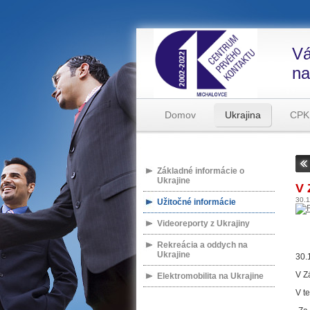
Vá
na
Domov
Ukrajina
CPK
Základné informácie o
Ukrajine
V 
30.
Užitočné informácie
Videoreporty z Ukrajiny
Rekreácia a oddych na
Ukrajine
30.
V Z
Elektromobilita na Ukrajine
V t