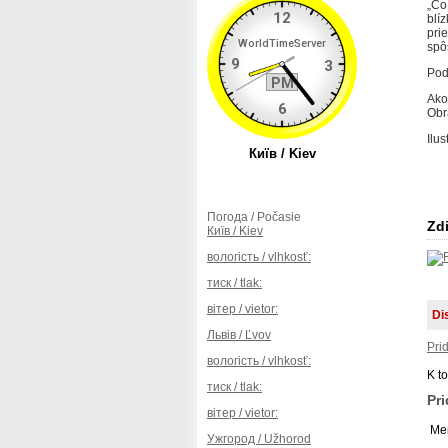
„Čo
blí
pri
spô
Pod
Ako
Obr
Ilu
Погода / Počasie
Zdi
Київ / Kiev
вологість / vlhkosť:
тиск / tlak:
вітер / vietor:
Di
Львів / Ľvov
Pri
вологість / vlhkosť:
K t
тиск / tlak:
Pr
вітер / vietor:
Men
Ужгород / Užhorod