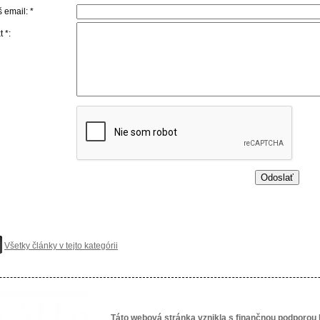
 email: *
t *:
Všetky články v tejto kategórii
Táto webová stránka vznikla s finančnou podporou 