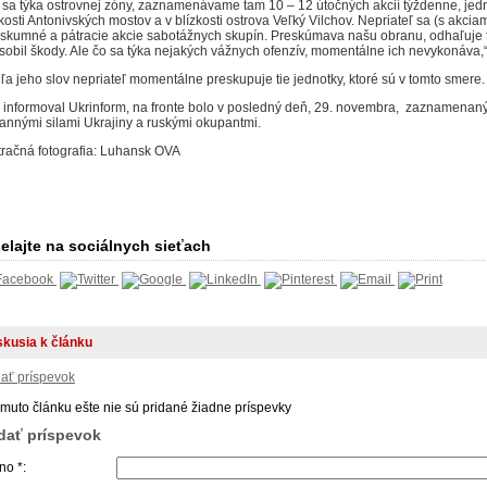
 sa týka ostrovnej zóny, zaznamenávame tam 10 – 12 útočných akcií týždenne, jed
zkosti Antonivských mostov a v blízkosti ostrova Veľký Vilchov. Nepriateľ sa (s akciam
eskumné a pátracie akcie sabotážnych skupín. Preskúmava našu obranu, odhaľuje 
sobil škody. Ale čo sa týka nejakých vážnych ofenzív, momentálne ich nevykonáva,“
ľa jeho slov nepriateľ momentálne preskupuje tie jednotky, ktoré sú v tomto smere.
 informoval Ukrinform, na fronte bolo v posledný deň, 29. novembra, zaznamena
annými silami Ukrajiny a ruskými okupantmi.
stračná fotografia: Luhansk OVA
elajte na sociálnych sieťach
skusia k článku
dať príspevok
omuto článku ešte nie sú pridané žiadne príspevky
idať príspevok
o *: