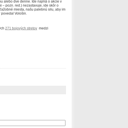
nu alebo dve denne. Ide najmä o akcie v
i – pozn. red.) nezastavuje, ide skôr o
ťažobné miesta, našu palebnú silu, aby im
 povedal Vološin.
ných
271 bojových stretov
medzi