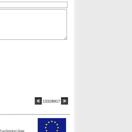
1332/8917
Európskej únie