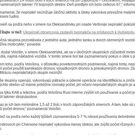
 posledných 24 hodín bolo v troch smeroch na juh Záporožia – Oričivskom, Huljaj
namenaných takmer 70 bojových stretov. Deň predtým ich bolo celkovo 87,“ informo
namenal, že nepriateľ neznižuje útočnú aktivitu a útoky vykonáva prevažne malými 
dmimi ľuďmi.
oveň sa podľa neho v smere na Oleksandrivku pri osade Verbovje nepriateľ pokúsil
ítajte si tiež:
Ukrajinskí obrancovia zastavili nepriateľa na prístupoch k Huljajpolu
očná skupina pozostávala z jedného auta, jedného tanku a dvoch obrnených vozidi
žíva motocykle,“ povedal.
 dodal Vološin, v smere Oleksandrivka, ak sa v útočných skupinách zúčastnili motocyk
idlá, najmä nákladné vozidlá. V tomto smere bol tak zaznamenaný pokus o útok s p
em toho, podľa Vološina, v dôsledku poveternostných podmienok, najmä hmly, nepr
žil počet použití kamikadze dronov, výsadkových dronov a prieskumných dronov. Z
filtráciu nepriateľských skupín neznížil.
še skupiny operujú, vykonávajú pátracie a úderné operácie na identifikáciu a znič
ýchto stretov už máme približne rovnaký počet, pri ničení nepriateľských skupín je až
sa týka KAB a letectva, podľa Vološina Rusi mierne zvýšili ich používanie a počet p
šil takmer strojnásobne.
raz je ich tam minimálne 1,5 až 2 tisíc v troch záporožských smeroch. A tam, kde sú
ší počet dronov,“ poznamenal Vološin.
tiež sa podľa neho každý týždeň zaznamenáva 5-7 % nárast používania delostrelec
ostrovoch pri Chersone nepriateľ vykonáva menej útokov, ale zvýšil počet rôznych z
h.