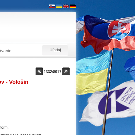
1332/8917
ov - Vološin
nform.