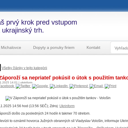
š prvý krok pred vstupom
 ukrajinský trh.
 Michalovce
Dopyty a ponuky firiem
Kontakt
Všetky články v tejto kategórii
Záporoží sa nepriateľ pokúsil o útok s použitím tank
11.2025
14:01
|
ukrinform
11.2025 14:56 hod (13:56 SEČ); Zdroj:
Ukrinform
áporoží došlo za posledných 24 hodín k takmer 70 stretom.
elevízii to oznámil hovorca Južných obranných síl Vladyslav Vološin, informuje Ukri