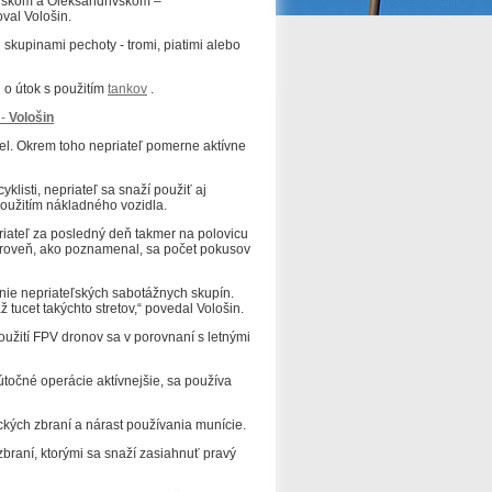
pilskom a Oleksandrivskom –
val Vološin.
skupinami pechoty - tromi, piatimi alebo
 o útok s použitím
tankov
.
 -
Vološin
el. Okrem toho nepriateľ pomerne aktívne
listi, nepriateľ sa snaží použiť aj
oužitím nákladného vozidla.
iateľ za posledný deň takmer na polovicu
ároveň, ako poznamenal, sa počet pokusov
enie nepriateľských sabotážnych skupín.
 tucet takýchto stretov,“ povedal Vološin.
oužití FPV dronov sa v porovnaní s letnými
 útočné operácie aktívnejšie, sa používa
kých zbraní a nárast používania munície.
braní, ktorými sa snaží zasiahnuť pravý