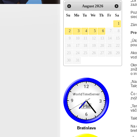
„Za
zaz
August
2026
Poz
Su
Mo
Tu
We
Th
Fr
Sa
sie
1
Zár
2
3
4
5
6
7
8
Preč
9
10
11
12
13
14
15
„Út
pou
16
17
18
19
20
21
22
Ako
23
24
25
26
27
28
29
voz
30
31
Okr
zní
o in
„Na
Tak
Čo 
zvý
„Te
väč
Tak
Na 
bre