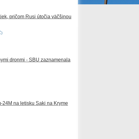
iek, pričom Rusi útočia väčšinou
Č)
ívnymi dronmi - SBU zaznamenala
u-24M na letisku Saki na Kryme