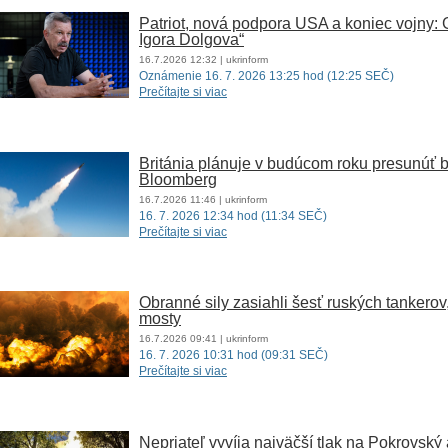
Patriot, nová podpora USA a koniec vojny:
Igora Dolgova“
16.7.2026
12:32
| ukrinform
Oznámenie 16. 7. 2026 13:25 hod (12:25 SEČ)
Prečítajte si viac
Británia plánuje v budúcom roku presunúť ba
Bloomberg
16.7.2026
11:46
| ukrinform
16. 7. 2026 12:34 hod (11:34 SEČ)
Prečítajte si viac
Obranné sily zasiahli šesť ruských tankerov
mosty
16.7.2026
09:41
| ukrinform
16. 7. 2026 10:31 hod (09:31 SEČ)
Prečítajte si viac
Nepriateľ vyvíja najväčší tlak na Pokrovský