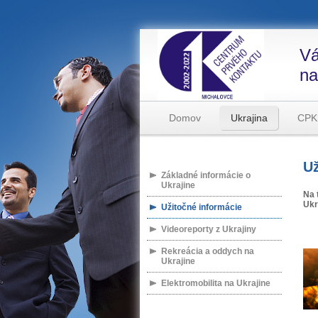
Vá
na
Domov
Ukrajina
CPK
Už
Základné informácie o
Ukrajine
Na 
Ukr
Užitočné informácie
Videoreporty z Ukrajiny
Rekreácia a oddych na
Ukrajine
Elektromobilita na Ukrajine