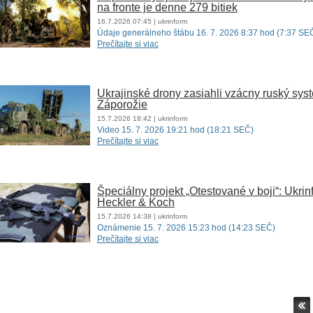
na fronte je denne 279 bitiek
16.7.2026
07:45
| ukrinform
Údaje generálneho štábu 16. 7. 2026 8:37 hod (7:37 SE
Prečítajte si viac
Ukrajinské drony zasiahli vzácny ruský sys
Záporožie
15.7.2026
18:42
| ukrinform
Video 15. 7. 2026 19:21 hod (18:21 SEČ)
Prečítajte si viac
Špeciálny projekt „Otestované v boji“: Ukri
Heckler & Koch
15.7.2026
14:38
| ukrinform
Oznámenie 15. 7. 2026 15:23 hod (14:23 SEČ)
Prečítajte si viac