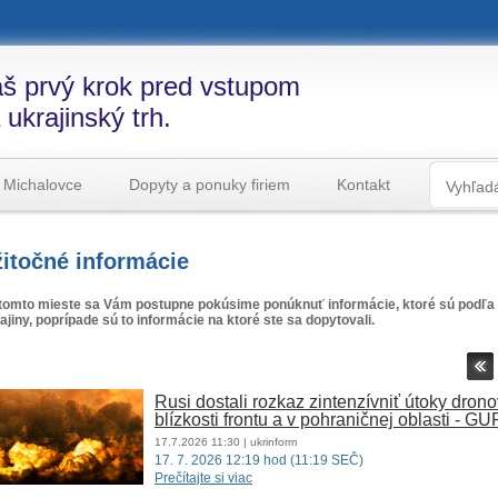
š prvý krok pred vstupom
 ukrajinský trh.
 Michalovce
Dopyty a ponuky firiem
Kontakt
itočné informácie
tomto mieste sa Vám postupne pokúsime ponúknuť informácie, ktoré sú podľa 
ajiny, poprípade sú to informácie na ktoré ste sa dopytovali.
Rusi dostali rozkaz zintenzívniť útoky drono
blízkosti frontu a v pohraničnej oblasti - GU
17.7.2026
11:30
| ukrinform
17. 7. 2026 12:19 hod (11:19 SEČ)
Prečítajte si viac