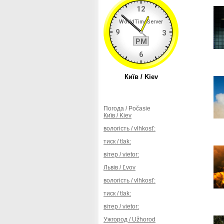
Погода / Počasie
Київ / Kiev
вологість / vlhkosť:
тиск / tlak:
вітер / vietor:
Львів / Ľvov
вологість / vlhkosť:
тиск / tlak:
вітер / vietor:
Ужгород / Užhorod