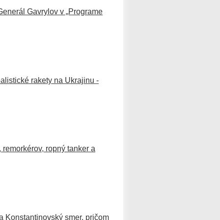
 Generál Gavrylov v „Programe
listické rakety na Ukrajinu -
, remorkérov, ropný tanker a
 a Konstantinovský smer, pričom