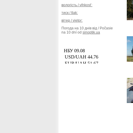
вологість / vlhkosť:
тиск / tlak:
вітер / vietor:
Погода на 10 днів від / Počasie
na 10 dní od
sinoptik.ua