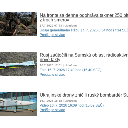
Na fronte sa denne odohráva takmer 250 bit
z troch smerov
17.7.2026
07:43
| ukrinform
Údaje generálneho štábu 17. 7. 2026 8:34 hod (7:34 SE
Prečítajte si viac
Rusi zaútočili na Sumskú oblasť rádioakt
nové fakty
16.7.2026
17:01
| ukrinform
Foto 16. 7. 2026 17:40 hod (16:40 SEČ)
Prečítajte si viac
Ukrajinské drony zničili ruský bombardér S
16.7.2026
15:18
| ukrinform
Video 16. 7. 2026 16:09 hod (15:09 SEČ)
Prečítajte si viac