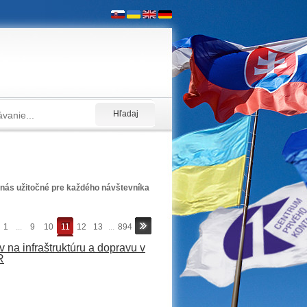
nás užitočné pre každého návštevníka
1
...
9
10
11
12
13
...
894
v na infraštruktúru a dopravu v
R