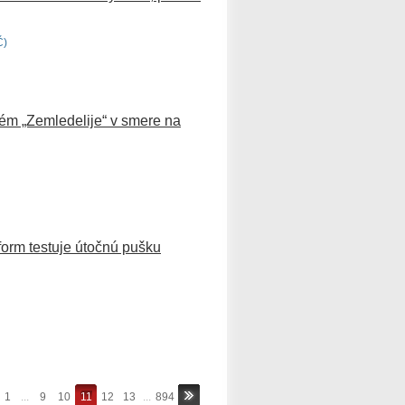
Č)
tém „Zemledelije“ v smere na
nform testuje útočnú pušku
1
...
9
10
11
12
13
...
894